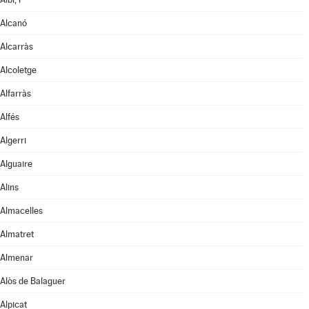
Alcanó
Alcarràs
Alcoletge
Alfarràs
Alfés
Algerri
Alguaire
Alins
Almacelles
Almatret
Almenar
Alòs de Balaguer
Alpicat