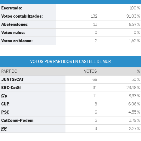
Escrutado:
100 %
Votos contabilizados:
132
91,03 %
Abstenciones:
13
8,97 %
Votos nulos:
0
0 %
Votos en blanco:
2
1,52 %
VOTOS POR PARTIDOS EN CASTELL DE MUR
PARTIDO
VOTOS
%
JUNTSxCAT
66
50 %
ERC-CatSí
31
23,48 %
C's
11
8,33 %
CUP
8
6,06 %
PSC
6
4,55 %
CatComú-Podem
5
3,79 %
PP
3
2,27 %