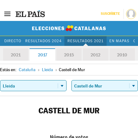
SUSCRÍBETE
Elecciones Cat
DIRECTO
RESULTADOS 2024
RESULTADOS 2021
EN MAPAS
C
2021
2017
2015
2012
2010
Estás en:
Cataluña
»
Lleida
»
Castell de Mur
CASTELL DE MUR
Número de votos