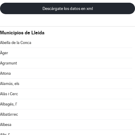
Descárgate los datos en xml
Municipios de Lleida
Abella de la Conca
Àger
Agramunt
Aitona
Alamús, els
Alàs i Cerc
Albagés, l'
Albatàrrec
Albesa
Albi, l'