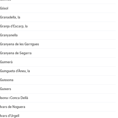
Gósol
Granadella, la
Granja d'Escarp, la
Granyanella
Granyena de les Garrigues
Granyena de Segarra
Guimerà
Guingueta d'Àneu, la
Guissona
Guixers
Isona i Conca Dellà
Ivars de Noguera
Ivars d'Urgell