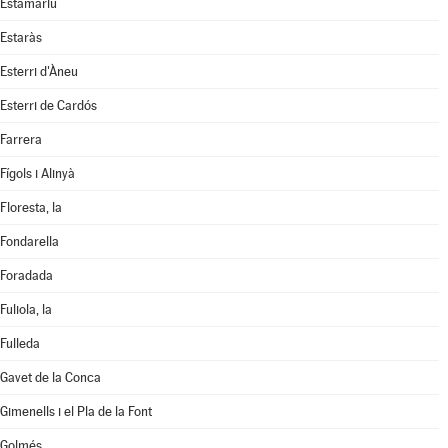
Estamariu
Estaràs
Esterri d'Àneu
Esterri de Cardós
Farrera
Fígols i Alinyà
Floresta, la
Fondarella
Foradada
Fuliola, la
Fulleda
Gavet de la Conca
Gimenells i el Pla de la Font
Golmés