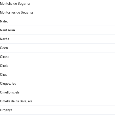
Montoliu de Segarra
Montornès de Segarra
Nalec
Naut Aran
Navès
Odèn
Oliana
Oliola
Olius
Oluges, les
Omellons, els
Omells de na Gaia, els
Organyà