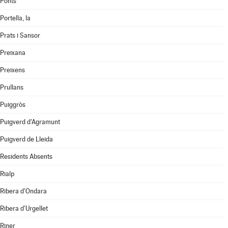
Ponts
Portella, la
Prats i Sansor
Preixana
Preixens
Prullans
Puiggròs
Puigverd d'Agramunt
Puigverd de Lleida
Residents Absents
Rialp
Ribera d'Ondara
Ribera d'Urgellet
Riner