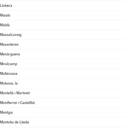
Llobera
Maials
Maldà
Massalcoreig
Massoteres
Menàrguens
Miralcamp
Mollerussa
Molsosa, la
Montellà i Martinet
Montferrer i Castellbò
Montgai
Montoliu de Lleida