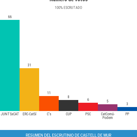
100
%
ESCRUTADO
66
31
11
8
6
5
3
JUNTSxCAT
ERC-CatSí
C's
CUP
PSC
CatComú-
PP
Podem
RESUMEN DEL ESCRUTINIO DE CASTELL DE MUR