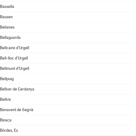
Bassella
Bausen
Belianes
Bellaguarda
Bellcaire d'Urgell
Bell-lloc d'Urgell
Bellmunt d'Urgell
Bellpuig
Bellver de Cerdanya
Bellvís
Benavent de Segrià
Biosca
Bòrdes, Es