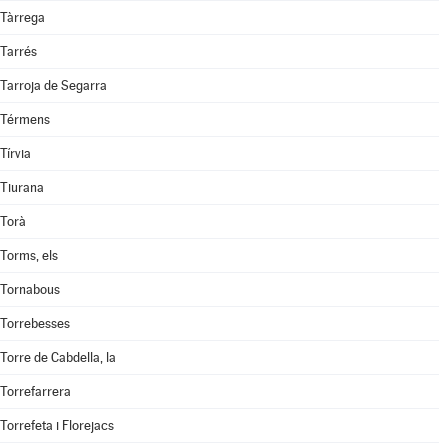
Tàrrega
Tarrés
Tarroja de Segarra
Térmens
Tírvia
Tiurana
Torà
Torms, els
Tornabous
Torrebesses
Torre de Cabdella, la
Torrefarrera
Torrefeta i Florejacs