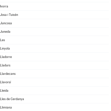
Ivorra
Josa i Tuixén
Juncosa
Juneda
Les
Linyola
Lladorre
Lladurs
Llardecans
Llavorsí
Lleida
Lles de Cerdanya
Llimiana