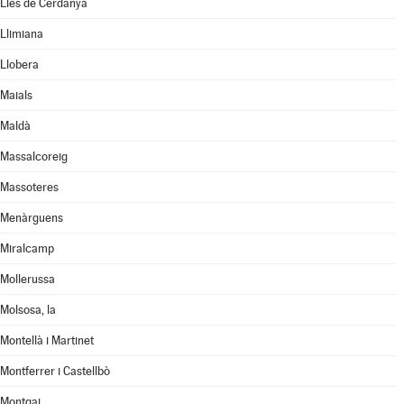
Lles de Cerdanya
Llimiana
Llobera
Maials
Maldà
Massalcoreig
Massoteres
Menàrguens
Miralcamp
Mollerussa
Molsosa, la
Montellà i Martinet
Montferrer i Castellbò
Montgai