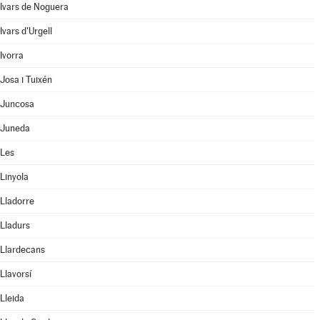
Ivars de Noguera
Ivars d'Urgell
Ivorra
Josa i Tuixén
Juncosa
Juneda
Les
Linyola
Lladorre
Lladurs
Llardecans
Llavorsí
Lleida