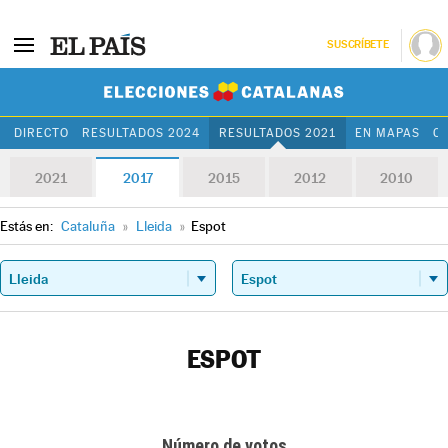
SUSCRÍBETE
Elecciones Cat
DIRECTO
RESULTADOS 2024
RESULTADOS 2021
EN MAPAS
C
2021
2017
2015
2012
2010
Estás en:
Cataluña
»
Lleida
»
Espot
ESPOT
Número de votos