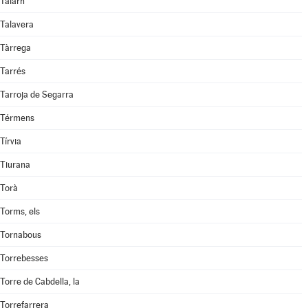
Talarn
Talavera
Tàrrega
Tarrés
Tarroja de Segarra
Térmens
Tírvia
Tiurana
Torà
Torms, els
Tornabous
Torrebesses
Torre de Cabdella, la
Torrefarrera