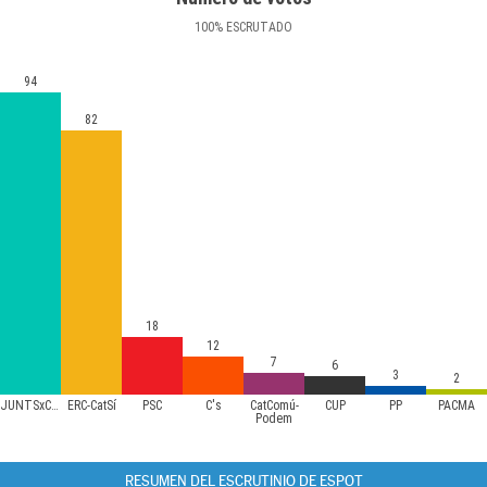
100
%
ESCRUTADO
94
82
18
12
7
6
3
2
JUNTSxCAT
ERC-CatSí
PSC
C's
CatComú-
CUP
PP
PACMA
Podem
RESUMEN DEL ESCRUTINIO DE ESPOT