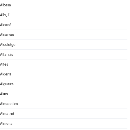
Albesa
Albi, l'
Alcanó
Alcarràs
Alcoletge
Alfarràs
Alfés
Algerri
Alguaire
Alins
Almacelles
Almatret
Almenar