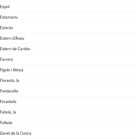
Espot
Estamariu
Estaràs
Esterri d'Àneu
Esterri de Cardós
Farrera
Fígols i Alinyà
Floresta, la
Fondarella
Foradada
Fuliola, la
Fulleda
Gavet de la Conca