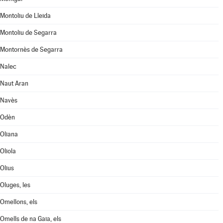
Montoliu de Lleida
Montoliu de Segarra
Montornès de Segarra
Nalec
Naut Aran
Navès
Odèn
Oliana
Oliola
Olius
Oluges, les
Omellons, els
Omells de na Gaia, els