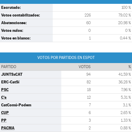
Escrutado:
100 %
Votos contabilizados:
226
79,02 %
Abstenciones:
60
20,98 %
Votos nulos:
0
0 %
Votos en blanco:
1
0,44 %
VOTOS POR PARTIDOS EN ESPOT
PARTIDO
VOTOS
%
JUNTSxCAT
94
41,59 %
ERC-CatSí
82
36,28 %
PSC
18
7,96 %
C's
12
5,31 %
CatComú-Podem
7
3,1 %
CUP
6
2,65 %
PP
3
1,33 %
PACMA
2
0,88 %