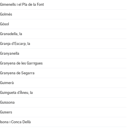
Gimenells i el Pla de la Font
Golmés
Gósol
Granadella, la
Granja d'Escarp, la
Granyanella
Granyena de les Garrigues
Granyena de Segarra
Guimerà
Guingueta d'Àneu, la
Guissona
Guixers
Isona i Conca Dellà