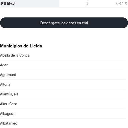
PU M+J
1
0,44 %
Descárgate los datos en xml
Municipios de Lleida
Abella de la Conca
Àger
Agramunt
Aitona
Alamús, els
Alàs i Cerc
Albagés, l'
Albatàrrec