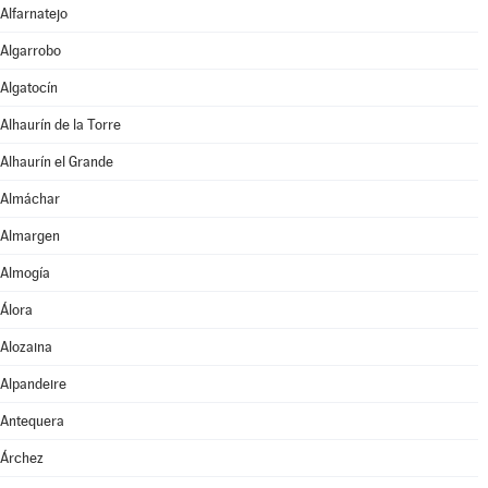
Alfarnatejo
Algarrobo
Algatocín
Alhaurín de la Torre
Alhaurín el Grande
Almáchar
Almargen
Almogía
Álora
Alozaina
Alpandeire
Antequera
Árchez