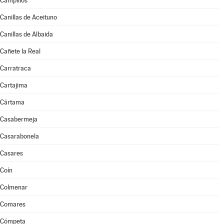
Campillos
Canillas de Aceituno
Canillas de Albaida
Cañete la Real
Carratraca
Cartajima
Cártama
Casabermeja
Casarabonela
Casares
Coín
Colmenar
Comares
Cómpeta