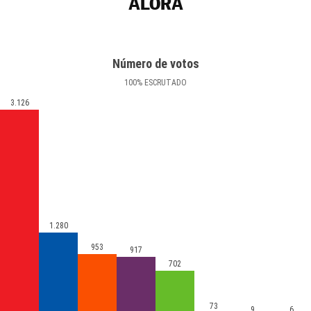
ÁLORA
Número de votos
100
%
ESCRUTADO
3.126
1.280
953
917
702
73
9
6