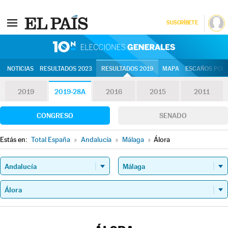
SUSCRÍBETE
10N | Eleccion
NOTICIAS
RESULTADOS 2023
RESULTADOS 2019
MAPA
ESCAÑOS POR 
2019
2019-28A
2016
2015
2011
CONGRESO
SENADO
Estás en:
Total España
»
Andalucía
»
Málaga
»
Álora