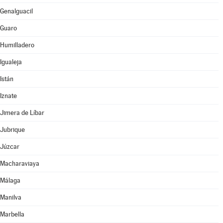
Genalguacil
Guaro
Humilladero
Igualeja
Istán
Iznate
Jimera de Líbar
Jubrique
Júzcar
Macharaviaya
Málaga
Manilva
Marbella