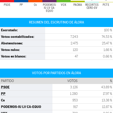
PSOE
PP
Cs
PODEMOS-
VOX
PACMA
RECORTES
PCTE
IU LV CA-
CERO-GV
EQUO
RESUMEN DEL ESCRUTINIO DE ÁLORA
Escrutado:
100 %
Votos contabilizados:
7.243
74,53 %
Abstenciones:
2.475
25,47 %
Votos nulos:
120
1,66 %
Votos en blanco:
47
0,66 %
VOTOS POR PARTIDOS EN ÁLORA
PARTIDO
VOTOS
%
PSOE
3.126
43,89 %
PP
1.280
17,97 %
Cs
953
13,38 %
PODEMOS-IU LV CA-EQUO
917
12,87 %