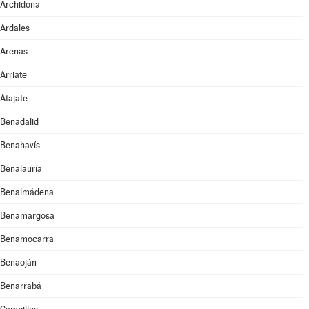
Archidona
Ardales
Arenas
Arriate
Atajate
Benadalid
Benahavís
Benalauría
Benalmádena
Benamargosa
Benamocarra
Benaoján
Benarrabá