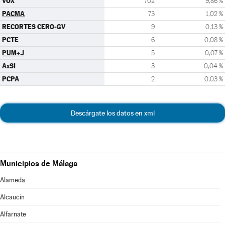
VOX
702
9,86 %
PACMA
73
1,02 %
RECORTES CERO-GV
9
0,13 %
PCTE
6
0,08 %
PUM+J
5
0,07 %
AxSI
3
0,04 %
PCPA
2
0,03 %
Descárgate los datos en xml
Municipios de Málaga
Alameda
Alcaucín
Alfarnate