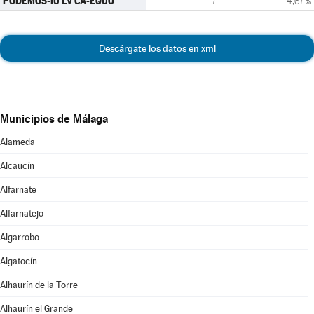
PODEMOS-IU LV CA-EQUO
7
4,67 %
Descárgate los datos en xml
Municipios de Málaga
Alameda
Alcaucín
Alfarnate
Alfarnatejo
Algarrobo
Algatocín
Alhaurín de la Torre
Alhaurín el Grande