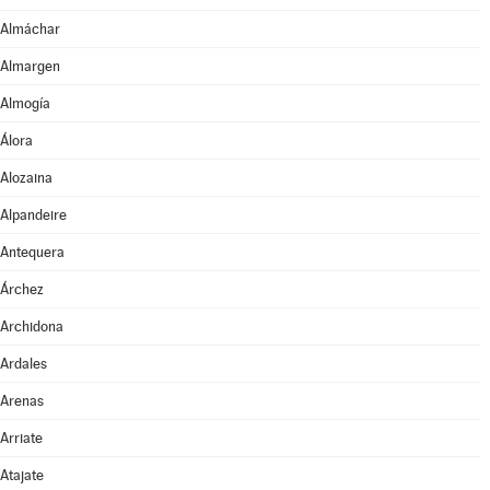
Almáchar
Almargen
Almogía
Álora
Alozaina
Alpandeire
Antequera
Árchez
Archidona
Ardales
Arenas
Arriate
Atajate