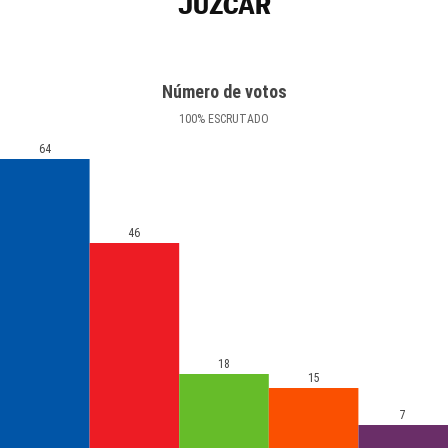
JÚZCAR
Número de votos
100
%
ESCRUTADO
64
46
18
15
7