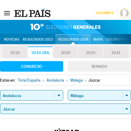
SUSCRÍBETE
10N | Eleccion
NOTICIAS
RESULTADOS 2023
RESULTADOS 2019
MAPA
ESCAÑOS POR 
2019
2019-28A
2016
2015
2011
CONGRESO
SENADO
Estás en:
Total España
»
Andalucía
»
Málaga
»
Júzcar