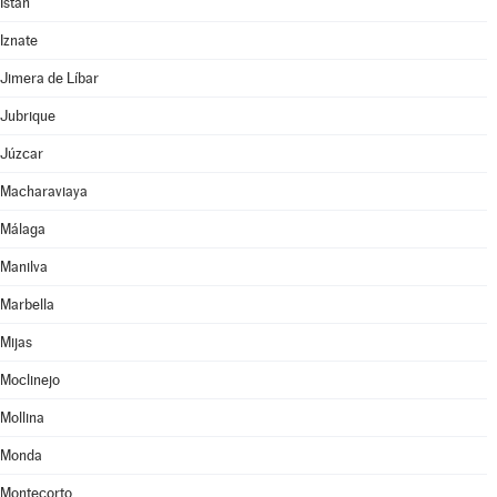
Istán
Iznate
Jimera de Líbar
Jubrique
Júzcar
Macharaviaya
Málaga
Manilva
Marbella
Mijas
Moclinejo
Mollina
Monda
Montecorto