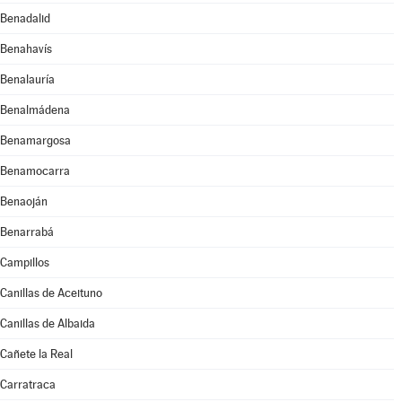
Benadalid
Benahavís
Benalauría
Benalmádena
Benamargosa
Benamocarra
Benaoján
Benarrabá
Campillos
Canillas de Aceituno
Canillas de Albaida
Cañete la Real
Carratraca