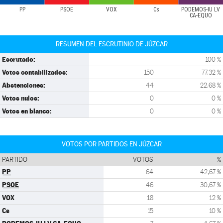
PP
PSOE
VOX
Cs
PODEMOS-IU LV
CA-EQUO
RESUMEN DEL ESCRUTINIO DE JÚZCAR
Escrutado:
100 %
Votos contabilizados:
150
77,32 %
Abstenciones:
44
22,68 %
Votos nulos:
0
0 %
Votos en blanco:
0
0 %
VOTOS POR PARTIDOS EN JÚZCAR
PARTIDO
VOTOS
%
PP
64
42,67 %
PSOE
46
30,67 %
VOX
18
12 %
Cs
15
10 %