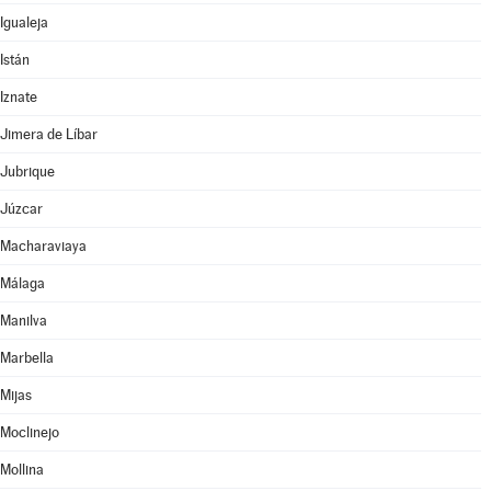
Igualeja
Istán
Iznate
Jimera de Líbar
Jubrique
Júzcar
Macharaviaya
Málaga
Manilva
Marbella
Mijas
Moclinejo
Mollina