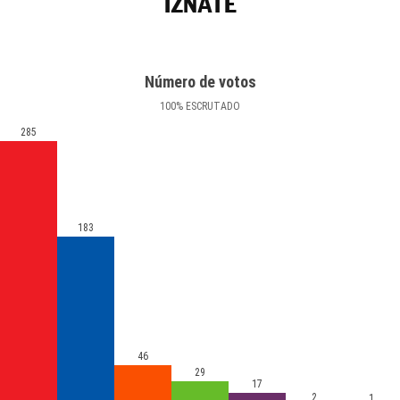
IZNATE
Número de votos
100
%
ESCRUTADO
285
183
46
29
17
2
1