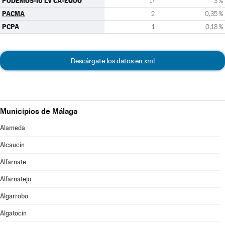
PODEMOS-IU LV CA-EQUO
17
3 %
PACMA
2
0,35 %
PCPA
1
0,18 %
Descárgate los datos en xml
Municipios de Málaga
Alameda
Alcaucín
Alfarnate
Alfarnatejo
Algarrobo
Algatocín