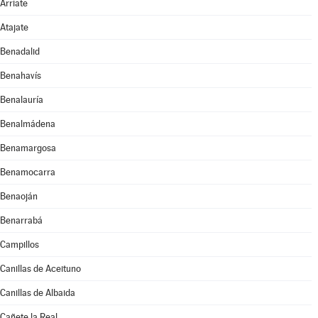
Arriate
Atajate
Benadalid
Benahavís
Benalauría
Benalmádena
Benamargosa
Benamocarra
Benaoján
Benarrabá
Campillos
Canillas de Aceituno
Canillas de Albaida
Cañete la Real