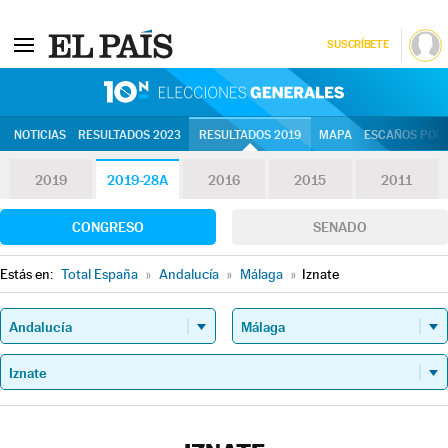
SUSCRÍBETE
10N | Eleccion
NOTICIAS
RESULTADOS 2023
RESULTADOS 2019
MAPA
ESCAÑOS POR 
2019
2019-28A
2016
2015
2011
CONGRESO
SENADO
Estás en:
Total España
»
Andalucía
»
Málaga
»
Iznate