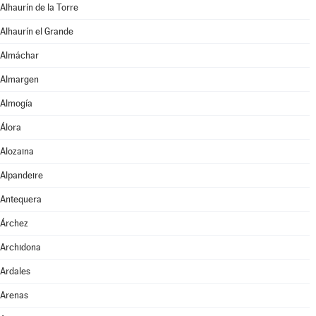
Alhaurín de la Torre
Alhaurín el Grande
Almáchar
Almargen
Almogía
Álora
Alozaina
Alpandeire
Antequera
Árchez
Archidona
Ardales
Arenas