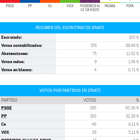
PSOE
PP
Cs
VOX
PODEMOS-IU
PACMA
PCPA
LV CA-EQUO
RESUMEN DEL ESCRUTINIO DE IZNATE
Escrutado:
100 %
Votos contabilizados:
576
88,48 %
Abstenciones:
75
11,52 %
Votos nulos:
9
1,56 %
Votos en blanco:
4
0,71 %
VOTOS POR PARTIDOS EN IZNATE
PARTIDO
VOTOS
%
PSOE
285
50,26 %
PP
183
32,28 %
Cs
46
8,11 %
VOX
29
5,11 %