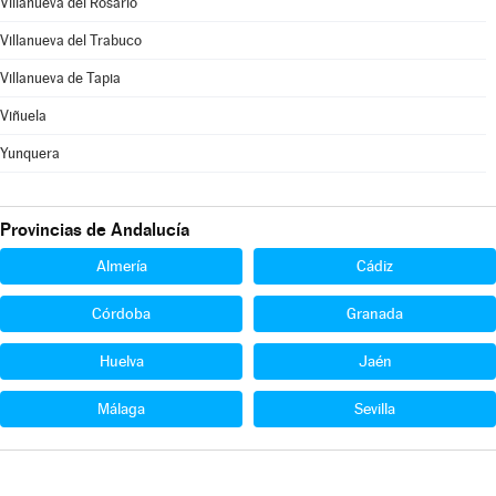
Villanueva del Rosario
Villanueva del Trabuco
Villanueva de Tapia
Viñuela
Yunquera
Provincias de Andalucía
Almería
Cádiz
Córdoba
Granada
Huelva
Jaén
Málaga
Sevilla