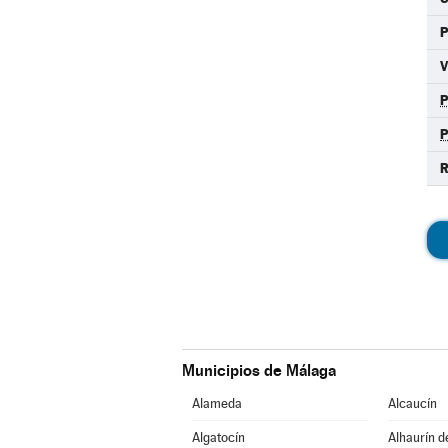
P
R
Municipios de Málaga
Alameda
Alcaucín
Algatocín
Alhaurín d