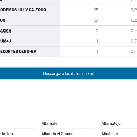
ODEMOS-IU LV CA-EQUO
25
9,2
VOX
17
6,3
PACMA
2
0,7
PUM+J
1
0,3
ECORTES CERO-GV
1
0,3
Descárgate los datos en xml
Alfarnate
Alfarnatejo
e la Torre
Alhaurín el Grande
Almáchar