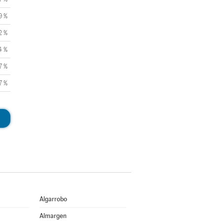
9 %
2 %
4 %
7 %
7 %
Algarrobo
Almargen