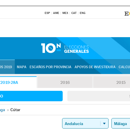
ESP
AME
MEX
CAT
ENG
S 2019
MAPA
ESCAÑOS POR PROVINCIA
APOYOS DE INVESTIDURA
CALCU
2019-28A
2016
2015
SO
aga
»
Cútar