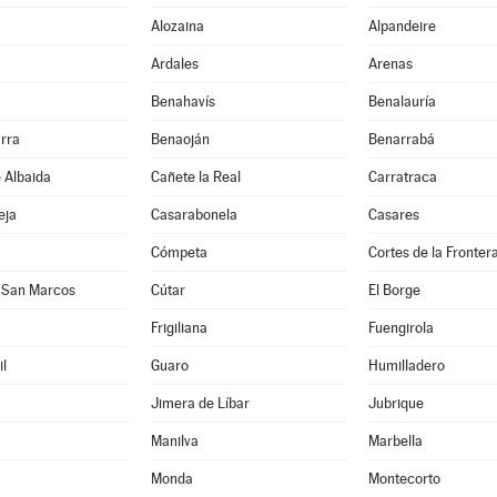
Alozaina
Alpandeire
Ardales
Arenas
Benahavís
Benalauría
rra
Benaoján
Benarrabá
e Albaida
Cañete la Real
Carratraca
eja
Casarabonela
Casares
Cómpeta
Cortes de la Fronter
 San Marcos
Cútar
El Borge
Frigiliana
Fuengirola
l
Guaro
Humilladero
Jimera de Líbar
Jubrique
Manilva
Marbella
Monda
Montecorto