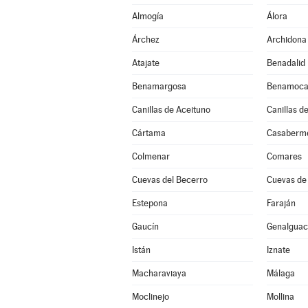
Almogía
Álora
Árchez
Archidona
Atajate
Benadalid
Benamargosa
Benamoca
Canillas de Aceituno
Canillas d
Cártama
Casaberm
Colmenar
Comares
Cuevas del Becerro
Cuevas de
Estepona
Faraján
Gaucín
Genalguaci
Istán
Iznate
Macharaviaya
Málaga
Moclinejo
Mollina