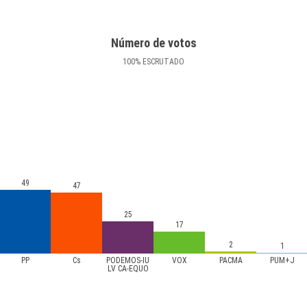
Número de votos
100
%
ESCRUTADO
49
47
25
17
2
1
PP
Cs
PODEMOS-IU
VOX
PACMA
PUM+J
LV CA-EQUO