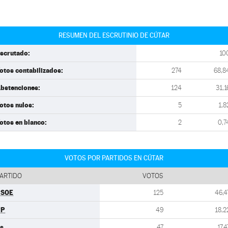
RESUMEN DEL ESCRUTINIO DE CÚTAR
scrutado:
10
otos contabilizados:
274
68,8
bstenciones:
124
31,1
otos nulos:
5
1,8
otos en blanco:
2
0,7
VOTOS POR PARTIDOS EN CÚTAR
ARTIDO
VOTOS
PSOE
125
46,4
PP
49
18,2
s
47
17,4