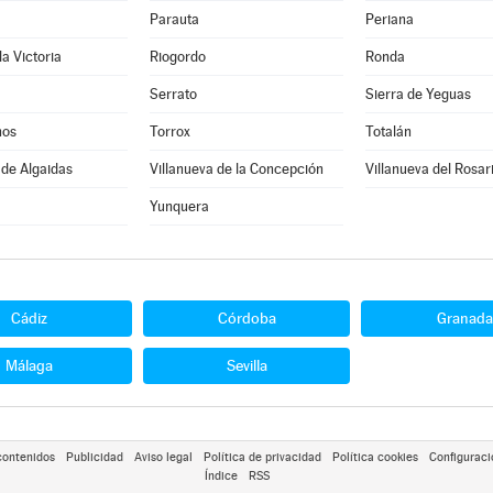
Parauta
Periana
la Victoria
Riogordo
Ronda
Serrato
Sierra de Yeguas
nos
Torrox
Totalán
 de Algaidas
Villanueva de la Concepción
Villanueva del Rosar
Yunquera
Cádiz
Córdoba
Granada
Málaga
Sevilla
contenidos
Publicidad
Aviso legal
Política de privacidad
Política cookies
Configuraci
Índice
RSS