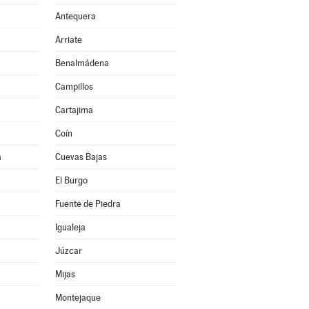
Antequera
Arriate
Benalmádena
Campillos
Cartajima
Coín
a
Cuevas Bajas
El Burgo
Fuente de Piedra
Igualeja
Júzcar
Mijas
Montejaque