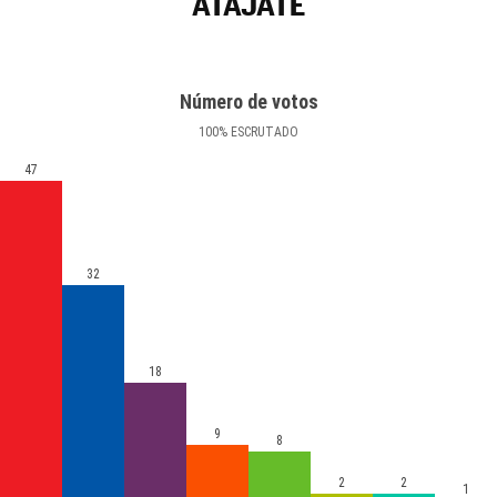
ATAJATE
Número de votos
100
%
ESCRUTADO
47
32
18
9
8
2
2
1