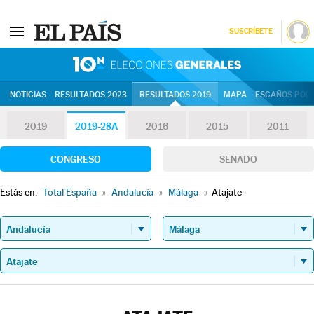
SUSCRÍBETE
10N | Eleccion
NOTICIAS
RESULTADOS 2023
RESULTADOS 2019
MAPA
ESCAÑOS POR 
2019
2019-28A
2016
2015
2011
CONGRESO
SENADO
Estás en:
Total España
»
Andalucía
»
Málaga
»
Atajate