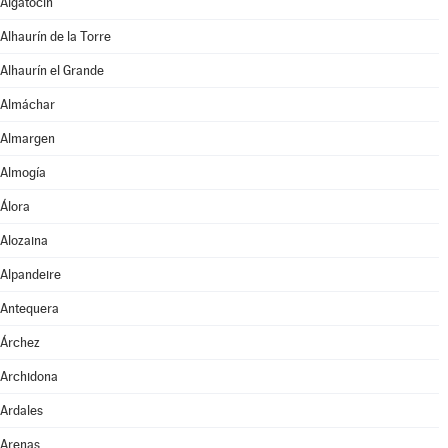
Algatocín
Alhaurín de la Torre
Alhaurín el Grande
Almáchar
Almargen
Almogía
Álora
Alozaina
Alpandeire
Antequera
Árchez
Archidona
Ardales
Arenas