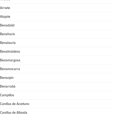
Arriate
Atajate
Benadalid
Benahavís
Benalauría
Benalmádena
Benamargosa
Benamocarra
Benaoján
Benarrabá
Campillos
Canillas de Aceituno
Canillas de Albaida