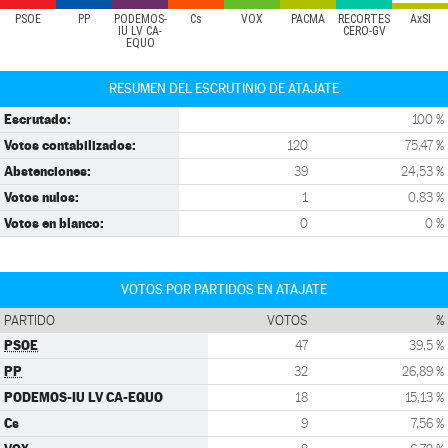
PSOE
PP
PODEMOS-
Cs
VOX
PACMA
RECORTES
AxSI
IU LV CA-
CERO-GV
EQUO
RESUMEN DEL ESCRUTINIO DE ATAJATE
Escrutado:
100 %
Votos contabilizados:
120
75,47 %
Abstenciones:
39
24,53 %
Votos nulos:
1
0,83 %
Votos en blanco:
0
0 %
VOTOS POR PARTIDOS EN ATAJATE
PARTIDO
VOTOS
%
PSOE
47
39,5 %
PP
32
26,89 %
PODEMOS-IU LV CA-EQUO
18
15,13 %
Cs
9
7,56 %