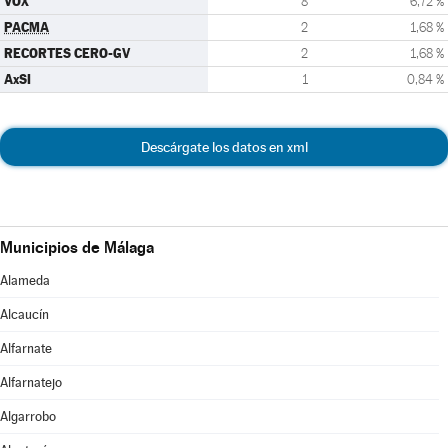
VOX
8
6,72 %
PACMA
2
1,68 %
RECORTES CERO-GV
2
1,68 %
AxSI
1
0,84 %
Descárgate los datos en xml
Municipios de Málaga
Alameda
Alcaucín
Alfarnate
Alfarnatejo
Algarrobo