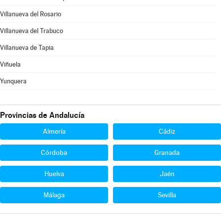
Villanueva del Rosario
Villanueva del Trabuco
Villanueva de Tapia
Viñuela
Yunquera
Provincias de Andalucía
Almería
Cádiz
Córdoba
Granada
Huelva
Jaén
Málaga
Sevilla