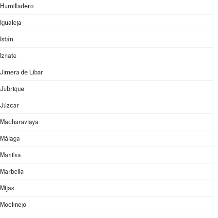
Humilladero
Igualeja
Istán
Iznate
Jimera de Líbar
Jubrique
Júzcar
Macharaviaya
Málaga
Manilva
Marbella
Mijas
Moclinejo