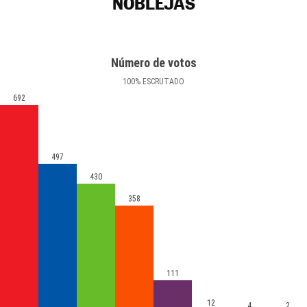
NOBLEJAS
Número de votos
100
%
ESCRUTADO
692
497
430
358
111
12
4
2