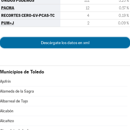
UNIDOS PODEMOS
111
5,25 %
PACMA
12
0,57 %
RECORTES CERO-GV-PCAS-TC
4
0,19 %
PUM+J
2
0,09 %
Descárgate los datos en xml
Municipios de Toledo
Ajofrín
Alameda de la Sagra
Albarreal de Tajo
Alcabón
Alcañizo