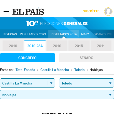
SUSCRÍBETE
10N | Eleccion
NOTICIAS
RESULTADOS 2023
RESULTADOS 2019
MAPA
ESCAÑOS POR 
2019
2019-28A
2016
2015
2011
CONGRESO
SENADO
Estás en:
Total España
»
Castilla La Mancha
»
Toledo
»
Noblejas