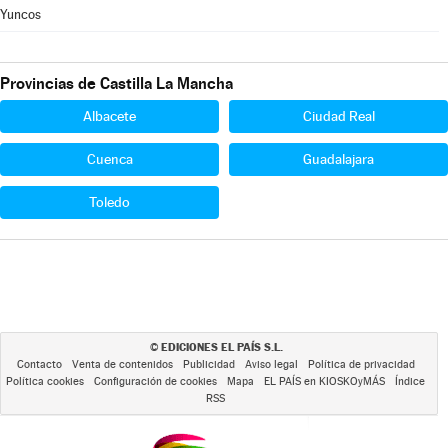
Yuncos
Provincias de Castilla La Mancha
Albacete
Ciudad Real
Cuenca
Guadalajara
Toledo
EDICIONES EL PAÍS S.L.
©
Contacto
Venta de contenidos
Publicidad
Aviso legal
Política de privacidad
Política cookies
Configuración de cookies
Mapa
EL PAÍS en KIOSKOyMÁS
Índice
RSS