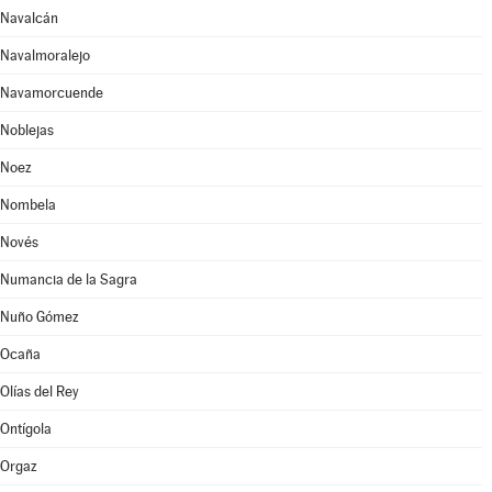
Navalcán
Navalmoralejo
Navamorcuende
Noblejas
Noez
Nombela
Novés
Numancia de la Sagra
Nuño Gómez
Ocaña
Olías del Rey
Ontígola
Orgaz