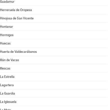
Guadamur
Herreruela de Oropesa
Hinojosa de San Vicente
Hontanar
Hormigos
Huecas
Huerta de Valdecarábanos
Illán de Vacas
Illescas
La Estrella
Lagartera
La Guardia
La Iglesuela