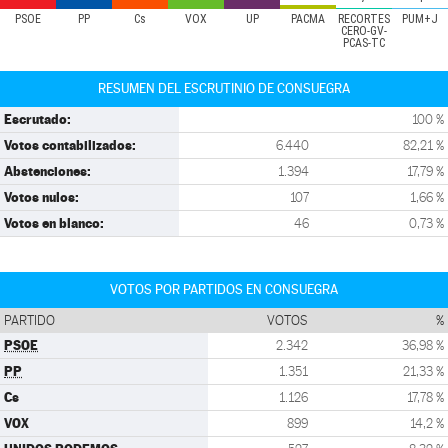
PSOE
PP
Cs
VOX
UP
PACMA
RECORTES
PUM+J
CERO-GV-
PCAS-TC
RESUMEN DEL ESCRUTINIO DE CONSUEGRA
Escrutado:
100 %
Votos contabilizados:
6.440
82,21 %
Abstenciones:
1.394
17,79 %
Votos nulos:
107
1,66 %
Votos en blanco:
46
0,73 %
VOTOS POR PARTIDOS EN CONSUEGRA
PARTIDO
VOTOS
%
PSOE
2.342
36,98 %
PP
1.351
21,33 %
Cs
1.126
17,78 %
VOX
899
14,2 %