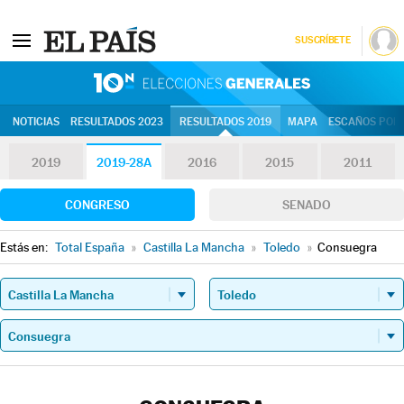
SUSCRÍBETE
10N | Eleccion
NOTICIAS
RESULTADOS 2023
RESULTADOS 2019
MAPA
ESCAÑOS POR 
2019
2019-28A
2016
2015
2011
CONGRESO
SENADO
Estás en:
Total España
»
Castilla La Mancha
»
Toledo
»
Consuegra