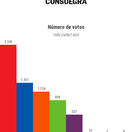
CONSUEGRA
Número de votos
100
%
ESCRUTADO
2.342
1.351
1.126
899
527
31
7
4