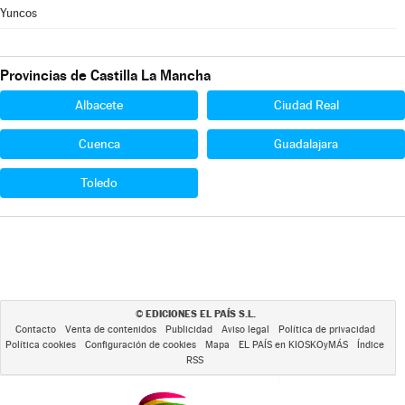
Yuncos
Provincias de Castilla La Mancha
Albacete
Ciudad Real
Cuenca
Guadalajara
Toledo
EDICIONES EL PAÍS S.L.
©
Contacto
Venta de contenidos
Publicidad
Aviso legal
Política de privacidad
Política cookies
Configuración de cookies
Mapa
EL PAÍS en KIOSKOyMÁS
Índice
RSS