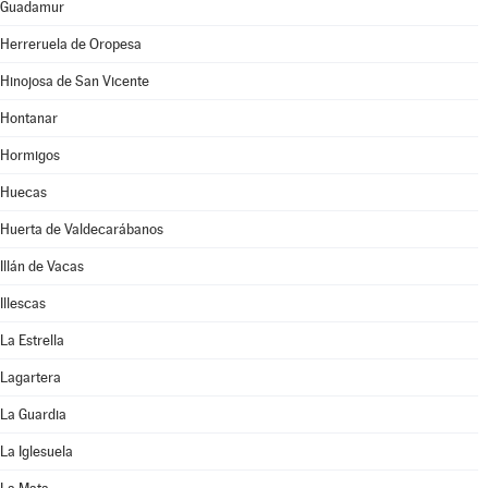
Guadamur
Herreruela de Oropesa
Hinojosa de San Vicente
Hontanar
Hormigos
Huecas
Huerta de Valdecarábanos
Illán de Vacas
Illescas
La Estrella
Lagartera
La Guardia
La Iglesuela