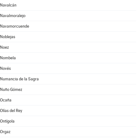
Navalcán
Navalmoralejo
Navamorcuende
Noblejas
Noez
Nombela
Novés
Numancia de la Sagra
Nuño Gómez
Ocaña
Olías del Rey
Ontígola
Orgaz