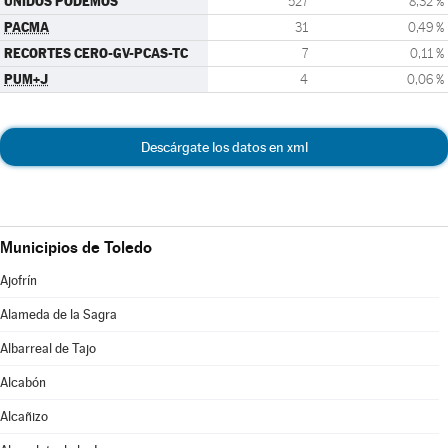
UNIDOS PODEMOS
527
8,32 %
PACMA
31
0,49 %
RECORTES CERO-GV-PCAS-TC
7
0,11 %
PUM+J
4
0,06 %
Descárgate los datos en xml
Municipios de Toledo
Ajofrín
Alameda de la Sagra
Albarreal de Tajo
Alcabón
Alcañizo