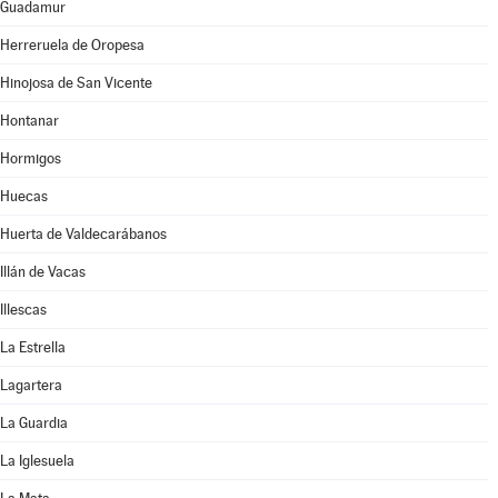
Guadamur
Herreruela de Oropesa
Hinojosa de San Vicente
Hontanar
Hormigos
Huecas
Huerta de Valdecarábanos
Illán de Vacas
Illescas
La Estrella
Lagartera
La Guardia
La Iglesuela