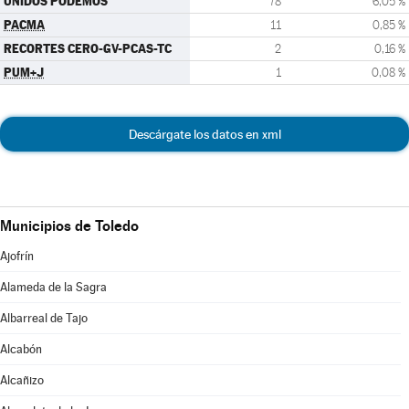
UNIDOS PODEMOS
78
6,05 %
PACMA
11
0,85 %
RECORTES CERO-GV-PCAS-TC
2
0,16 %
PUM+J
1
0,08 %
Descárgate los datos en xml
Municipios de Toledo
Ajofrín
Alameda de la Sagra
Albarreal de Tajo
Alcabón
Alcañizo