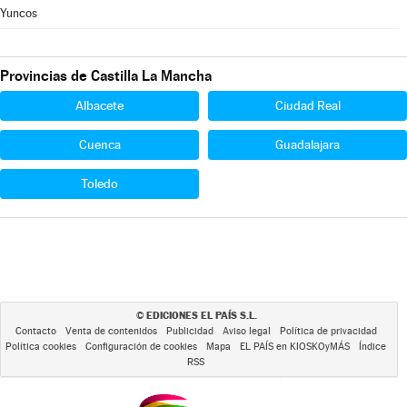
Yuncos
Provincias de Castilla La Mancha
Albacete
Ciudad Real
Cuenca
Guadalajara
Toledo
EDICIONES EL PAÍS S.L.
©
Contacto
Venta de contenidos
Publicidad
Aviso legal
Política de privacidad
Política cookies
Configuración de cookies
Mapa
EL PAÍS en KIOSKOyMÁS
Índice
RSS