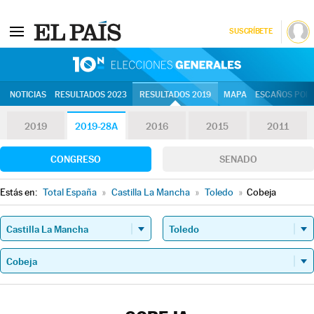
SUSCRÍBETE
10N | Eleccion
NOTICIAS
RESULTADOS 2023
RESULTADOS 2019
MAPA
ESCAÑOS POR 
2019
2019-28A
2016
2015
2011
CONGRESO
SENADO
Estás en:
Total España
»
Castilla La Mancha
»
Toledo
»
Cobeja