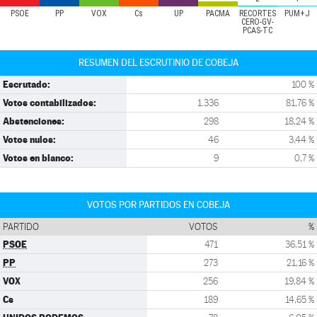
PSOE
PP
VOX
Cs
UP
PACMA
RECORTES
PUM+J
CERO-GV-
PCAS-TC
RESUMEN DEL ESCRUTINIO DE COBEJA
Escrutado:
100 %
Votos contabilizados:
1.336
81,76 %
Abstenciones:
298
18,24 %
Votos nulos:
46
3,44 %
Votos en blanco:
9
0,7 %
VOTOS POR PARTIDOS EN COBEJA
PARTIDO
VOTOS
%
PSOE
471
36,51 %
PP
273
21,16 %
VOX
256
19,84 %
Cs
189
14,65 %