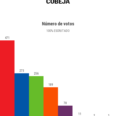
COBEJA
Número de votos
100
%
ESCRUTADO
471
273
256
189
78
11
2
1