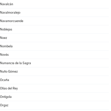
Navalcán
Navalmoralejo
Navamorcuende
Noblejas
Noez
Nombela
Novés
Numancia de la Sagra
Nuño Gómez
Ocaña
Olías del Rey
Ontígola
Orgaz