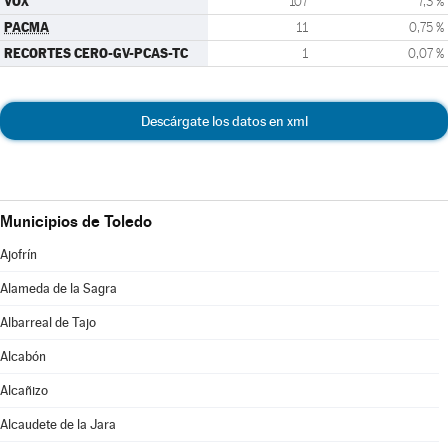
VOX
107
7,3 %
PACMA
11
0,75 %
RECORTES CERO-GV-PCAS-TC
1
0,07 %
Descárgate los datos en xml
Municipios de Toledo
Ajofrín
Alameda de la Sagra
Albarreal de Tajo
Alcabón
Alcañizo
Alcaudete de la Jara