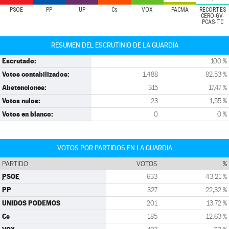
PSOE
PP
UP
Cs
VOX
PACMA
RECORTES
CERO-GV-
PCAS-TC
RESUMEN DEL ESCRUTINIO DE LA GUARDIA
Escrutado:
100 %
Votos contabilizados:
1.488
82,53 %
Abstenciones:
315
17,47 %
Votos nulos:
23
1,55 %
Votos en blanco:
0
0 %
VOTOS POR PARTIDOS EN LA GUARDIA
PARTIDO
VOTOS
%
PSOE
633
43,21 %
PP
327
22,32 %
UNIDOS PODEMOS
201
13,72 %
Cs
185
12,63 %