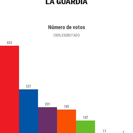
LA GUARDIA
Número de votos
100
%
ESCRUTADO
633
327
201
185
107
11
1