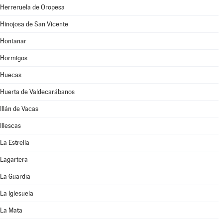
Herreruela de Oropesa
Hinojosa de San Vicente
Hontanar
Hormigos
Huecas
Huerta de Valdecarábanos
Illán de Vacas
Illescas
La Estrella
Lagartera
La Guardia
La Iglesuela
La Mata