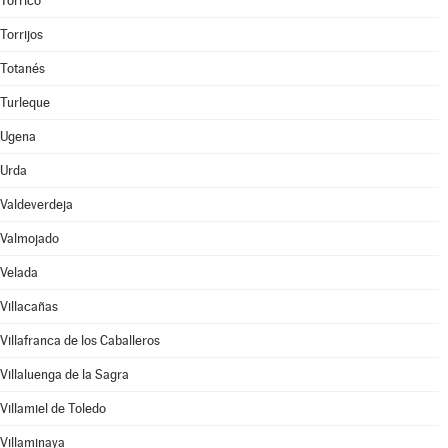
Torrico
Torrijos
Totanés
Turleque
Ugena
Urda
Valdeverdeja
Valmojado
Velada
Villacañas
Villafranca de los Caballeros
Villaluenga de la Sagra
Villamiel de Toledo
Villaminaya