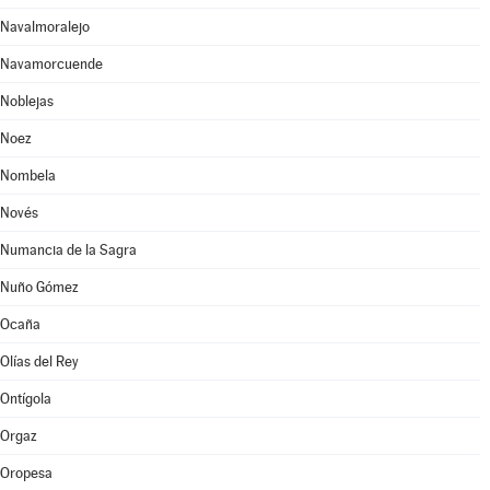
Navalmoralejo
Navamorcuende
Noblejas
Noez
Nombela
Novés
Numancia de la Sagra
Nuño Gómez
Ocaña
Olías del Rey
Ontígola
Orgaz
Oropesa