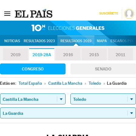
SUSCRÍBETE
10N | Eleccion
NOTICIAS
RESULTADOS 2023
RESULTADOS 2019
MAPA
ESCAÑOS POR 
2019
2019-28A
2016
2015
2011
CONGRESO
SENADO
Estás en:
Total España
»
Castilla La Mancha
»
Toledo
»
La Guardia