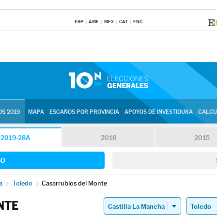
ESP
AME
MEX
CAT
ENG
S 2019
MAPA
ESCAÑOS POR PROVINCIA
APOYOS DE INVESTIDURA
CALCU
2019-28A
2016
2015
SO
a
»
Toledo
»
Casarrubios del Monte
NTE