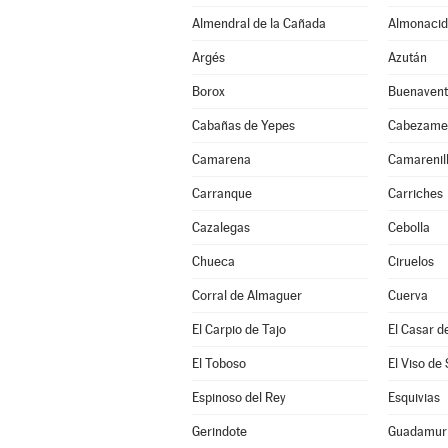
Almendral de la Cañada
Almonacid
Argés
Azután
Borox
Buenavent
Cabañas de Yepes
Cabezame
Camarena
Camarenil
Carranque
Carriches
Cazalegas
Cebolla
Chueca
Ciruelos
Corral de Almaguer
Cuerva
El Carpio de Tajo
El Casar d
El Toboso
El Viso de
Espinoso del Rey
Esquivias
Gerindote
Guadamur