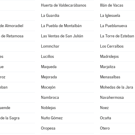
Huerta de Valdecarábanos
Illán de Vacas
La Guardia
La Iglesuela
de Almoradiel
La Puebla de Montalbán
La Pueblanueva
s de Retamosa
Las Ventas de San Julián
La Torre de Esteba
Lominchar
Los Cerralbos
es
Lucillos
Madridejos
ue
Maqueda
Marjaliza
roz
Mejorada
Menasalbas
teban
Mocejón
Mohedas de la Jara
Nambroca
Navahermosa
uende
Noblejas
Noez
de la Sagra
Nuño Gómez
Ocaña
Oropesa
Otero