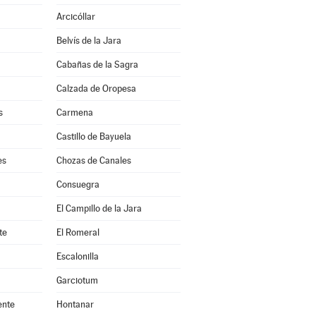
Arcicóllar
Belvís de la Jara
Cabañas de la Sagra
Calzada de Oropesa
s
Carmena
Castillo de Bayuela
es
Chozas de Canales
Consuegra
El Campillo de la Jara
te
El Romeral
Escalonilla
Garciotum
ente
Hontanar