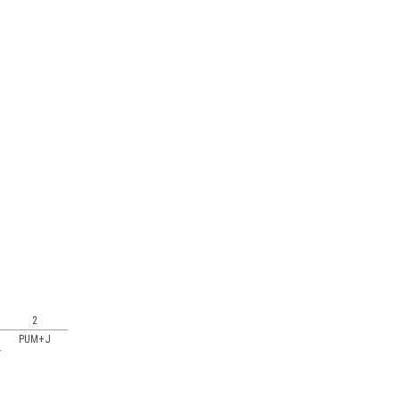
2
PUM+J
-