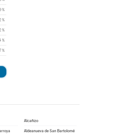
9 %
2 %
2 %
4 %
7 %
Alcañizo
arroya
Aldeanueva de San Bartolomé