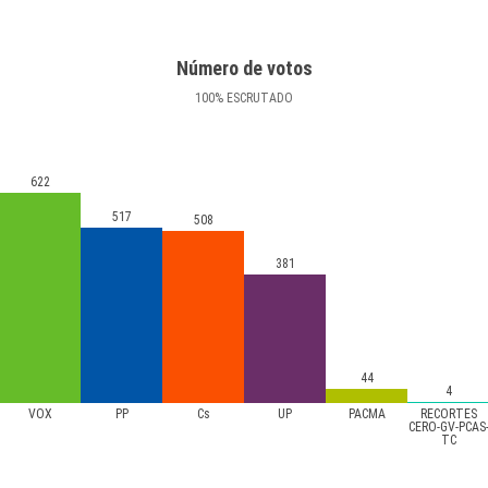
Número de votos
100
%
ESCRUTADO
622
517
508
381
44
4
VOX
PP
Cs
UP
PACMA
RECORTES
CERO-GV-PCAS
TC