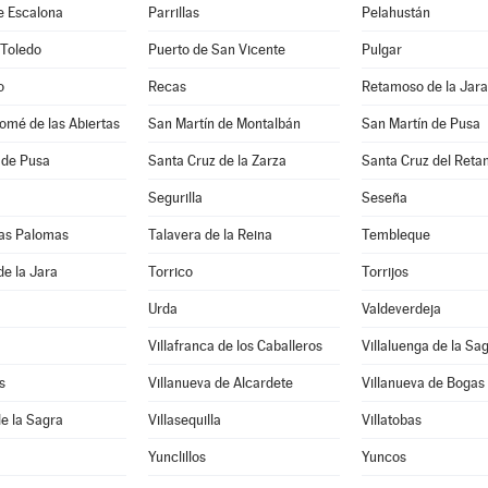
e Escalona
Parrillas
Pelahustán
 Toledo
Puerto de San Vicente
Pulgar
o
Recas
Retamoso de la Jara
omé de las Abiertas
San Martín de Montalbán
San Martín de Pusa
 de Pusa
Santa Cruz de la Zarza
Santa Cruz del Reta
Segurilla
Seseña
 las Palomas
Talavera de la Reina
Tembleque
de la Jara
Torrico
Torrijos
Urda
Valdeverdeja
Villafranca de los Caballeros
Villaluenga de la Sa
s
Villanueva de Alcardete
Villanueva de Bogas
de la Sagra
Villasequilla
Villatobas
Yunclillos
Yuncos