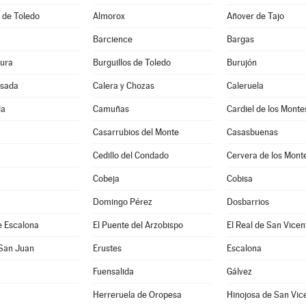
 de Toledo
Almorox
Añover de Tajo
Barcience
Bargas
ura
Burguillos de Toledo
Burujón
sada
Calera y Chozas
Caleruela
la
Camuñas
Cardiel de los Monte
Casarrubios del Monte
Casasbuenas
Cedillo del Condado
Cervera de los Mont
Cobeja
Cobisa
Domingo Pérez
Dosbarrios
e Escalona
El Puente del Arzobispo
El Real de San Vicen
 San Juan
Erustes
Escalona
Fuensalida
Gálvez
Herreruela de Oropesa
Hinojosa de San Vic