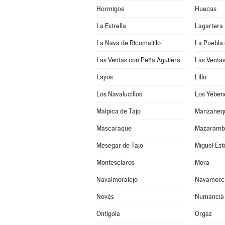
Hormigos
Huecas
La Estrella
Lagartera
La Nava de Ricomalillo
La Puebla 
Las Ventas con Peña Aguilera
Las Venta
Layos
Lillo
Los Navalucillos
Los Yében
Malpica de Tajo
Manzaneq
Mascaraque
Mazaramb
Mesegar de Tajo
Miguel Es
Montesclaros
Mora
Navalmoralejo
Navamorc
Novés
Numancia 
Ontígola
Orgaz