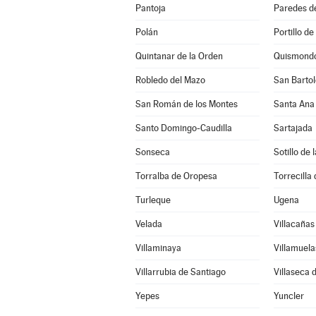
Pantoja
Paredes d
Polán
Portillo de
Quintanar de la Orden
Quismond
Robledo del Mazo
San Bartol
San Román de los Montes
Santa Ana
Santo Domingo-Caudilla
Sartajada
Sonseca
Sotillo de
Torralba de Oropesa
Torrecilla 
Turleque
Ugena
Velada
Villacañas
Villaminaya
Villamuela
Villarrubia de Santiago
Villaseca 
Yepes
Yuncler