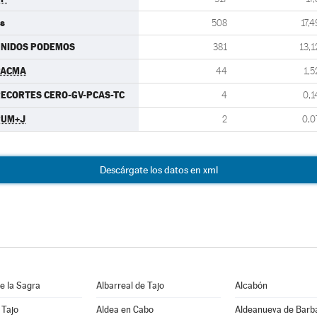
s
508
17,4
UNIDOS PODEMOS
381
13,1
PACMA
44
1,5
ECORTES CERO-GV-PCAS-TC
4
0,1
PUM+J
2
0,0
Descárgate los datos en xml
e la Sagra
Albarreal de Tajo
Alcabón
 Tajo
Aldea en Cabo
Aldeanueva de Barb