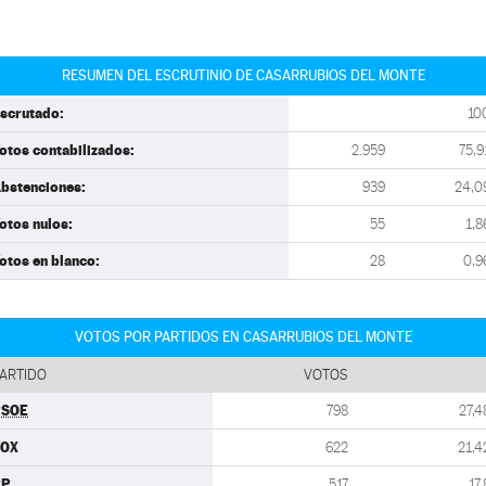
RESUMEN DEL ESCRUTINIO DE CASARRUBIOS DEL MONTE
scrutado:
10
otos contabilizados:
2.959
75,9
bstenciones:
939
24,0
otos nulos:
55
1,8
otos en blanco:
28
0,9
VOTOS POR PARTIDOS EN CASARRUBIOS DEL MONTE
ARTIDO
VOTOS
PSOE
798
27,4
VOX
622
21,4
PP
517
17,