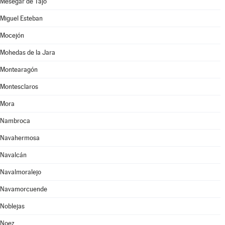
Mesegar de Tajo
Miguel Esteban
Mocejón
Mohedas de la Jara
Montearagón
Montesclaros
Mora
Nambroca
Navahermosa
Navalcán
Navalmoralejo
Navamorcuende
Noblejas
Noez