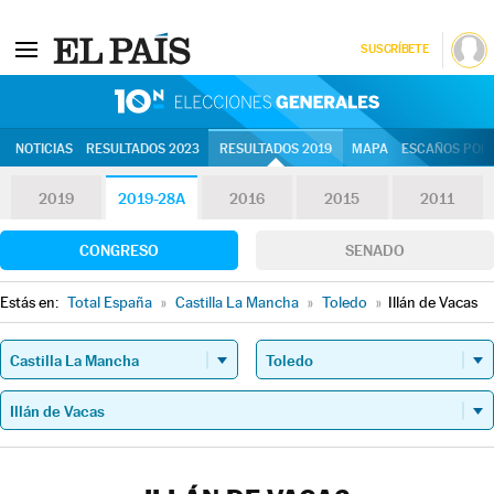
SUSCRÍBETE
10N | Eleccion
NOTICIAS
RESULTADOS 2023
RESULTADOS 2019
MAPA
ESCAÑOS POR 
2019
2019-28A
2016
2015
2011
CONGRESO
SENADO
Estás en:
Total España
»
Castilla La Mancha
»
Toledo
»
Illán de Vacas