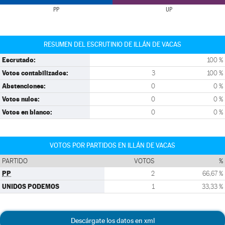
PP
UP
RESUMEN DEL ESCRUTINIO DE ILLÁN DE VACAS
Escrutado:
100 %
Votos contabilizados:
3
100 %
Abstenciones:
0
0 %
Votos nulos:
0
0 %
Votos en blanco:
0
0 %
VOTOS POR PARTIDOS EN ILLÁN DE VACAS
PARTIDO
VOTOS
%
PP
2
66,67 %
UNIDOS PODEMOS
1
33,33 %
Descárgate los datos en xml