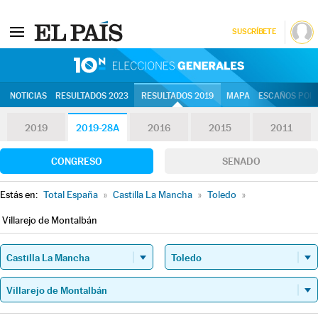
SUSCRÍBETE
10N | Eleccion
NOTICIAS
RESULTADOS 2023
RESULTADOS 2019
MAPA
ESCAÑOS POR 
2019
2019-28A
2016
2015
2011
CONGRESO
SENADO
Estás en:
Total España
»
Castilla La Mancha
»
Toledo
»
Villarejo de Montalbán