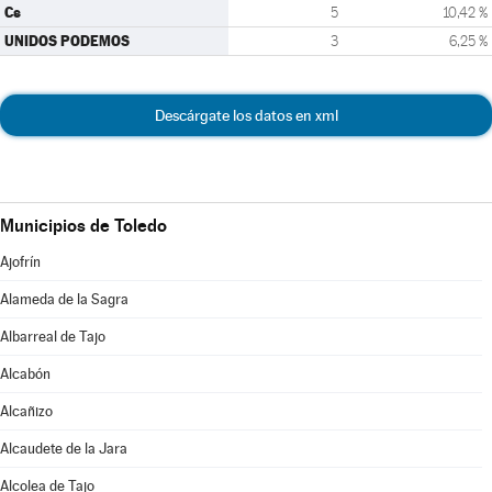
Cs
5
10,42 %
UNIDOS PODEMOS
3
6,25 %
Descárgate los datos en xml
Municipios de Toledo
Ajofrín
Alameda de la Sagra
Albarreal de Tajo
Alcabón
Alcañizo
Alcaudete de la Jara
Alcolea de Tajo