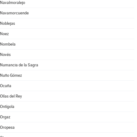
Navalmoralejo
Navamorcuende
Noblejas
Noez
Nombela
Novés
Numancia de la Sagra
Nuño Gómez
Ocaña
Olías del Rey
Ontígola
Orgaz
Oropesa