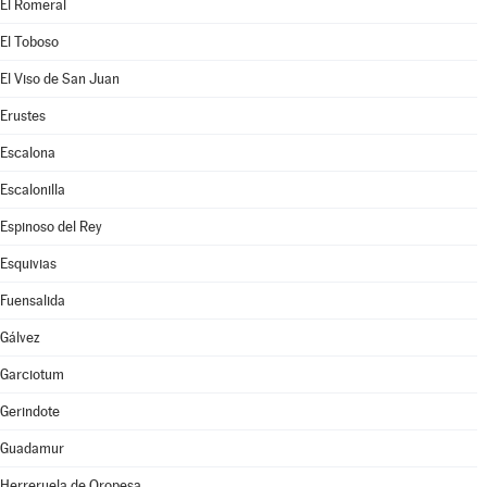
El Romeral
El Toboso
El Viso de San Juan
Erustes
Escalona
Escalonilla
Espinoso del Rey
Esquivias
Fuensalida
Gálvez
Garciotum
Gerindote
Guadamur
Herreruela de Oropesa