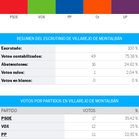
PSOE
VOX
PP
Cs
UP
RESUMEN DEL ESCRUTINIO DE VILLAREJO DE MONTALBÁN
Escrutado:
100 %
Votos contabilizados:
49
75,38 %
Abstenciones:
16
24,62 %
Votos nulos:
1
2,04 %
Votos en blanco:
0
0 %
VOTOS POR PARTIDOS EN VILLAREJO DE MONTALBÁN
PARTIDO
VOTOS
%
PSOE
17
35,42 %
VOX
12
25 %
PP
11
22,92 %