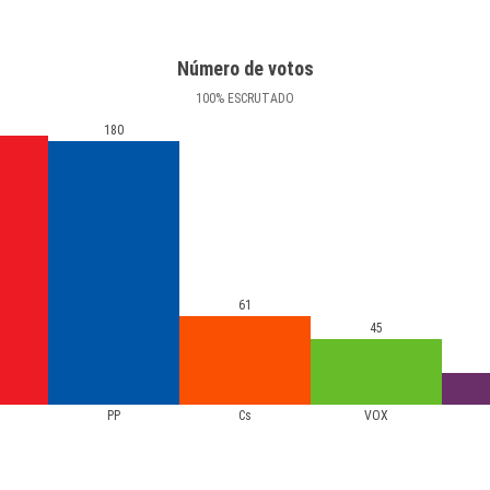
Número de votos
100
%
ESCRUTADO
180
61
45
PP
Cs
VOX