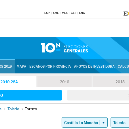
ESP
AME
MEX
CAT
ENG
S 2019
MAPA
ESCAÑOS POR PROVINCIA
APOYOS DE INVESTIDURA
CALCU
2019-28A
2016
2015
SO
a
»
Toledo
»
Torrico