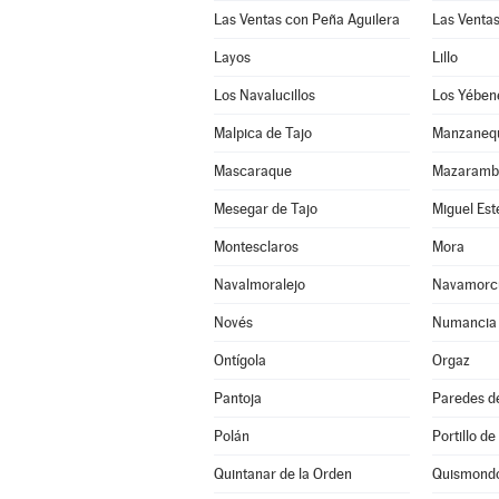
Las Ventas con Peña Aguilera
Las Venta
Layos
Lillo
Los Navalucillos
Los Yében
Malpica de Tajo
Manzaneq
Mascaraque
Mazaramb
Mesegar de Tajo
Miguel Es
Montesclaros
Mora
Navalmoralejo
Navamorc
Novés
Numancia 
Ontígola
Orgaz
Pantoja
Paredes d
Polán
Portillo de
Quintanar de la Orden
Quismond