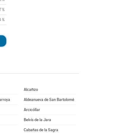
7 %
4 %
Alcañizo
arroya
Aldeanueva de San Bartolomé
Arcicóllar
Belvís de la Jara
Cabañas de la Sagra