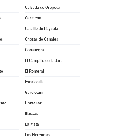
Calzada de Oropesa
s
Carmena
Castillo de Bayuela
es
Chozas de Canales
Consuegra
El Campillo de la Jara
te
El Romeral
Escalonilla
Garciotum
ente
Hontanar
Illescas
La Mata
Las Herencias