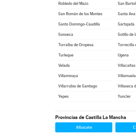
Robledo del Mazo
San Bartol
San Román de los Montes
Santa Ana
Santo Domingo-Caudilla
Sartajada
Sonseca
Sotillo de
Torralba de Oropesa
Torrecilla 
Turleque
Ugena
Velada
Villacañas
Villaminaya
Villamuela
Villarrubia de Santiago
Villaseca 
Yepes
Yuncler
Provincias de Castilla La Mancha
Albacete
C