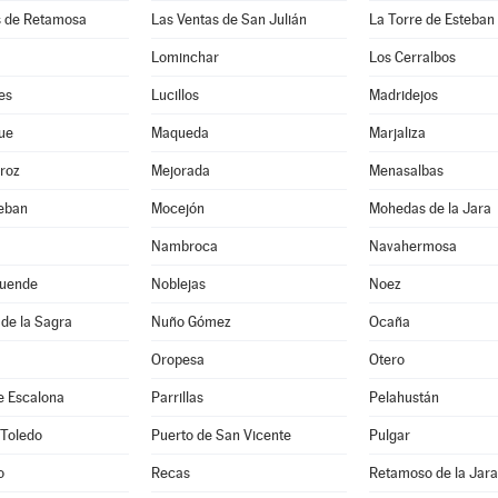
s de Retamosa
Las Ventas de San Julián
La Torre de Esteba
Lominchar
Los Cerralbos
es
Lucillos
Madridejos
ue
Maqueda
Marjaliza
roz
Mejorada
Menasalbas
teban
Mocejón
Mohedas de la Jara
Nambroca
Navahermosa
uende
Noblejas
Noez
de la Sagra
Nuño Gómez
Ocaña
Oropesa
Otero
e Escalona
Parrillas
Pelahustán
 Toledo
Puerto de San Vicente
Pulgar
o
Recas
Retamoso de la Jara