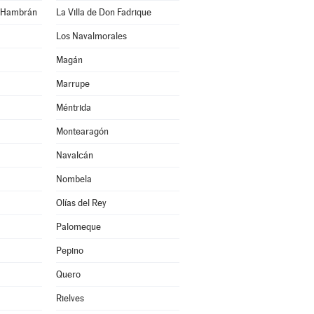
n Hambrán
La Villa de Don Fadrique
Los Navalmorales
Magán
Marrupe
Méntrida
Montearagón
Navalcán
Nombela
Olías del Rey
Palomeque
Pepino
Quero
Rielves