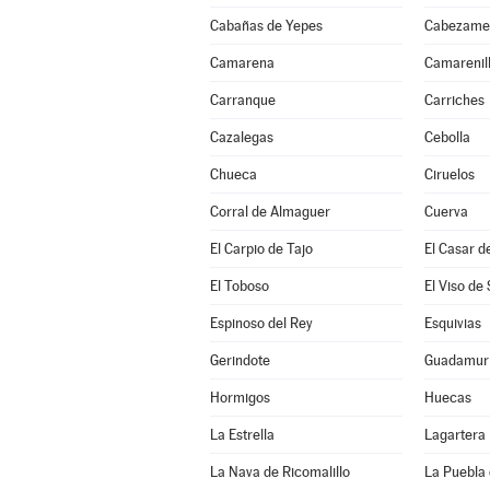
Cabañas de Yepes
Cabezame
Camarena
Camarenil
Carranque
Carriches
Cazalegas
Cebolla
Chueca
Ciruelos
Corral de Almaguer
Cuerva
El Carpio de Tajo
El Casar d
El Toboso
El Viso de
Espinoso del Rey
Esquivias
Gerindote
Guadamur
Hormigos
Huecas
La Estrella
Lagartera
La Nava de Ricomalillo
La Puebla 