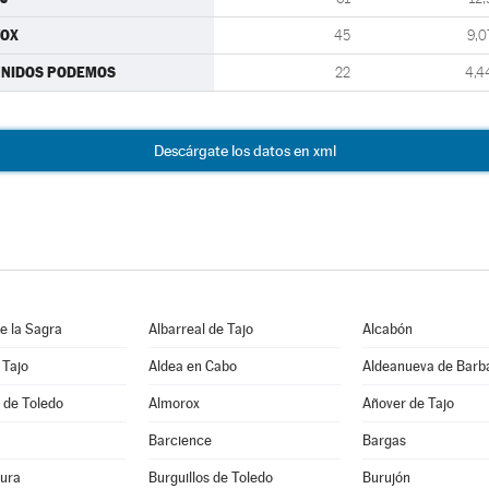
VOX
45
9,0
UNIDOS PODEMOS
22
4,4
Descárgate los datos en xml
e la Sagra
Albarreal de Tajo
Alcabón
 Tajo
Aldea en Cabo
Aldeanueva de Barb
 de Toledo
Almorox
Añover de Tajo
Barcience
Bargas
ura
Burguillos de Toledo
Burujón