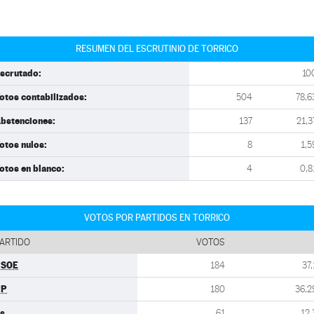
RESUMEN DEL ESCRUTINIO DE TORRICO
scrutado:
10
otos contabilizados:
504
78,6
bstenciones:
137
21,3
otos nulos:
8
1,5
otos en blanco:
4
0,8
VOTOS POR PARTIDOS EN TORRICO
ARTIDO
VOTOS
PSOE
184
37,
PP
180
36,2
s
61
12,