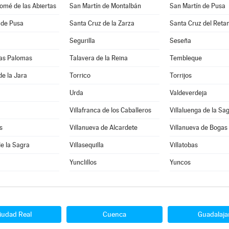
omé de las Abiertas
San Martín de Montalbán
San Martín de Pusa
 de Pusa
Santa Cruz de la Zarza
Santa Cruz del Reta
Segurilla
Seseña
 las Palomas
Talavera de la Reina
Tembleque
de la Jara
Torrico
Torrijos
Urda
Valdeverdeja
Villafranca de los Caballeros
Villaluenga de la Sa
s
Villanueva de Alcardete
Villanueva de Bogas
de la Sagra
Villasequilla
Villatobas
Yunclillos
Yuncos
iudad Real
Cuenca
Guadalaja