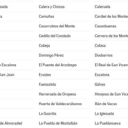
sada
Calera y Chozas
Caleruela
la
Camuñas
Cardiel de los Monte
Casarrubios del Monte
Casasbuenas
Cedillo del Condado
Cervera de los Mont
Cobeja
Cobisa
Domingo Pérez
Dosbarrios
e Escalona
El Puente del Arzobispo
El Real de San Vicen
 San Juan
Erustes
Escalona
Fuensalida
Gálvez
Herreruela de Oropesa
Hinojosa de San Vic
Huerta de Valdecarábanos
Illán de Vacas
La Guardia
La Iglesuela
de Almoradiel
La Puebla de Montalbán
La Pueblanueva