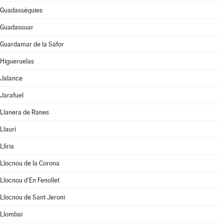
Guadasséquies
Guadassuar
Guardamar de la Safor
Higueruelas
Jalance
Jarafuel
Llanera de Ranes
Llaurí
Llíria
Llocnou de la Corona
Llocnou d'En Fenollet
Llocnou de Sant Jeroni
Llombai