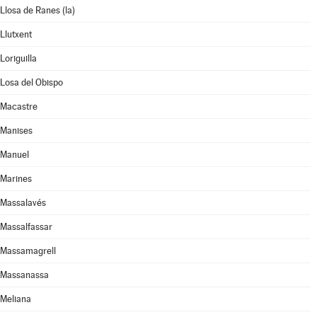
Llosa de Ranes (la)
Llutxent
Loriguilla
Losa del Obispo
Macastre
Manises
Manuel
Marines
Massalavés
Massalfassar
Massamagrell
Massanassa
Meliana