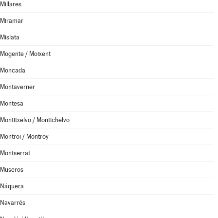
Millares
Miramar
Mislata
Mogente / Moixent
Moncada
Montaverner
Montesa
Montitxelvo / Montichelvo
Montroi / Montroy
Montserrat
Museros
Náquera
Navarrés