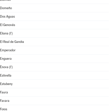
Domeño
Dos Aguas
El Genovés
Eliana (l')
El Real de Gandia
Emperador
Enguera
Ènova (l')
Estivella
Estubeny
Faura
Favara
Foios