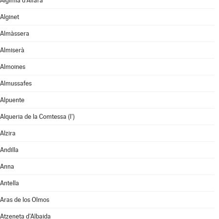
Algímia d'Alfara
Alginet
Almàssera
Almiserà
Almoines
Almussafes
Alpuente
Alqueria de la Comtessa (l')
Alzira
Andilla
Anna
Antella
Aras de los Olmos
Atzeneta d'Albaida