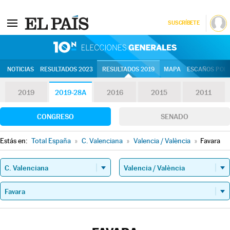
SUSCRÍBETE
10N | Eleccion
NOTICIAS
RESULTADOS 2023
RESULTADOS 2019
MAPA
ESCAÑOS POR 
2019
2019-28A
2016
2015
2011
CONGRESO
SENADO
Estás en:
Total España
»
C. Valenciana
»
Valencia / València
»
Favara