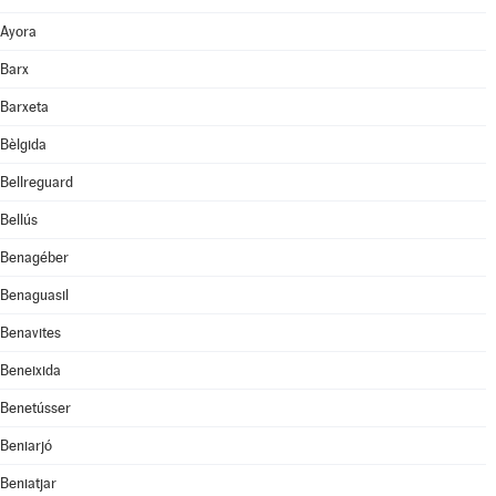
Ayora
Barx
Barxeta
Bèlgida
Bellreguard
Bellús
Benagéber
Benaguasil
Benavites
Beneixida
Benetússer
Beniarjó
Beniatjar