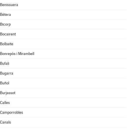
Benissuera
Bétera
Bicorp
Bocairent
Bolbaite
Bonrepòs i Mirambell
Bufali
Bugarra
Buñol
Burjassot
Calles
Camporrobles
Canals