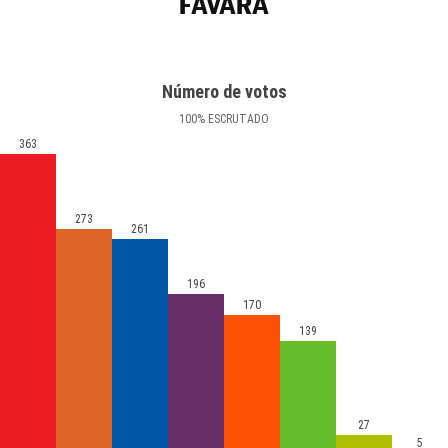
FAVARA
Número de votos
100
%
ESCRUTADO
363
273
261
196
170
139
27
5