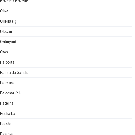
Novelé / Novetlè
Oliva
Olleria (l')
Olocau
Ontinyent
Otos
Paiporta
Palma de Gandía
Palmera
Palomar (el)
Paterna
Pedralba
Petrés
Picanya