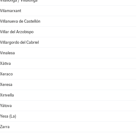
Vilallonga / Villalonga
Vilamarxant
Villanueva de Castellón
Villar del Arzobispo
Villargordo del Cabriel
Vinalesa
Xàtiva
Xeraco
Xeresa
Xirivella
Yátova
Yesa (La)
Zarra