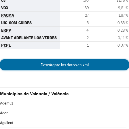
Cs
170
11,76 %
VOX
139
9,61 %
PACMA
27
1,87 %
UIG-SOM-CUIDES
5
0,35 %
ERPV
4
0,28 %
AVANT ADELANTE LOS VERDES
2
0,14 %
PCPE
1
0,07 %
Descárgate los datos en xml
Municipios de Valencia / València
Ademuz
Ador
Agullent