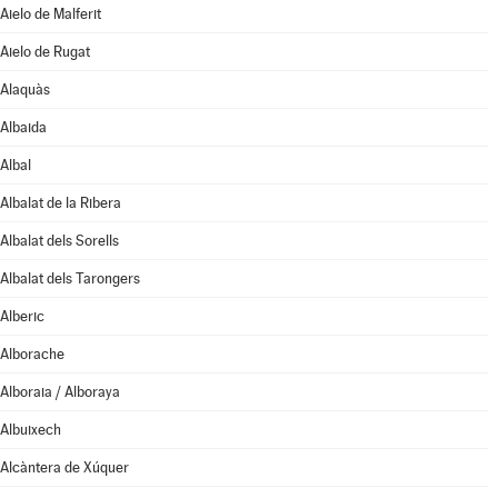
Aielo de Malferit
Aielo de Rugat
Alaquàs
Albaida
Albal
Albalat de la Ribera
Albalat dels Sorells
Albalat dels Tarongers
Alberic
Alborache
Alboraia / Alboraya
Albuixech
Alcàntera de Xúquer