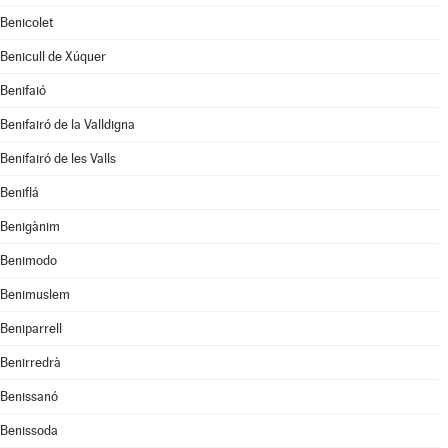
Benicolet
Benicull de Xúquer
Benifaió
Benifairó de la Valldigna
Benifairó de les Valls
Beniflá
Benigànim
Benimodo
Benimuslem
Beniparrell
Benirredrà
Benissanó
Benissoda