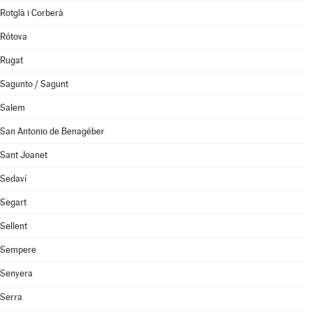
Rotglà i Corberà
Rótova
Rugat
Sagunto / Sagunt
Salem
San Antonio de Benagéber
Sant Joanet
Sedaví
Segart
Sellent
Sempere
Senyera
Serra