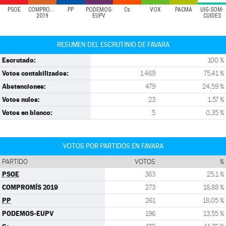
PSOE
COMPROMÍS
PP
PODEMOS-
Cs
VOX
PACMA
UIG-SOM-
2019
EUPV
CUIDES
RESUMEN DEL ESCRUTINIO DE FAVARA
Escrutado:
100 %
Votos contabilizados:
1.469
75,41 %
Abstenciones:
479
24,59 %
Votos nulos:
23
1,57 %
Votos en blanco:
5
0,35 %
VOTOS POR PARTIDOS EN FAVARA
PARTIDO
VOTOS
%
PSOE
363
25,1 %
COMPROMÍS 2019
273
18,88 %
PP
261
18,05 %
PODEMOS-EUPV
196
13,55 %