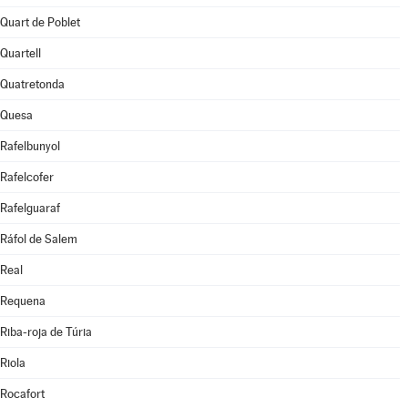
Quart de Poblet
Quartell
Quatretonda
Quesa
Rafelbunyol
Rafelcofer
Rafelguaraf
Ráfol de Salem
Real
Requena
Riba-roja de Túria
Riola
Rocafort