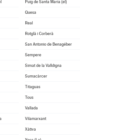
l
Puig de Santa Maria (el)
Quesa
Real
Rotglà i Corberà
San Antonio de Benagéber
Sempere
Simat de la Valldigna
Sumacàrcer
Titaguas
Tous
Vallada
a
Vilamarxant
Xàtiva
Yesa (La)