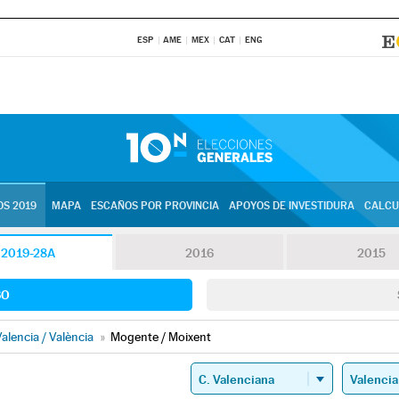
ESP
AME
MEX
CAT
ENG
S 2019
MAPA
ESCAÑOS POR PROVINCIA
APOYOS DE INVESTIDURA
CALCU
2019-28A
2016
2015
SO
alencia / València
»
Mogente / Moixent