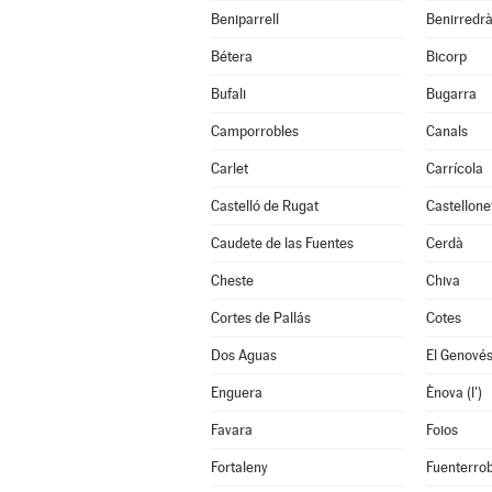
Beniparrell
Benirredr
Bétera
Bicorp
Bufali
Bugarra
Camporrobles
Canals
Carlet
Carrícola
Castelló de Rugat
Castellone
Caudete de las Fuentes
Cerdà
Cheste
Chiva
Cortes de Pallás
Cotes
Dos Aguas
El Genové
Enguera
Ènova (l')
Favara
Foios
Fortaleny
Fuenterrob