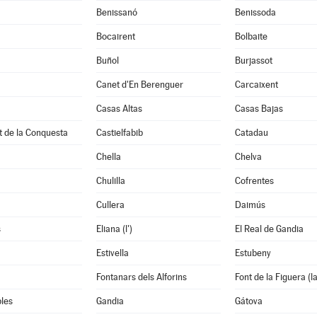
à
Benissanó
Benissoda
Bocairent
Bolbaite
Buñol
Burjassot
Canet d'En Berenguer
Carcaixent
Casas Altas
Casas Bajas
t de la Conquesta
Castielfabib
Catadau
Chella
Chelva
Chulilla
Cofrentes
Cullera
Daimús
s
Eliana (l')
El Real de Gandia
Estivella
Estubeny
Fontanars dels Alforins
Font de la Figuera (la
les
Gandia
Gátova