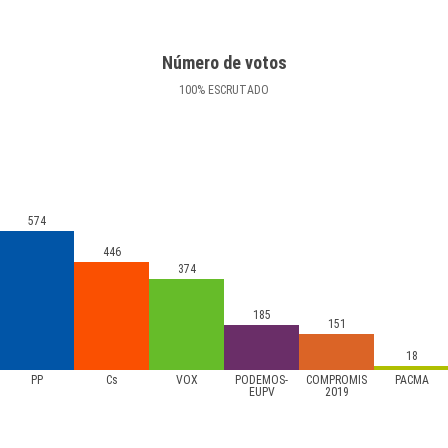
Número de votos
100
%
ESCRUTADO
574
446
374
185
151
18
PP
Cs
VOX
PODEMOS-
COMPROMÍS
PACMA
EUPV
2019