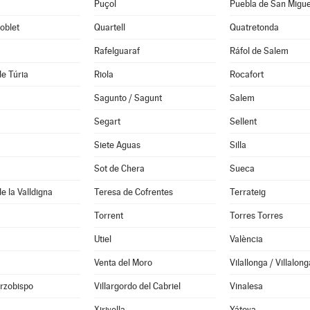
Puçol
Puebla de San Migue
oblet
Quartell
Quatretonda
Rafelguaraf
Ráfol de Salem
de Túria
Riola
Rocafort
Sagunto / Sagunt
Salem
Segart
Sellent
Siete Aguas
Silla
Sot de Chera
Sueca
e la Valldigna
Teresa de Cofrentes
Terrateig
Torrent
Torres Torres
Utiel
València
Venta del Moro
Vilallonga / Villalong
Arzobispo
Villargordo del Cabriel
Vinalesa
Xirivella
Yátova