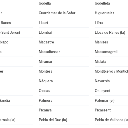
Godella
Godelleta
ar
Guardamar de la Safor
Higueruelas
e Ranes
Llaurí
Llíria
 Sant Jeroni
Llombai
Llosa de Ranes (la)
bispo
Macastre
Manises
s
Massalfassar
Massamagrell
Miramar
Mislata
er
Montesa
Montitxelvo / Montic
Náquera
Navarrés
Olocau
Ontinyent
Gandía
Palmera
Palomar (el)
Picanya
Picassent
rnals (la)
Pobla del Duc (la)
Pobla de Vallbona (la