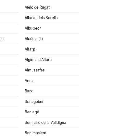
Aielo de Rugat
Albalat dels Sorells
Albuixech
l')
Alcúdia (l')
Alfarp
Algímia d'Alfara
Almussafes
Anna
Barx
Benagéber
Beniarjó
Benifairó de la Valldigna
Benimuslem