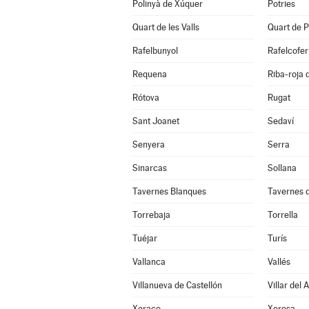
Polinyà de Xúquer
Potries
Quart de les Valls
Quart de P
Rafelbunyol
Rafelcofer
Requena
Riba-roja 
Rótova
Rugat
Sant Joanet
Sedaví
Senyera
Serra
Sinarcas
Sollana
Tavernes Blanques
Tavernes d
Torrebaja
Torrella
Tuéjar
Turís
Vallanca
Vallés
Villanueva de Castellón
Villar del 
Xeraco
Xeresa