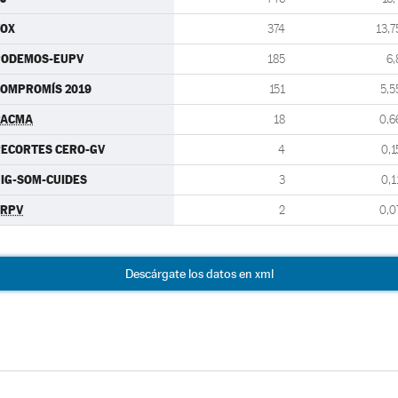
VOX
374
13,7
PODEMOS-EUPV
185
6,
OMPROMÍS 2019
151
5,5
PACMA
18
0,6
ECORTES CERO-GV
4
0,1
IG-SOM-CUIDES
3
0,1
ERPV
2
0,0
Descárgate los datos en xml