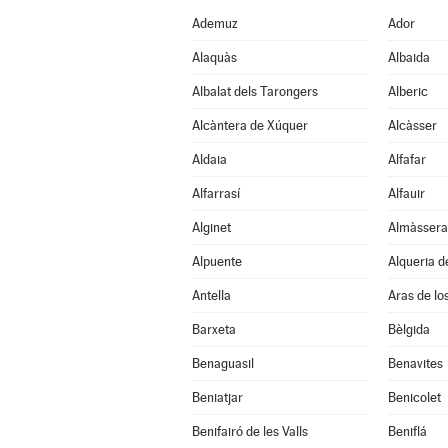
Ademuz
Ador
Alaquàs
Albaida
Albalat dels Tarongers
Alberic
Alcàntera de Xúquer
Alcàsser
Aldaia
Alfafar
Alfarrasí
Alfauir
Alginet
Almàssera
Alpuente
Alqueria de
Antella
Aras de lo
Barxeta
Bèlgida
Benaguasil
Benavites
Beniatjar
Benicolet
Benifairó de les Valls
Beniflá