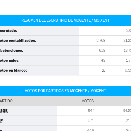
RESUMEN DEL ESCRUTINIO DE MOGENTE / MOIXENT
scrutado:
10
otos contabilizados:
2.769
81,2
bstenciones:
639
18,7
otos nulos:
49
1,7
otos en blanco:
16
0,5
VOTOS POR PARTIDOS EN MOGENTE / MOIXENT
ARTIDO
VOTOS
PSOE
947
34,8
PP
574
21,
s
446
16,