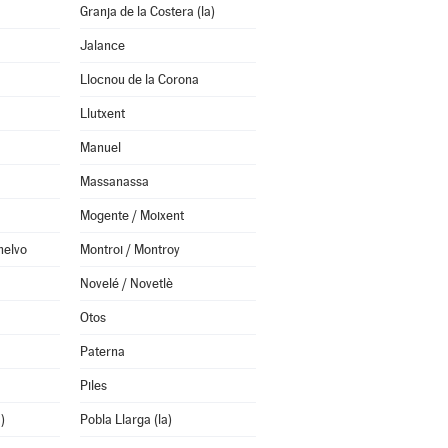
Granja de la Costera (la)
Jalance
Llocnou de la Corona
Llutxent
Manuel
Massanassa
Mogente / Moixent
helvo
Montroi / Montroy
Novelé / Novetlè
Otos
Paterna
Piles
)
Pobla Llarga (la)