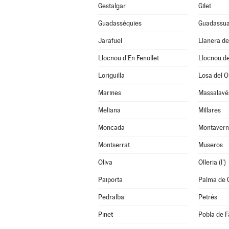
Gestalgar
Gilet
Guadasséquies
Guadassu
Jarafuel
Llanera d
Llocnou d'En Fenollet
Llocnou de
Loriguilla
Losa del O
Marines
Massalavé
Meliana
Millares
Moncada
Montavern
Montserrat
Museros
Oliva
Olleria (l')
Paiporta
Palma de 
Pedralba
Petrés
Pinet
Pobla de Fa