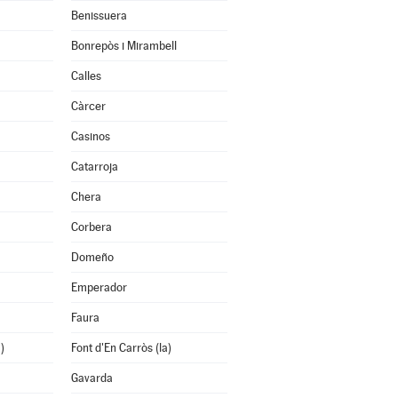
Benissuera
Bonrepòs i Mirambell
Calles
Càrcer
Casinos
Catarroja
Chera
Corbera
Domeño
Emperador
Faura
)
Font d'En Carròs (la)
Gavarda