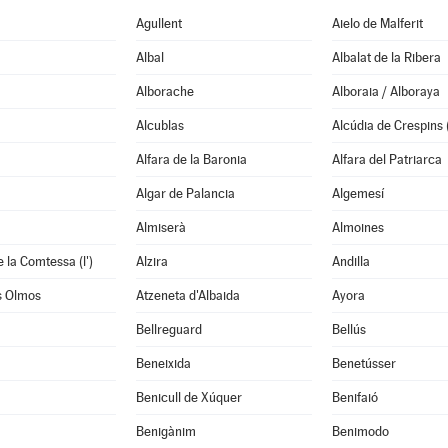
Agullent
Aielo de Malferit
Albal
Albalat de la Ribera
Alborache
Alboraia / Alboraya
Alcublas
Alcúdia de Crespins (
Alfara de la Baronia
Alfara del Patriarca
Algar de Palancia
Algemesí
Almiserà
Almoines
 la Comtessa (l')
Alzira
Andilla
s Olmos
Atzeneta d'Albaida
Ayora
Bellreguard
Bellús
Beneixida
Benetússer
Benicull de Xúquer
Benifaió
Benigànim
Benimodo