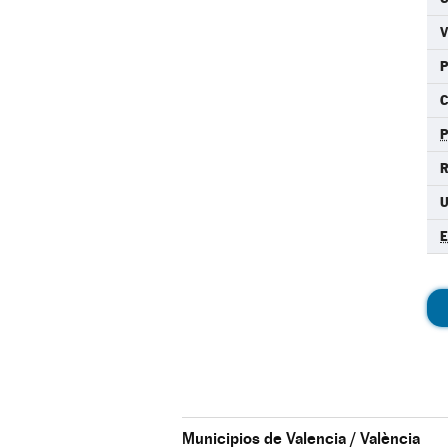
C
R
U
Municipios de Valencia / València