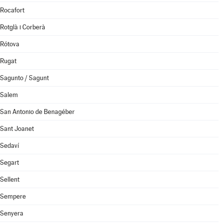
Rocafort
Rotglà i Corberà
Rótova
Rugat
Sagunto / Sagunt
Salem
San Antonio de Benagéber
Sant Joanet
Sedaví
Segart
Sellent
Sempere
Senyera