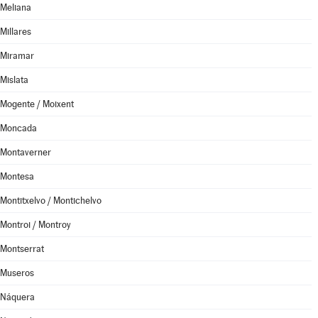
Meliana
Millares
Miramar
Mislata
Mogente / Moixent
Moncada
Montaverner
Montesa
Montitxelvo / Montichelvo
Montroi / Montroy
Montserrat
Museros
Náquera