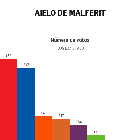
AIELO DE MALFERIT
Número de votos
100
%
ESCRUTADO
858
783
343
317
264
171