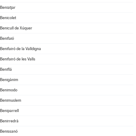
Beniatjar
Benicolet
Benicull de Xúquer
Benifaió
Benifairó de la Valldigna
Benifairó de les Valls
Beniflá
Benigànim
Benimodo
Benimuslem
Beniparrell
Benirredrà
Benissanó