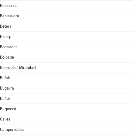
Benissoda
Benissuera
Bétera
Bicorp
Bocairent
Bolbaite
Bonrepòs i Mirambell
Bufali
Bugarra
Buñol
Burjassot
Calles
Camporrobles