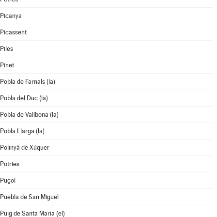
Picanya
Picassent
Piles
Pinet
Pobla de Farnals (la)
Pobla del Duc (la)
Pobla de Vallbona (la)
Pobla Llarga (la)
Polinyà de Xúquer
Potries
Puçol
Puebla de San Miguel
Puig de Santa Maria (el)