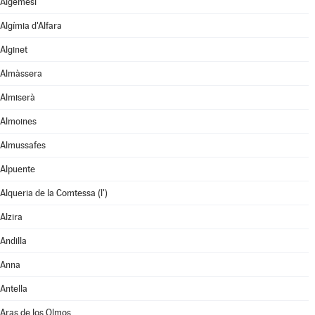
Algemesí
Algímia d'Alfara
Alginet
Almàssera
Almiserà
Almoines
Almussafes
Alpuente
Alqueria de la Comtessa (l')
Alzira
Andilla
Anna
Antella
Aras de los Olmos