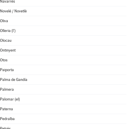
Navarrés
Novelé / Novetlè
Oliva
Olleria (l')
Olocau
Ontinyent
Otos
Paiporta
Palma de Gandía
Palmera
Palomar (el)
Paterna
Pedralba
Petrés