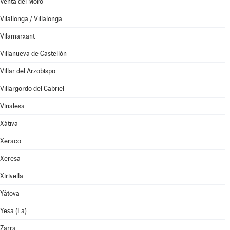
Venta del Moro
Vilallonga / Villalonga
Vilamarxant
Villanueva de Castellón
Villar del Arzobispo
Villargordo del Cabriel
Vinalesa
Xàtiva
Xeraco
Xeresa
Xirivella
Yátova
Yesa (La)
Zarra