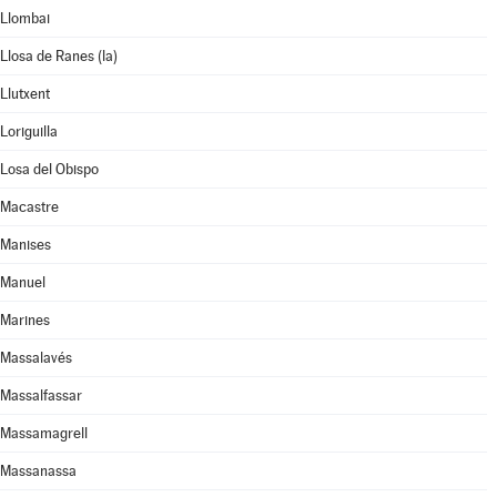
Llombai
Llosa de Ranes (la)
Llutxent
Loriguilla
Losa del Obispo
Macastre
Manises
Manuel
Marines
Massalavés
Massalfassar
Massamagrell
Massanassa