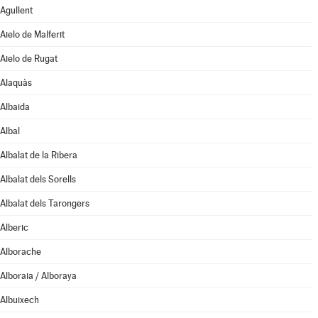
Agullent
Aielo de Malferit
Aielo de Rugat
Alaquàs
Albaida
Albal
Albalat de la Ribera
Albalat dels Sorells
Albalat dels Tarongers
Alberic
Alborache
Alboraia / Alboraya
Albuixech