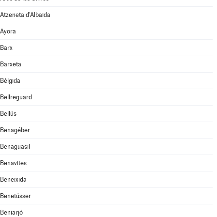
Atzeneta d'Albaida
Ayora
Barx
Barxeta
Bèlgida
Bellreguard
Bellús
Benagéber
Benaguasil
Benavites
Beneixida
Benetússer
Beniarjó