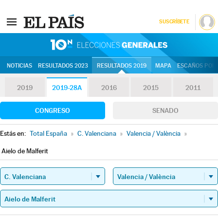
SUSCRÍBETE
10N | Eleccion
NOTICIAS
RESULTADOS 2023
RESULTADOS 2019
MAPA
ESCAÑOS POR 
2019
2019-28A
2016
2015
2011
CONGRESO
SENADO
Estás en:
Total España
»
C. Valenciana
»
Valencia / València
»
Aielo de Malferit