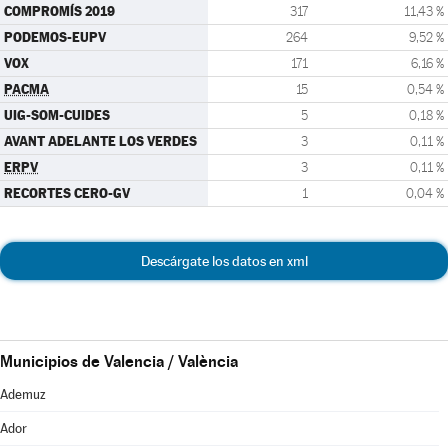
COMPROMÍS 2019
317
11,43 %
PODEMOS-EUPV
264
9,52 %
VOX
171
6,16 %
PACMA
15
0,54 %
UIG-SOM-CUIDES
5
0,18 %
AVANT ADELANTE LOS VERDES
3
0,11 %
ERPV
3
0,11 %
RECORTES CERO-GV
1
0,04 %
Descárgate los datos en xml
Municipios de Valencia / València
Ademuz
Ador