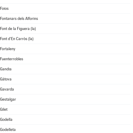
Foios
Fontanars dels Alforins
Font de la Figuera (la)
Font d'En Carròs (la)
Fortaleny
Fuenterrobles
Gandia
Gátova
Gavarda
Gestalgar
Gilet
Godella
Godelleta