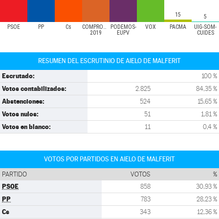
15
5
PSOE
PP
Cs
COMPROMÍS
PODEMOS-
VOX
PACMA
UIG-SOM-
2019
EUPV
CUIDES
RESUMEN DEL ESCRUTINIO DE AIELO DE MALFERIT
Escrutado:
100 %
Votos contabilizados:
2.825
84,35 %
Abstenciones:
524
15,65 %
Votos nulos:
51
1,81 %
Votos en blanco:
11
0,4 %
VOTOS POR PARTIDOS EN AIELO DE MALFERIT
PARTIDO
VOTOS
%
PSOE
858
30,93 %
PP
783
28,23 %
Cs
343
12,36 %