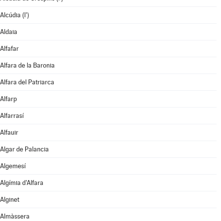
Alcúdia (l')
Aldaia
Alfafar
Alfara de la Baronia
Alfara del Patriarca
Alfarp
Alfarrasí
Alfauir
Algar de Palancia
Algemesí
Algímia d'Alfara
Alginet
Almàssera