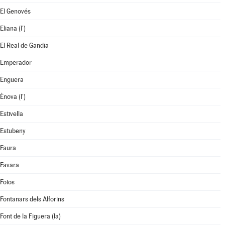
El Genovés
Eliana (l')
El Real de Gandia
Emperador
Enguera
Ènova (l')
Estivella
Estubeny
Faura
Favara
Foios
Fontanars dels Alforins
Font de la Figuera (la)