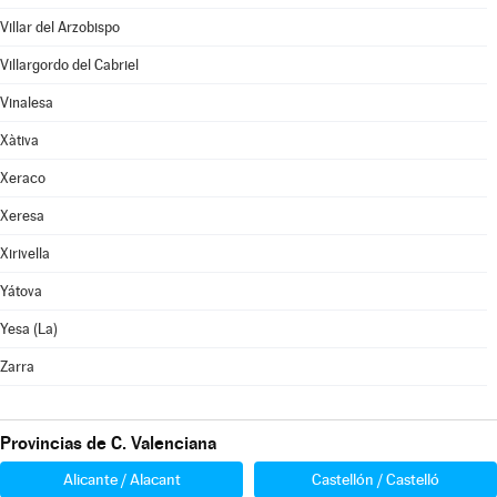
Villar del Arzobispo
Villargordo del Cabriel
Vinalesa
Xàtiva
Xeraco
Xeresa
Xirivella
Yátova
Yesa (La)
Zarra
Provincias de C. Valenciana
Alicante / Alacant
Castellón / Castelló