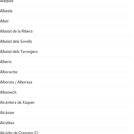
Alaquàs
Albaida
Albal
Albalat de la Ribera
Albalat dels Sorells
Albalat dels Tarongers
Alberic
Alborache
Alboraia / Alboraya
Albuixech
Alcàntera de Xúquer
Alcàsser
Alcublas
Alcúdia de Crespins (l')