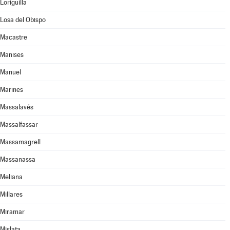
Loriguilla
Losa del Obispo
Macastre
Manises
Manuel
Marines
Massalavés
Massalfassar
Massamagrell
Massanassa
Meliana
Millares
Miramar
Mislata