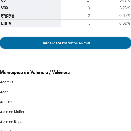
Cs
17
5,48 %
VOX
10
3,23 %
PACMA
2
0,65 %
ERPV
1
0,32 %
Descárgate los datos en xml
Municipios de Valencia / València
Ademuz
Ador
Agullent
Aielo de Malferit
Aielo de Rugat