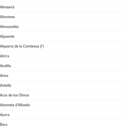
Almiserà
Almoines
Almussafes
Alpuente
Alqueria de la Comtessa (l')
Alzira
Andilla
Anna
Antella
Aras de los Olmos
Atzeneta d'Albaida
Ayora
Barx