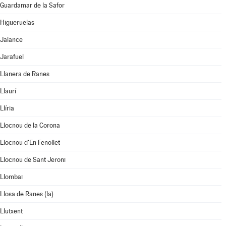
Guardamar de la Safor
Higueruelas
Jalance
Jarafuel
Llanera de Ranes
Llaurí
Llíria
Llocnou de la Corona
Llocnou d'En Fenollet
Llocnou de Sant Jeroni
Llombai
Llosa de Ranes (la)
Llutxent