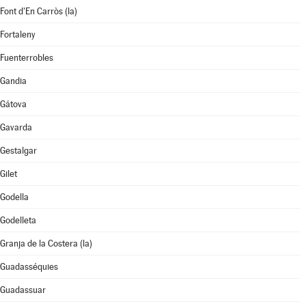
Font d'En Carròs (la)
Fortaleny
Fuenterrobles
Gandia
Gátova
Gavarda
Gestalgar
Gilet
Godella
Godelleta
Granja de la Costera (la)
Guadasséquies
Guadassuar