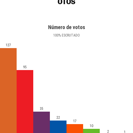
OTOS
Número de votos
100
%
ESCRUTADO
127
95
35
22
17
10
2
1