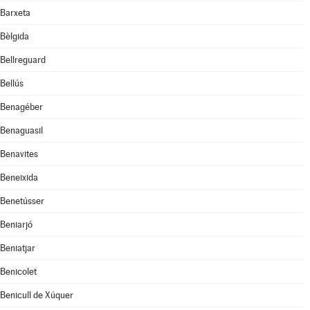
Barxeta
Bèlgida
Bellreguard
Bellús
Benagéber
Benaguasil
Benavites
Beneixida
Benetússer
Beniarjó
Beniatjar
Benicolet
Benicull de Xúquer