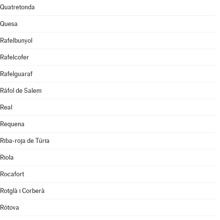
Quatretonda
Quesa
Rafelbunyol
Rafelcofer
Rafelguaraf
Ráfol de Salem
Real
Requena
Riba-roja de Túria
Riola
Rocafort
Rotglà i Corberà
Rótova