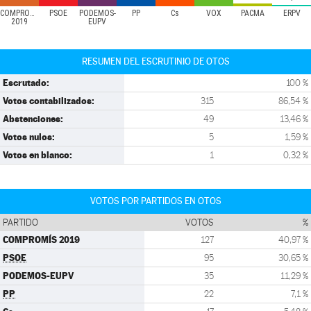
COMPROMÍS
PSOE
PODEMOS-
PP
Cs
VOX
PACMA
ERPV
2019
EUPV
RESUMEN DEL ESCRUTINIO DE OTOS
Escrutado:
100 %
Votos contabilizados:
315
86,54 %
Abstenciones:
49
13,46 %
Votos nulos:
5
1,59 %
Votos en blanco:
1
0,32 %
VOTOS POR PARTIDOS EN OTOS
PARTIDO
VOTOS
%
COMPROMÍS 2019
127
40,97 %
PSOE
95
30,65 %
PODEMOS-EUPV
35
11,29 %
PP
22
7,1 %