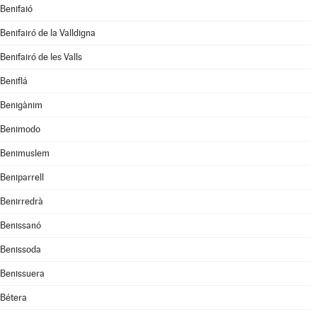
Benifaió
Benifairó de la Valldigna
Benifairó de les Valls
Beniflá
Benigànim
Benimodo
Benimuslem
Beniparrell
Benirredrà
Benissanó
Benissoda
Benissuera
Bétera