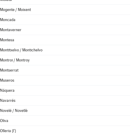
Mogente / Moixent
Moncada
Montaverner
Montesa
Montitxelvo / Montichelvo
Montroi / Montroy
Montserrat
Museros
Náquera
Navarrés
Novelé / Novetlè
Oliva
Olleria (l')