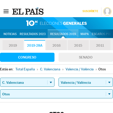
SUSCRÍBETE
10N | Eleccion
NOTICIAS
RESULTADOS 2023
RESULTADOS 2019
MAPA
ESCAÑOS POR 
2019
2019-28A
2016
2015
2011
CONGRESO
SENADO
Estás en:
Total España
»
C. Valenciana
»
Valencia / València
»
Otos