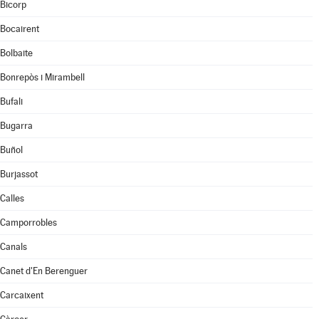
Bicorp
Bocairent
Bolbaite
Bonrepòs i Mirambell
Bufali
Bugarra
Buñol
Burjassot
Calles
Camporrobles
Canals
Canet d'En Berenguer
Carcaixent