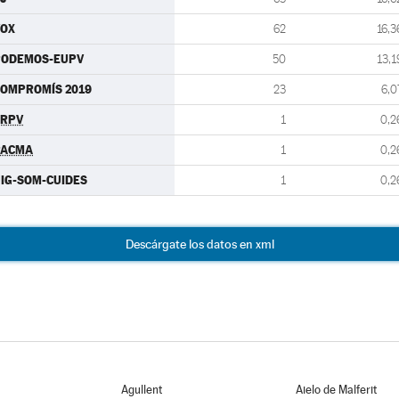
VOX
62
16,3
PODEMOS-EUPV
50
13,1
OMPROMÍS 2019
23
6,0
ERPV
1
0,2
PACMA
1
0,2
IG-SOM-CUIDES
1
0,2
Descárgate los datos en xml
Agullent
Aielo de Malferit