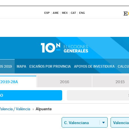
ESP
AME
MEX
CAT
ENG
S 2019
MAPA
ESCAÑOS POR PROVINCIA
APOYOS DE INVESTIDURA
CALCU
2019-28A
2016
2015
SO
alencia / València
»
Alpuente