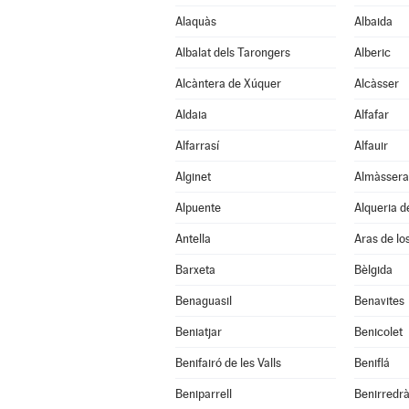
Alaquàs
Albaida
Albalat dels Tarongers
Alberic
Alcàntera de Xúquer
Alcàsser
Aldaia
Alfafar
Alfarrasí
Alfauir
Alginet
Almàssera
Alpuente
Alqueria de
Antella
Aras de lo
Barxeta
Bèlgida
Benaguasil
Benavites
Beniatjar
Benicolet
Benifairó de les Valls
Beniflá
Beniparrell
Benirredr