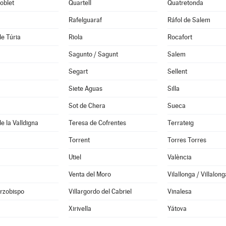
oblet
Quartell
Quatretonda
Rafelguaraf
Ráfol de Salem
de Túria
Riola
Rocafort
Sagunto / Sagunt
Salem
Segart
Sellent
Siete Aguas
Silla
Sot de Chera
Sueca
e la Valldigna
Teresa de Cofrentes
Terrateig
Torrent
Torres Torres
Utiel
València
Venta del Moro
Vilallonga / Villalong
Arzobispo
Villargordo del Cabriel
Vinalesa
Xirivella
Yátova