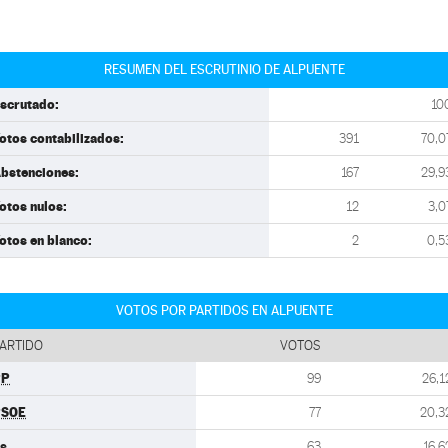
RESUMEN DEL ESCRUTINIO DE ALPUENTE
scrutado:
10
otos contabilizados:
391
70,0
bstenciones:
167
29,9
otos nulos:
12
3,0
otos en blanco:
2
0,5
VOTOS POR PARTIDOS EN ALPUENTE
ARTIDO
VOTOS
PP
99
26,1
PSOE
77
20,3
s
63
16,6