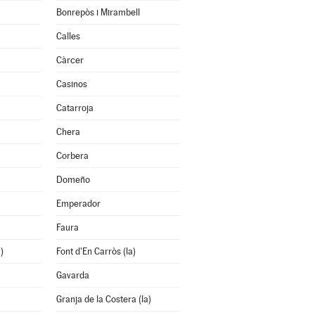
Bonrepòs i Mirambell
Calles
Càrcer
Casinos
Catarroja
Chera
Corbera
Domeño
Emperador
Faura
)
Font d'En Carròs (la)
Gavarda
Granja de la Costera (la)