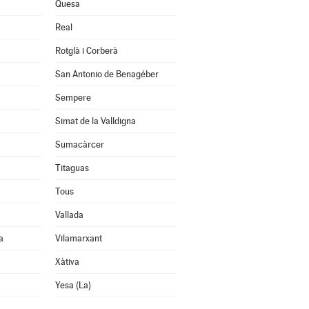
Quesa
Real
Rotglà i Corberà
San Antonio de Benagéber
Sempere
Simat de la Valldigna
Sumacàrcer
Titaguas
Tous
Vallada
a
Vilamarxant
Xàtiva
Yesa (La)