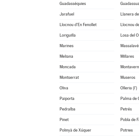
Guadasséquies
Guadassu
Jarafuel
Llanera d
Llocnou d'En Fenollet
Llocnou de
Loriguilla
Losa del O
Marines
Massalavé
Meliana
Millares
Moncada
Montavern
Montserrat
Museros
Oliva
Olleria (l')
Paiporta
Palma de 
Pedralba
Petrés
Pinet
Pobla de Fa
Polinyà de Xúquer
Potries