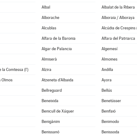
Albal
Albalat de la Ribera
Alborache
Alboraia / Alboraya
Alcublas
Alcúdia de Crespins (
Alfara de la Baronia
Alfara del Patriarca
Algar de Palancia
Algemesí
Almiserà
Almoines
 la Comtessa (l')
Alzira
Andilla
s Olmos
Atzeneta d'Albaida
Ayora
Bellreguard
Bellús
Beneixida
Benetússer
Benicull de Xúquer
Benifaió
Benigànim
Benimodo
à
Benissanó
Benissoda