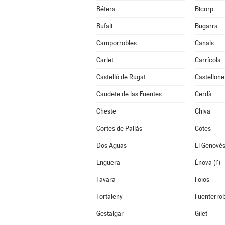
Bétera
Bicorp
Bufali
Bugarra
Camporrobles
Canals
Carlet
Carrícola
Castelló de Rugat
Castellone
Caudete de las Fuentes
Cerdà
Cheste
Chiva
Cortes de Pallás
Cotes
Dos Aguas
El Genové
Enguera
Ènova (l')
Favara
Foios
Fortaleny
Fuenterrob
Gestalgar
Gilet