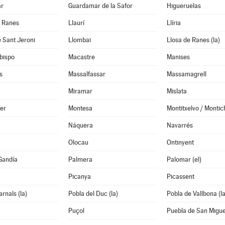
ar
Guardamar de la Safor
Higueruelas
e Ranes
Llaurí
Llíria
 Sant Jeroni
Llombai
Llosa de Ranes (la)
bispo
Macastre
Manises
s
Massalfassar
Massamagrell
Miramar
Mislata
er
Montesa
Montitxelvo / Montic
Náquera
Navarrés
Olocau
Ontinyent
Gandía
Palmera
Palomar (el)
Picanya
Picassent
rnals (la)
Pobla del Duc (la)
Pobla de Vallbona (la
Puçol
Puebla de San Migue