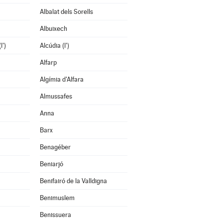
Albalat dels Sorells
Albuixech
l')
Alcúdia (l')
Alfarp
Algímia d'Alfara
Almussafes
Anna
Barx
Benagéber
Beniarjó
Benifairó de la Valldigna
Benimuslem
Benissuera