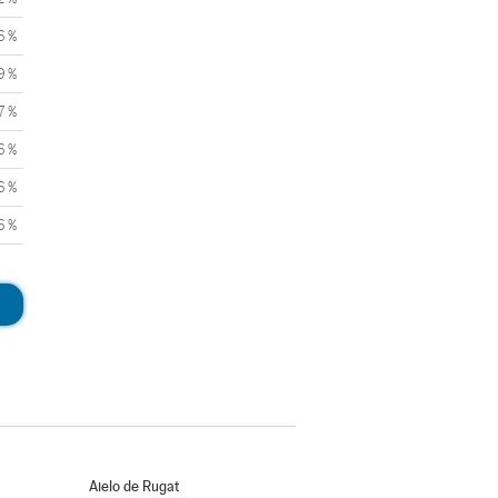
6 %
9 %
7 %
6 %
6 %
6 %
Aielo de Rugat