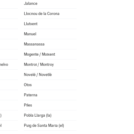
Jalance
Llocnou de la Corona
Llutxent
Manuel
Massanassa
Mogente / Moixent
helvo
Montroi / Montroy
Novelé / Novetlè
Otos
Paterna
Piles
)
Pobla Llarga (la)
l
Puig de Santa Maria (el)