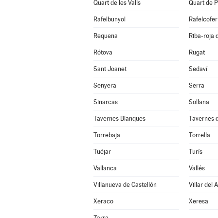
Quart de les Valls
Quart de P
Rafelbunyol
Rafelcofer
Requena
Riba-roja 
Rótova
Rugat
Sant Joanet
Sedaví
Senyera
Serra
Sinarcas
Sollana
Tavernes Blanques
Tavernes d
Torrebaja
Torrella
Tuéjar
Turís
Vallanca
Vallés
Villanueva de Castellón
Villar del 
Xeraco
Xeresa
Zarra