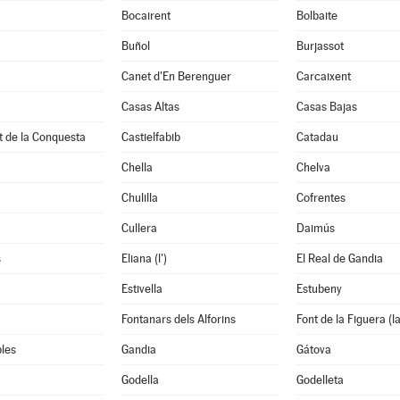
Bocairent
Bolbaite
Buñol
Burjassot
Canet d'En Berenguer
Carcaixent
Casas Altas
Casas Bajas
t de la Conquesta
Castielfabib
Catadau
Chella
Chelva
Chulilla
Cofrentes
Cullera
Daimús
s
Eliana (l')
El Real de Gandia
Estivella
Estubeny
Fontanars dels Alforins
Font de la Figuera (la
les
Gandia
Gátova
Godella
Godelleta