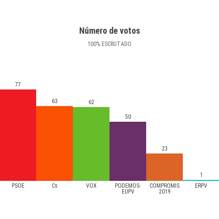
Número de votos
100
%
ESCRUTADO
77
63
62
50
23
1
PSOE
Cs
VOX
PODEMOS-
COMPROMÍS
ERPV
EUPV
2019