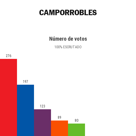
CAMPORROBLES
Número de votos
100
%
ESCRUTADO
276
197
123
89
80