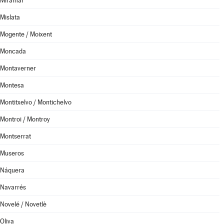
Miramar
Mislata
Mogente / Moixent
Moncada
Montaverner
Montesa
Montitxelvo / Montichelvo
Montroi / Montroy
Montserrat
Museros
Náquera
Navarrés
Novelé / Novetlè
Oliva