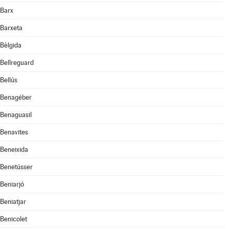
Barx
Barxeta
Bèlgida
Bellreguard
Bellús
Benagéber
Benaguasil
Benavites
Beneixida
Benetússer
Beniarjó
Beniatjar
Benicolet