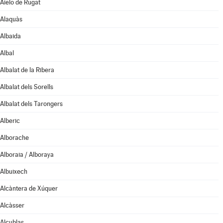
Aielo de Rugat
Alaquàs
Albaida
Albal
Albalat de la Ribera
Albalat dels Sorells
Albalat dels Tarongers
Alberic
Alborache
Alboraia / Alboraya
Albuixech
Alcàntera de Xúquer
Alcàsser
Alcublas