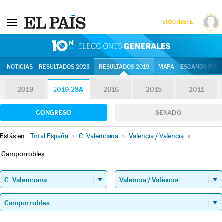
SUSCRÍBETE
10N | Eleccion
NOTICIAS
RESULTADOS 2023
RESULTADOS 2019
MAPA
ESCAÑOS POR 
2019
2019-28A
2016
2015
2011
CONGRESO
SENADO
Estás en:
Total España
»
C. Valenciana
»
Valencia / València
»
Camporrobles