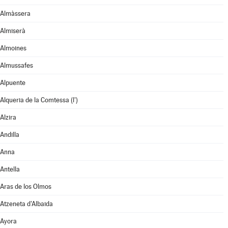
Almàssera
Almiserà
Almoines
Almussafes
Alpuente
Alqueria de la Comtessa (l')
Alzira
Andilla
Anna
Antella
Aras de los Olmos
Atzeneta d'Albaida
Ayora