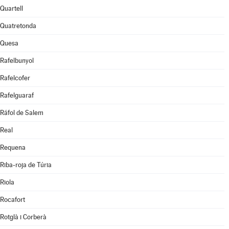
Quartell
Quatretonda
Quesa
Rafelbunyol
Rafelcofer
Rafelguaraf
Ráfol de Salem
Real
Requena
Riba-roja de Túria
Riola
Rocafort
Rotglà i Corberà