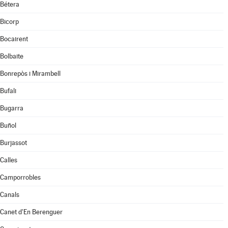
Bétera
Bicorp
Bocairent
Bolbaite
Bonrepòs i Mirambell
Bufali
Bugarra
Buñol
Burjassot
Calles
Camporrobles
Canals
Canet d'En Berenguer