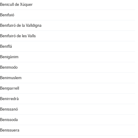
Benicull de Xúquer
Benifaió
Benifairó de la Valldigna
Benifairó de les Valls
Beniflá
Benigànim
Benimodo
Benimuslem
Beniparrell
Benirredrà
Benissanó
Benissoda
Benissuera