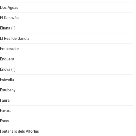
Dos Aguas
El Genovés
Eliana (l')
El Real de Gandia
Emperador
Enguera
Ènova (l')
Estivella
Estubeny
Faura
Favara
Foios
Fontanars dels Alforins