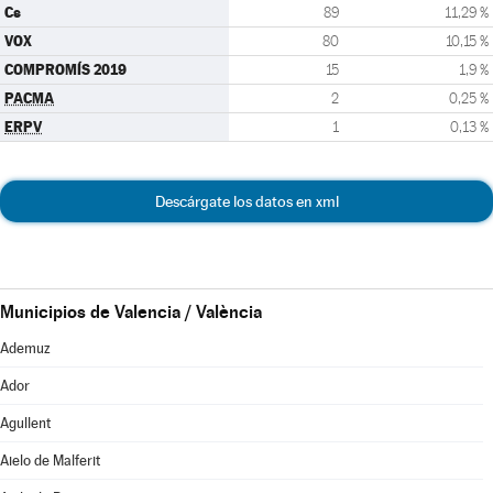
Cs
89
11,29 %
VOX
80
10,15 %
COMPROMÍS 2019
15
1,9 %
PACMA
2
0,25 %
ERPV
1
0,13 %
Descárgate los datos en xml
Municipios de Valencia / València
Ademuz
Ador
Agullent
Aielo de Malferit