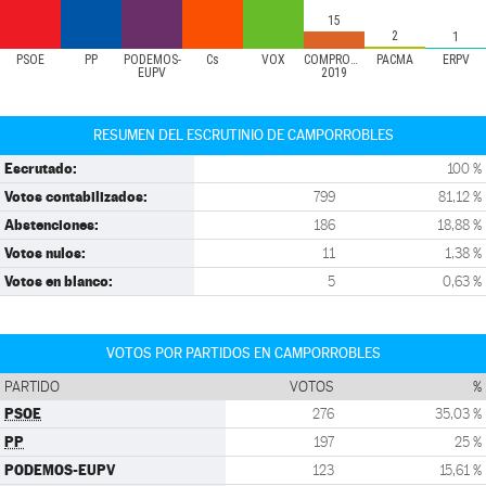
15
2
1
PSOE
PP
PODEMOS-
Cs
VOX
COMPROMÍS
PACMA
ERPV
EUPV
2019
RESUMEN DEL ESCRUTINIO DE CAMPORROBLES
Escrutado:
100 %
Votos contabilizados:
799
81,12 %
Abstenciones:
186
18,88 %
Votos nulos:
11
1,38 %
Votos en blanco:
5
0,63 %
VOTOS POR PARTIDOS EN CAMPORROBLES
PARTIDO
VOTOS
%
PSOE
276
35,03 %
PP
197
25 %
PODEMOS-EUPV
123
15,61 %