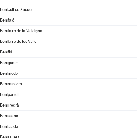
Benicull de Xúquer
Benifaió
Benifairó de la Valldigna
Benifairó de les Valls
Beniflá
Benigànim
Benimodo
Benimuslem
Beniparrell
Benirredrà
Benissanó
Benissoda
Benissuera