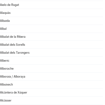
Aielo de Rugat
Alaquàs
Albaida
Albal
Albalat de la Ribera
Albalat dels Sorells
Albalat dels Tarongers
Alberic
Alborache
Alboraia / Alboraya
Albuixech
Alcàntera de Xúquer
Alcàsser