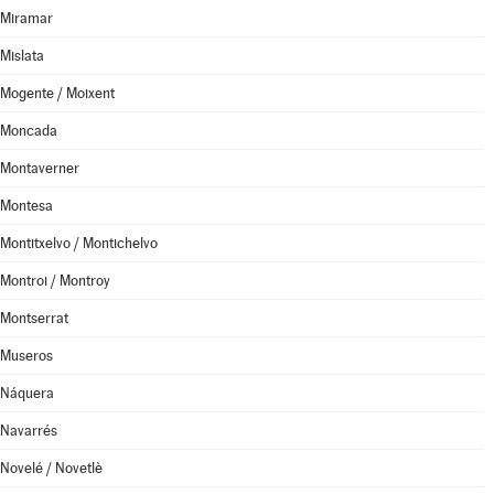
Miramar
Mislata
Mogente / Moixent
Moncada
Montaverner
Montesa
Montitxelvo / Montichelvo
Montroi / Montroy
Montserrat
Museros
Náquera
Navarrés
Novelé / Novetlè