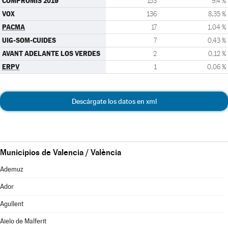
COMPROMÍS 2019
153
9,4 %
VOX
136
8,35 %
PACMA
17
1,04 %
UIG-SOM-CUIDES
7
0,43 %
AVANT ADELANTE LOS VERDES
2
0,12 %
ERPV
1
0,06 %
Descárgate los datos en xml
Municipios de Valencia / València
Ademuz
Ador
Agullent
Aielo de Malferit