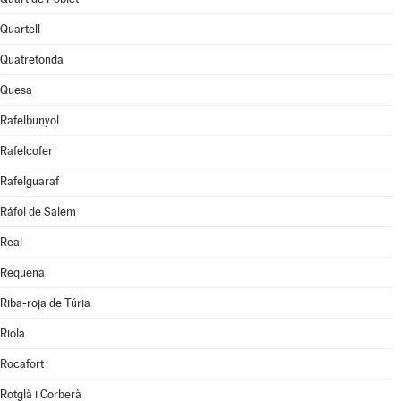
Quartell
Quatretonda
Quesa
Rafelbunyol
Rafelcofer
Rafelguaraf
Ráfol de Salem
Real
Requena
Riba-roja de Túria
Riola
Rocafort
Rotglà i Corberà