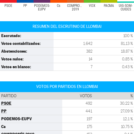
PSOE
PP
PODEMOS-
Cs
COMPROMÍS
VOX
PACMA
UIG-SOM-
EUPV
2019
CUIDES
RESUMEN DEL ESCRUTINIO DE LLOMBAI
Escrutado:
100 %
Votos contabilizados:
1.642
81,13 %
Abstenciones:
382
18,87 %
Votos nulos:
14
0,85 %
Votos en blanco:
7
0,43 %
VOTOS POR PARTIDOS EN LLOMBAI
PARTIDO
VOTOS
%
PSOE
492
30,22 %
PP
441
27,09 %
PODEMOS-EUPV
197
12,1 %
Cs
175
10,75 %