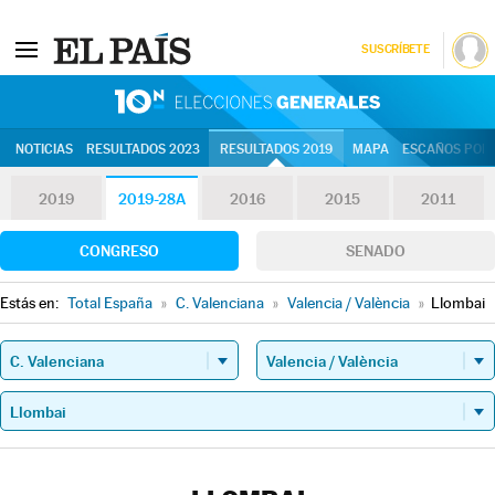
SUSCRÍBETE
10N | Eleccion
NOTICIAS
RESULTADOS 2023
RESULTADOS 2019
MAPA
ESCAÑOS POR 
2019
2019-28A
2016
2015
2011
CONGRESO
SENADO
Estás en:
Total España
»
C. Valenciana
»
Valencia / València
»
Llombai