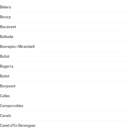
Bétera
Bicorp
Bocairent
Bolbaite
Bonrepòs i Mirambell
Bufali
Bugarra
Buñol
Burjassot
Calles
Camporrobles
Canals
Canet d'En Berenguer