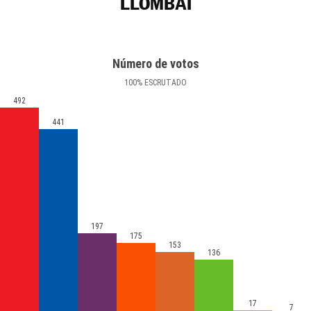
LLOMBAI
Número de votos
100
%
ESCRUTADO
492
441
197
175
153
136
17
7