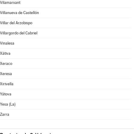
Vilamarxant
Villanueva de Castellón
Villar del Arzobispo
Villargordo del Cabriel
Vinalesa
Xàtiva
Xeraco
Xeresa
Xirivella
Yátova
Yesa (La)
Zarra