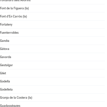
Fontanars dels Alforins
Font de la Figuera (la)
Font d'En Carròs (la)
Fortaleny
Fuenterrobles
Gandia
Gátova
Gavarda
Gestalgar
Gilet
Godella
Godelleta
Granja de la Costera (la)
Guadasséquies