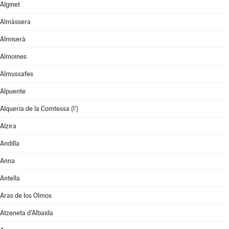
Alginet
Almàssera
Almiserà
Almoines
Almussafes
Alpuente
Alqueria de la Comtessa (l')
Alzira
Andilla
Anna
Antella
Aras de los Olmos
Atzeneta d'Albaida