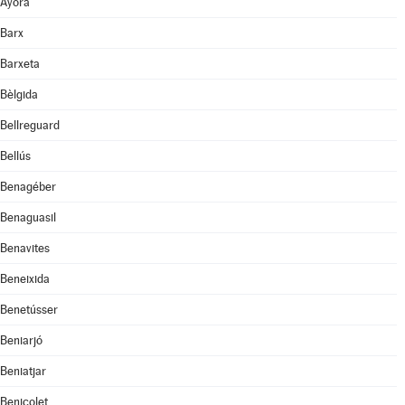
Ayora
Barx
Barxeta
Bèlgida
Bellreguard
Bellús
Benagéber
Benaguasil
Benavites
Beneixida
Benetússer
Beniarjó
Beniatjar
Benicolet