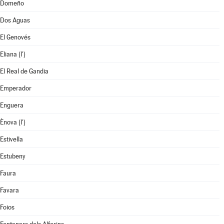
Domeño
Dos Aguas
El Genovés
Eliana (l')
El Real de Gandia
Emperador
Enguera
Ènova (l')
Estivella
Estubeny
Faura
Favara
Foios