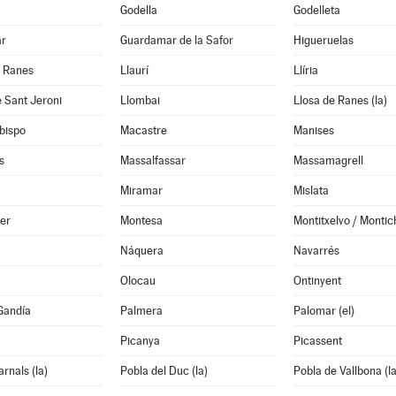
Godella
Godelleta
ar
Guardamar de la Safor
Higueruelas
e Ranes
Llaurí
Llíria
 Sant Jeroni
Llombai
Llosa de Ranes (la)
bispo
Macastre
Manises
s
Massalfassar
Massamagrell
Miramar
Mislata
er
Montesa
Montitxelvo / Montic
Náquera
Navarrés
Olocau
Ontinyent
Gandía
Palmera
Palomar (el)
Picanya
Picassent
rnals (la)
Pobla del Duc (la)
Pobla de Vallbona (la