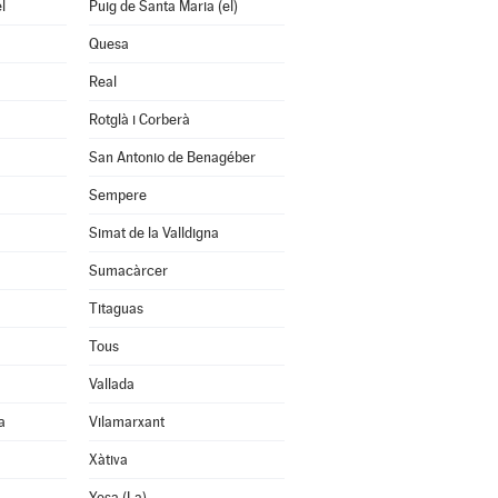
l
Puig de Santa Maria (el)
Quesa
Real
Rotglà i Corberà
San Antonio de Benagéber
Sempere
Simat de la Valldigna
Sumacàrcer
Titaguas
Tous
Vallada
a
Vilamarxant
Xàtiva
Yesa (La)