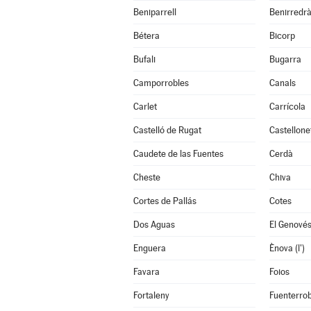
Beniparrell
Benirredr
Bétera
Bicorp
Bufali
Bugarra
Camporrobles
Canals
Carlet
Carrícola
Castelló de Rugat
Castellone
Caudete de las Fuentes
Cerdà
Cheste
Chiva
Cortes de Pallás
Cotes
Dos Aguas
El Genové
Enguera
Ènova (l')
Favara
Foios
Fortaleny
Fuenterrob