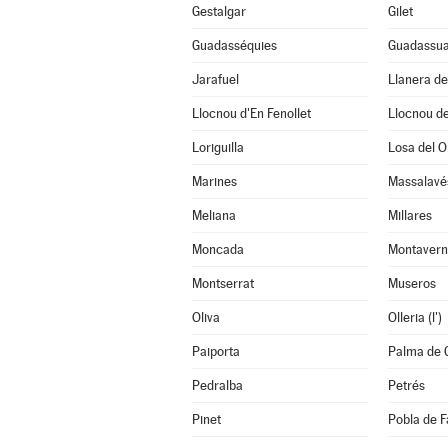
Gestalgar
Gilet
Guadasséquies
Guadassu
Jarafuel
Llanera d
Llocnou d'En Fenollet
Llocnou de
Loriguilla
Losa del O
Marines
Massalavé
Meliana
Millares
Moncada
Montavern
Montserrat
Museros
Oliva
Olleria (l')
Paiporta
Palma de 
Pedralba
Petrés
Pinet
Pobla de Fa