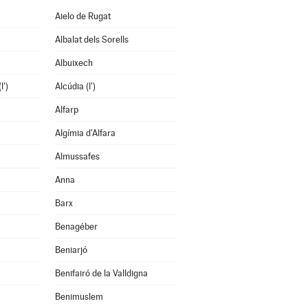
Aielo de Rugat
Albalat dels Sorells
Albuixech
l')
Alcúdia (l')
Alfarp
Algímia d'Alfara
Almussafes
Anna
Barx
Benagéber
Beniarjó
Benifairó de la Valldigna
Benimuslem