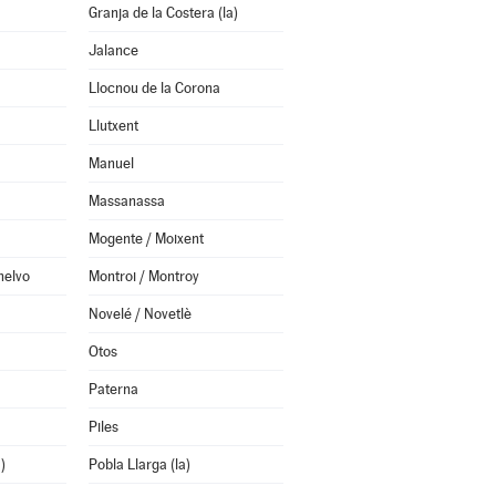
Granja de la Costera (la)
Jalance
Llocnou de la Corona
Llutxent
Manuel
Massanassa
Mogente / Moixent
helvo
Montroi / Montroy
Novelé / Novetlè
Otos
Paterna
Piles
)
Pobla Llarga (la)