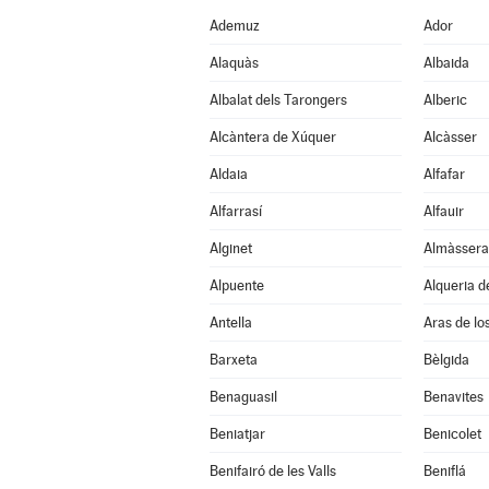
Ademuz
Ador
Alaquàs
Albaida
Albalat dels Tarongers
Alberic
Alcàntera de Xúquer
Alcàsser
Aldaia
Alfafar
Alfarrasí
Alfauir
Alginet
Almàssera
Alpuente
Alqueria de
Antella
Aras de lo
Barxeta
Bèlgida
Benaguasil
Benavites
Beniatjar
Benicolet
Benifairó de les Valls
Beniflá