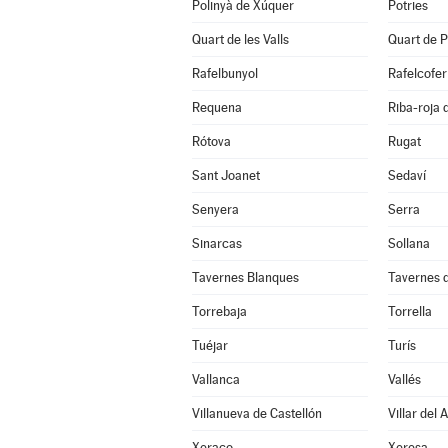
Polinyà de Xúquer
Potries
Quart de les Valls
Quart de P
Rafelbunyol
Rafelcofer
Requena
Riba-roja 
Rótova
Rugat
Sant Joanet
Sedaví
Senyera
Serra
Sinarcas
Sollana
Tavernes Blanques
Tavernes d
Torrebaja
Torrella
Tuéjar
Turís
Vallanca
Vallés
Villanueva de Castellón
Villar del 
Xeraco
Xeresa