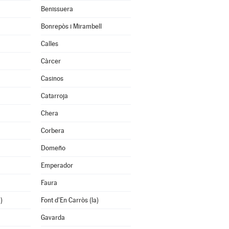
Benissuera
Bonrepòs i Mirambell
Calles
Càrcer
Casinos
Catarroja
Chera
Corbera
Domeño
Emperador
Faura
)
Font d'En Carròs (la)
Gavarda