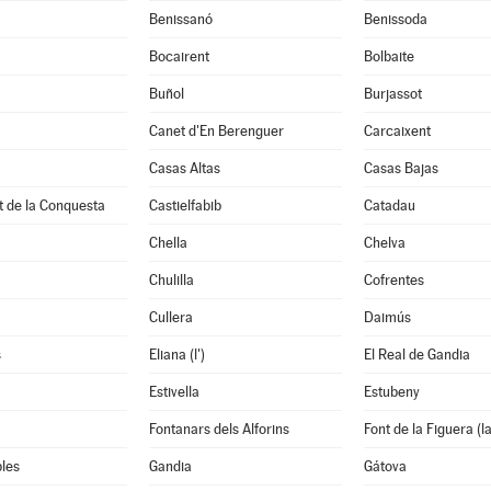
à
Benissanó
Benissoda
Bocairent
Bolbaite
Buñol
Burjassot
Canet d'En Berenguer
Carcaixent
Casas Altas
Casas Bajas
t de la Conquesta
Castielfabib
Catadau
Chella
Chelva
Chulilla
Cofrentes
Cullera
Daimús
s
Eliana (l')
El Real de Gandia
Estivella
Estubeny
Fontanars dels Alforins
Font de la Figuera (la
les
Gandia
Gátova