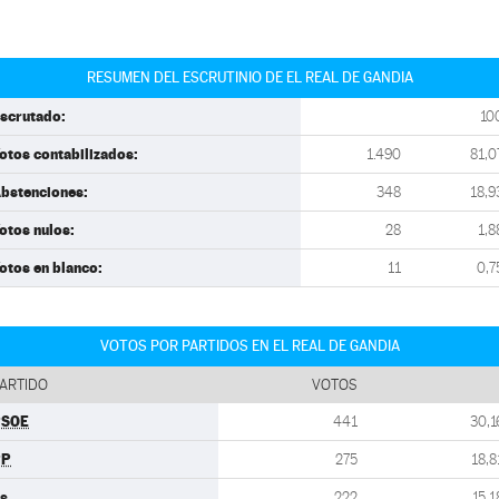
RESUMEN DEL ESCRUTINIO DE EL REAL DE GANDIA
scrutado:
10
otos contabilizados:
1.490
81,0
bstenciones:
348
18,9
otos nulos:
28
1,8
otos en blanco:
11
0,7
VOTOS POR PARTIDOS EN EL REAL DE GANDIA
ARTIDO
VOTOS
PSOE
441
30,1
PP
275
18,8
s
222
15,1