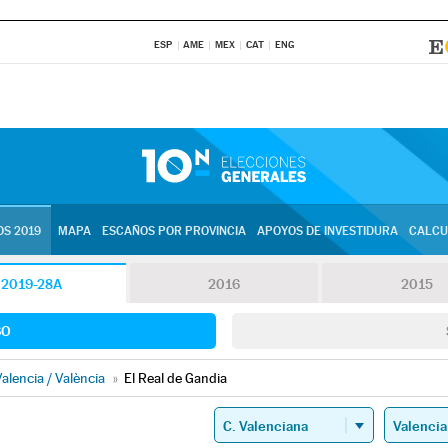
ESP
AME
MEX
CAT
ENG
S 2019
MAPA
ESCAÑOS POR PROVINCIA
APOYOS DE INVESTIDURA
CALCU
2019-28A
2016
2015
SO
alencia / València
»
El Real de Gandia