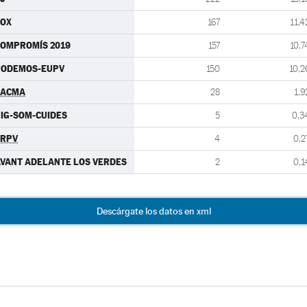
VOX
167
11,4
OMPROMÍS 2019
157
10,7
PODEMOS-EUPV
150
10,2
PACMA
28
1,9
IG-SOM-CUIDES
5
0,3
ERPV
4
0,2
VANT ADELANTE LOS VERDES
2
0,1
Descárgate los datos en xml