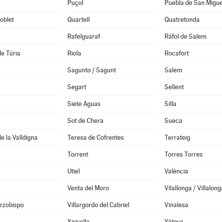
Puçol
Puebla de San Migue
oblet
Quartell
Quatretonda
Rafelguaraf
Ráfol de Salem
de Túria
Riola
Rocafort
Sagunto / Sagunt
Salem
Segart
Sellent
Siete Aguas
Silla
Sot de Chera
Sueca
e la Valldigna
Teresa de Cofrentes
Terrateig
Torrent
Torres Torres
Utiel
València
Venta del Moro
Vilallonga / Villalong
Arzobispo
Villargordo del Cabriel
Vinalesa
Xirivella
Yátova