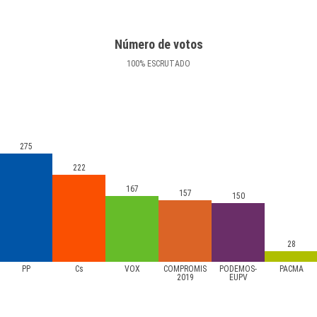
Número de votos
100
%
ESCRUTADO
275
222
167
157
150
28
PP
Cs
VOX
COMPROMÍS
PODEMOS-
PACMA
2019
EUPV