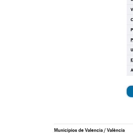
C
U
A
Municipios de Valencia / València