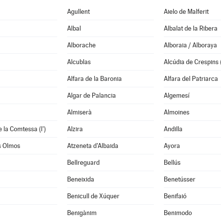
Agullent
Aielo de Malferit
Albal
Albalat de la Ribera
Alborache
Alboraia / Alboraya
Alcublas
Alcúdia de Crespins (
Alfara de la Baronia
Alfara del Patriarca
Algar de Palancia
Algemesí
Almiserà
Almoines
 la Comtessa (l')
Alzira
Andilla
s Olmos
Atzeneta d'Albaida
Ayora
Bellreguard
Bellús
Beneixida
Benetússer
Benicull de Xúquer
Benifaió
Benigànim
Benimodo