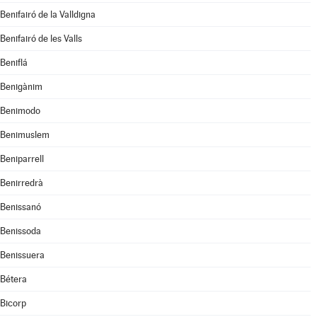
Benifairó de la Valldigna
Benifairó de les Valls
Beniflá
Benigànim
Benimodo
Benimuslem
Beniparrell
Benirredrà
Benissanó
Benissoda
Benissuera
Bétera
Bicorp