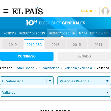
SUSCRÍBETE
10N | Eleccion
NOTICIAS
RESULTADOS 2023
RESULTADOS 2019
MAPA
ESCAÑOS POR 
2019
2019-28A
2016
2015
2011
CONGRESO
SENADO
Estás en:
Total España
»
C. Valenciana
»
Valencia / València
»
Vallanca