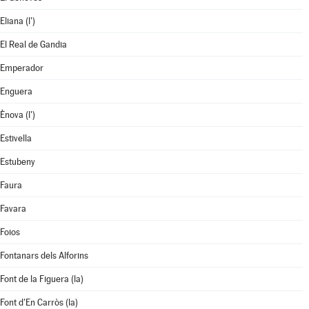
Eliana (l')
El Real de Gandia
Emperador
Enguera
Ènova (l')
Estivella
Estubeny
Faura
Favara
Foios
Fontanars dels Alforins
Font de la Figuera (la)
Font d'En Carròs (la)