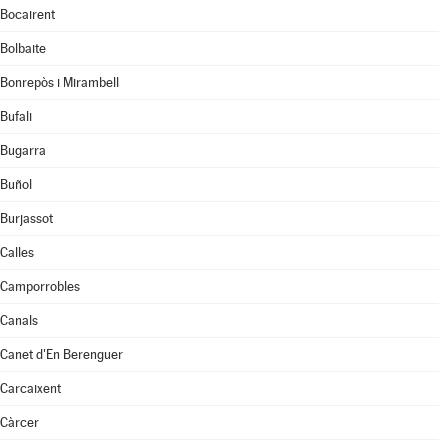
Bocairent
Bolbaite
Bonrepòs i Mirambell
Bufali
Bugarra
Buñol
Burjassot
Calles
Camporrobles
Canals
Canet d'En Berenguer
Carcaixent
Càrcer