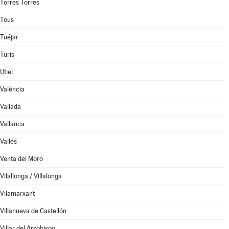
Torres Torres
Tous
Tuéjar
Turís
Utiel
València
Vallada
Vallanca
Vallés
Venta del Moro
Vilallonga / Villalonga
Vilamarxant
Villanueva de Castellón
Villar del Arzobispo