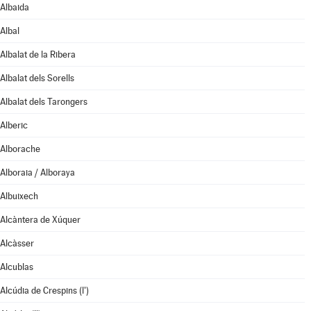
Albaida
Albal
Albalat de la Ribera
Albalat dels Sorells
Albalat dels Tarongers
Alberic
Alborache
Alboraia / Alboraya
Albuixech
Alcàntera de Xúquer
Alcàsser
Alcublas
Alcúdia de Crespins (l')