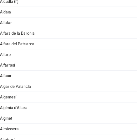
Alcúdia (l')
Aldaia
Alfafar
Alfara de la Baronia
Alfara del Patriarca
Alfarp
Alfarrasí
Alfauir
Algar de Palancia
Algemesí
Algímia d'Alfara
Alginet
Almàssera
Almiserà