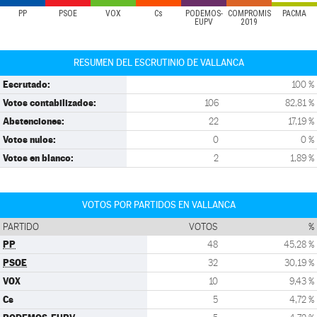
PP
PSOE
VOX
Cs
PODEMOS-
COMPROMÍS
PACMA
EUPV
2019
RESUMEN DEL ESCRUTINIO DE VALLANCA
Escrutado:
100 %
Votos contabilizados:
106
82,81 %
Abstenciones:
22
17,19 %
Votos nulos:
0
0 %
Votos en blanco:
2
1,89 %
VOTOS POR PARTIDOS EN VALLANCA
PARTIDO
VOTOS
%
PP
48
45,28 %
PSOE
32
30,19 %
VOX
10
9,43 %
Cs
5
4,72 %