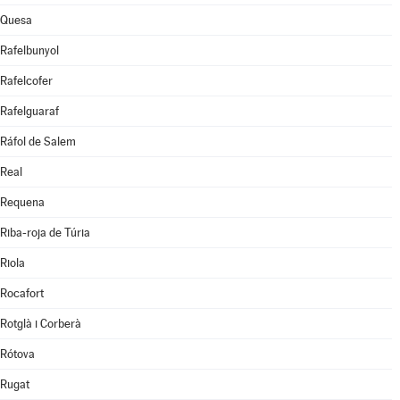
Quesa
Rafelbunyol
Rafelcofer
Rafelguaraf
Ráfol de Salem
Real
Requena
Riba-roja de Túria
Riola
Rocafort
Rotglà i Corberà
Rótova
Rugat