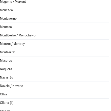
Mogente / Moixent
Moncada
Montaverner
Montesa
Montitxelvo / Montichelvo
Montroi / Montroy
Montserrat
Museros
Náquera
Navarrés
Novelé / Novetlè
Oliva
Olleria (l')