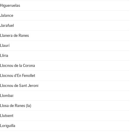
Higueruelas
Jalance
Jarafuel
Llanera de Ranes
Llaurí
Llíria
Llocnou de la Corona
Llocnou d'En Fenollet
Llocnou de Sant Jeroni
Llombai
Llosa de Ranes (la)
Llutxent
Loriguilla