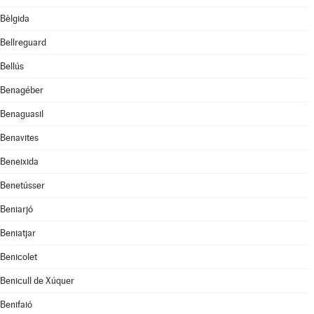
Bèlgida
Bellreguard
Bellús
Benagéber
Benaguasil
Benavites
Beneixida
Benetússer
Beniarjó
Beniatjar
Benicolet
Benicull de Xúquer
Benifaió