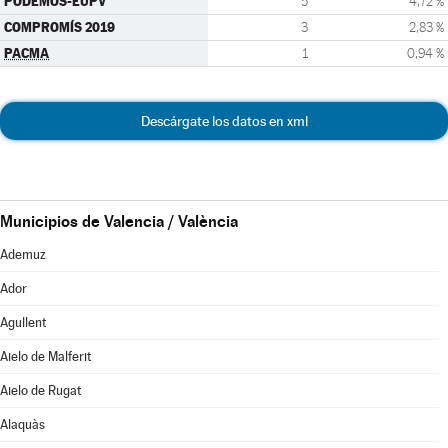
PODEMOS-EUPV
5
4,72 %
COMPROMÍS 2019
3
2,83 %
PACMA
1
0,94 %
Descárgate los datos en xml
Municipios de Valencia / València
Ademuz
Ador
Agullent
Aielo de Malferit
Aielo de Rugat
Alaquàs