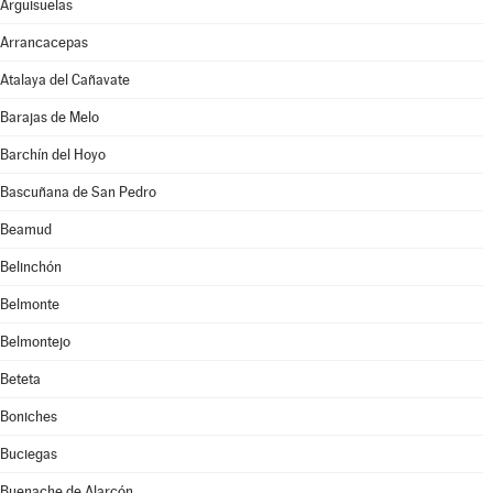
Arguisuelas
Arrancacepas
Atalaya del Cañavate
Barajas de Melo
Barchín del Hoyo
Bascuñana de San Pedro
Beamud
Belinchón
Belmonte
Belmontejo
Beteta
Boniches
Buciegas
Buenache de Alarcón