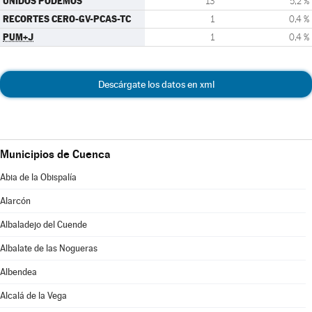
UNIDOS PODEMOS
13
5,2 %
RECORTES CERO-GV-PCAS-TC
1
0,4 %
PUM+J
1
0,4 %
Descárgate los datos en xml
Municipios de Cuenca
Abia de la Obispalía
Alarcón
Albaladejo del Cuende
Albalate de las Nogueras
Albendea
Alcalá de la Vega