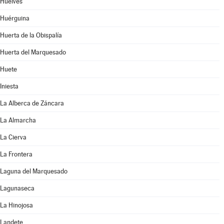
Huelves
Huérguina
Huerta de la Obispalía
Huerta del Marquesado
Huete
Iniesta
La Alberca de Záncara
La Almarcha
La Cierva
La Frontera
Laguna del Marquesado
Lagunaseca
La Hinojosa
Landete