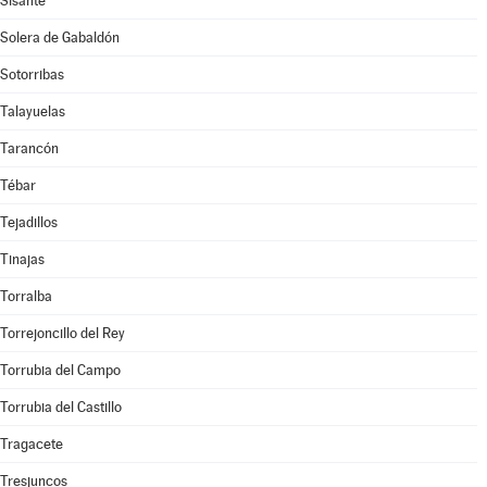
Sisante
Solera de Gabaldón
Sotorribas
Talayuelas
Tarancón
Tébar
Tejadillos
Tinajas
Torralba
Torrejoncillo del Rey
Torrubia del Campo
Torrubia del Castillo
Tragacete
Tresjuncos