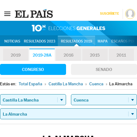
SUSCRÍBETE
10N | Eleccion
NOTICIAS
RESULTADOS 2023
RESULTADOS 2019
MAPA
ESCAÑOS POR 
2019
2019-28A
2016
2015
2011
CONGRESO
SENADO
Estás en:
Total España
»
Castilla La Mancha
»
Cuenca
»
La Almarcha