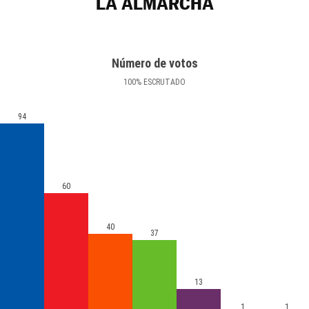
LA ALMARCHA
Número de votos
100
%
ESCRUTADO
94
60
40
37
13
1
1