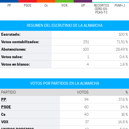
PP
PSOE
Cs
VOX
UP
RECORTES
PUM+J
CERO-GV-
PCAS-TC
RESUMEN DEL ESCRUTINIO DE LA ALMARCHA
Escrutado:
100 %
Votos contabilizados:
251
71,51 %
Abstenciones:
100
28,49 %
Votos nulos:
1
0,4 %
Votos en blanco:
4
1,6 %
VOTOS POR PARTIDOS EN LA ALMARCHA
PARTIDO
VOTOS
%
PP
94
37,6 %
PSOE
60
24 %
Cs
40
16 %
VOX
37
14,8 %