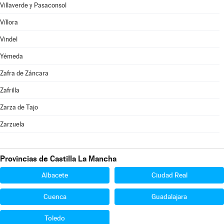
Villaverde y Pasaconsol
Víllora
Vindel
Yémeda
Zafra de Záncara
Zafrilla
Zarza de Tajo
Zarzuela
Provincias de Castilla La Mancha
Albacete
Ciudad Real
Cuenca
Guadalajara
Toledo