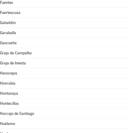
Fuentes
Fuertescusa
Gabaldón
Garaballa
Gascueña
Graja de Campalbo
Graja de Iniesta
Henarejos
Honrubia
Hontanaya
Hontecillas
Horcajo de Santiago
Huélamo