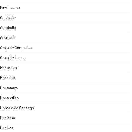
Fuertescusa
Gabaldón
Garaballa
Gascueña
Graja de Campalbo
Graja de Iniesta
Henarejos
Honrubia
Hontanaya
Hontecillas
Horcajo de Santiago
Huélamo
Huelves