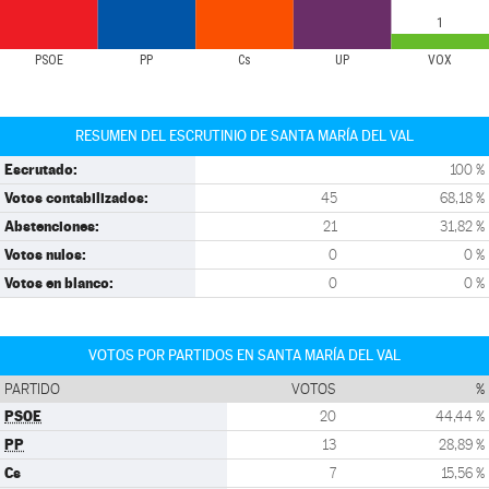
1
PSOE
PP
Cs
UP
VOX
RESUMEN DEL ESCRUTINIO DE SANTA MARÍA DEL VAL
Escrutado:
100 %
Votos contabilizados:
45
68,18 %
Abstenciones:
21
31,82 %
Votos nulos:
0
0 %
Votos en blanco:
0
0 %
VOTOS POR PARTIDOS EN SANTA MARÍA DEL VAL
PARTIDO
VOTOS
%
PSOE
20
44,44 %
PP
13
28,89 %
Cs
7
15,56 %