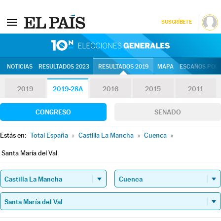
SUSCRÍBETE
10N | Eleccion
NOTICIAS
RESULTADOS 2023
RESULTADOS 2019
MAPA
ESCAÑOS POR 
2019
2019-28A
2016
2015
2011
CONGRESO
SENADO
Estás en:
Total España
»
Castilla La Mancha
»
Cuenca
»
Santa María del Val