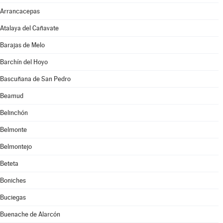
Arrancacepas
Atalaya del Cañavate
Barajas de Melo
Barchín del Hoyo
Bascuñana de San Pedro
Beamud
Belinchón
Belmonte
Belmontejo
Beteta
Boniches
Buciegas
Buenache de Alarcón