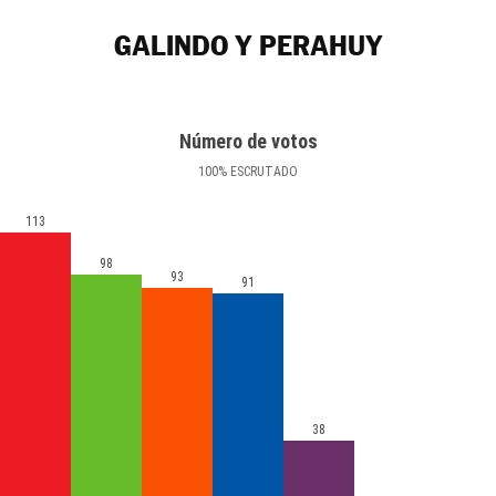
GALINDO Y PERAHUY
Número de votos
100
%
ESCRUTADO
113
98
93
91
38