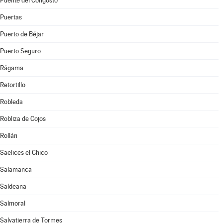
Puente del Congosto
Puertas
Puerto de Béjar
Puerto Seguro
Rágama
Retortillo
Robleda
Robliza de Cojos
Rollán
Saelices el Chico
Salamanca
Saldeana
Salmoral
Salvatierra de Tormes