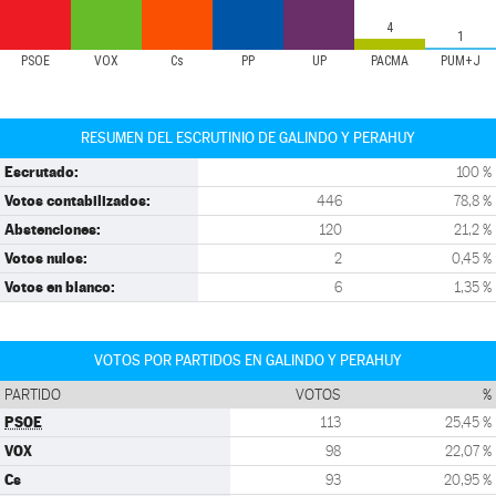
4
1
PSOE
VOX
Cs
PP
UP
PACMA
PUM+J
RESUMEN DEL ESCRUTINIO DE GALINDO Y PERAHUY
Escrutado:
100 %
Votos contabilizados:
446
78,8 %
Abstenciones:
120
21,2 %
Votos nulos:
2
0,45 %
Votos en blanco:
6
1,35 %
VOTOS POR PARTIDOS EN GALINDO Y PERAHUY
PARTIDO
VOTOS
%
PSOE
113
25,45 %
VOX
98
22,07 %
Cs
93
20,95 %