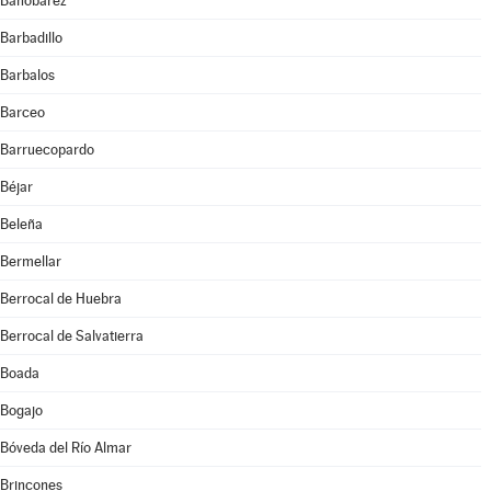
Bañobárez
Barbadillo
Barbalos
Barceo
Barruecopardo
Béjar
Beleña
Bermellar
Berrocal de Huebra
Berrocal de Salvatierra
Boada
Bogajo
Bóveda del Río Almar
Brincones