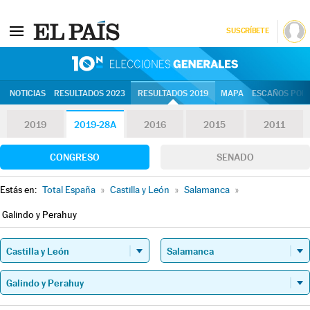
SUSCRÍBETE
10N | Eleccion
NOTICIAS
RESULTADOS 2023
RESULTADOS 2019
MAPA
ESCAÑOS POR 
2019
2019-28A
2016
2015
2011
CONGRESO
SENADO
Estás en:
Total España
»
Castilla y León
»
Salamanca
»
Galindo y Perahuy