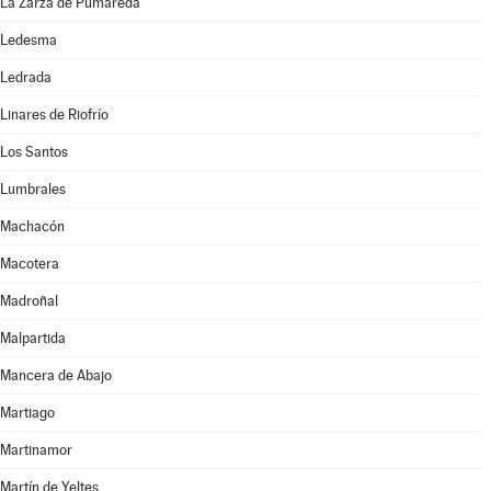
La Zarza de Pumareda
Ledesma
Ledrada
Linares de Riofrío
Los Santos
Lumbrales
Machacón
Macotera
Madroñal
Malpartida
Mancera de Abajo
Martiago
Martinamor
Martín de Yeltes