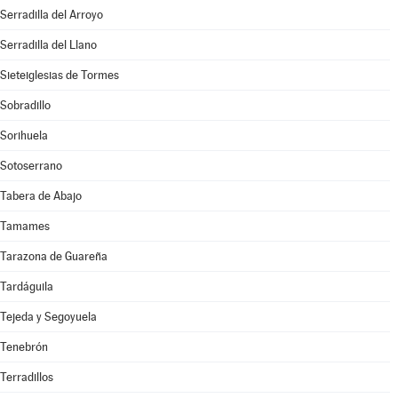
Serradilla del Arroyo
Serradilla del Llano
Sieteiglesias de Tormes
Sobradillo
Sorihuela
Sotoserrano
Tabera de Abajo
Tamames
Tarazona de Guareña
Tardáguila
Tejeda y Segoyuela
Tenebrón
Terradillos