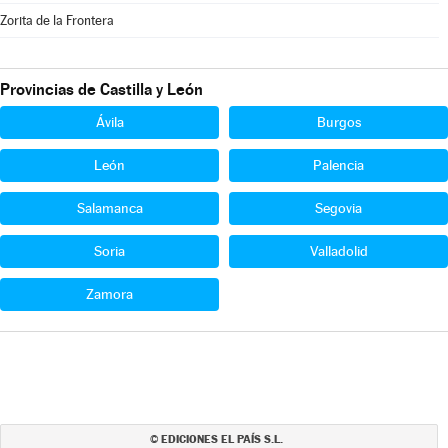
Zorita de la Frontera
Provincias de Castilla y León
Ávila
Burgos
León
Palencia
Salamanca
Segovia
Soria
Valladolid
Zamora
EDICIONES EL PAÍS S.L.
©