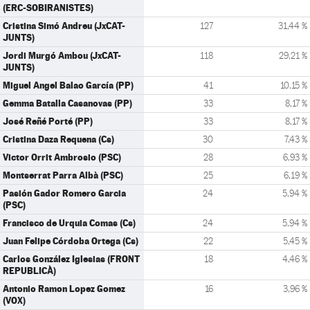
(ERC-SOBIRANISTES)
Cristina Simó Andreu (JxCAT-
127
31,44 %
JUNTS)
Jordi Murgó Ambou (JxCAT-
118
29,21 %
JUNTS)
Miguel Angel Balao García (PP)
41
10,15 %
Gemma Batalla Casanovas (PP)
33
8,17 %
José Reñé Porté (PP)
33
8,17 %
Cristina Daza Requena (Cs)
30
7,43 %
Victor Orrit Ambrosio (PSC)
28
6,93 %
Montserrat Parra Albà (PSC)
25
6,19 %
Pasión Gador Romero Garcia
24
5,94 %
(PSC)
Francisco de Urquia Comas (Cs)
24
5,94 %
Juan Felipe Córdoba Ortega (Cs)
22
5,45 %
Carlos González Iglesias (FRONT
18
4,46 %
REPUBLICÀ)
Antonio Ramon Lopez Gomez
16
3,96 %
(VOX)