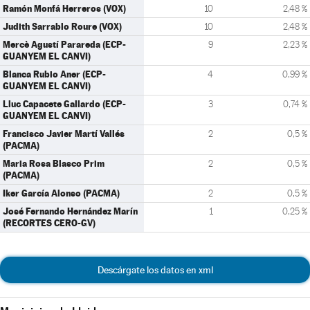
Ramón Monfá Herreros (VOX)
10
2,48 %
Judith Sarrablo Roure (VOX)
10
2,48 %
Mercè Agustí Parareda (ECP-
9
2,23 %
GUANYEM EL CANVI)
Blanca Rubio Aner (ECP-
4
0,99 %
GUANYEM EL CANVI)
Lluc Capacete Gallardo (ECP-
3
0,74 %
GUANYEM EL CANVI)
Francisco Javier Martí Vallés
2
0,5 %
(PACMA)
Maria Rosa Blasco Prim
2
0,5 %
(PACMA)
Iker García Alonso (PACMA)
2
0,5 %
José Fernando Hernández Marín
1
0,25 %
(RECORTES CERO-GV)
Descárgate los datos en xml