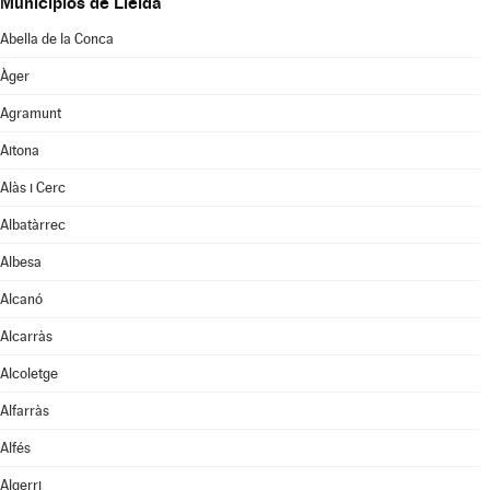
Municipios de Lleida
Abella de la Conca
Àger
Agramunt
Aitona
Alàs i Cerc
Albatàrrec
Albesa
Alcanó
Alcarràs
Alcoletge
Alfarràs
Alfés
Algerri