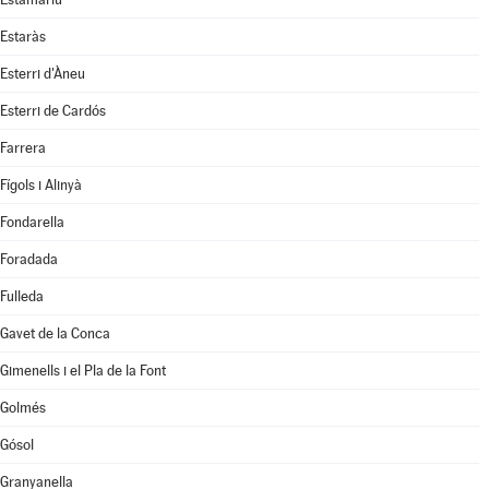
Estaràs
Esterri d'Àneu
Esterri de Cardós
Farrera
Fígols i Alinyà
Fondarella
Foradada
Fulleda
Gavet de la Conca
Gimenells i el Pla de la Font
Golmés
Gósol
Granyanella