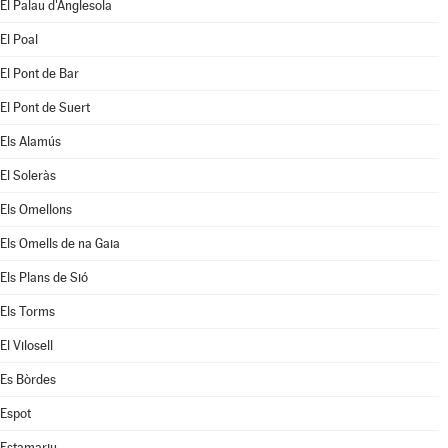
El Palau d'Anglesola
El Poal
El Pont de Bar
El Pont de Suert
Els Alamús
El Soleràs
Els Omellons
Els Omells de na Gaia
Els Plans de Sió
Els Torms
El Vilosell
Es Bòrdes
Espot
Estamariu