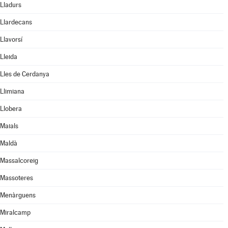
Lladurs
Llardecans
Llavorsí
Lleida
Lles de Cerdanya
Llimiana
Llobera
Maials
Maldà
Massalcoreig
Massoteres
Menàrguens
Miralcamp