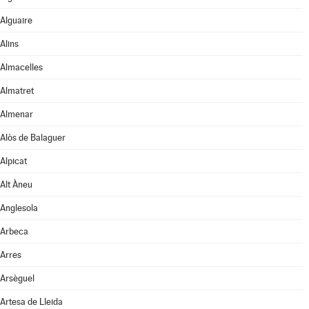
Alguaire
Alins
Almacelles
Almatret
Almenar
Alòs de Balaguer
Alpicat
Alt Àneu
Anglesola
Arbeca
Arres
Arsèguel
Artesa de Lleida