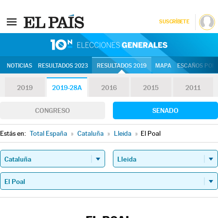
SUSCRÍBETE
10N | Eleccion
NOTICIAS
RESULTADOS 2023
RESULTADOS 2019
MAPA
ESCAÑOS POR 
2019
2019-28A
2016
2015
2011
CONGRESO
SENADO
Estás en:
Total España
»
Cataluña
»
Lleida
»
El Poal