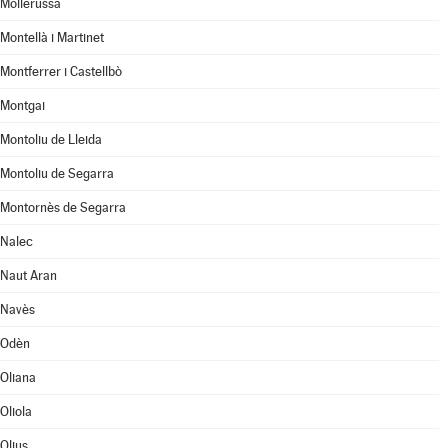
Mollerussa
Montellà i Martinet
Montferrer i Castellbò
Montgai
Montoliu de Lleida
Montoliu de Segarra
Montornès de Segarra
Nalec
Naut Aran
Navès
Odèn
Oliana
Oliola
Olius