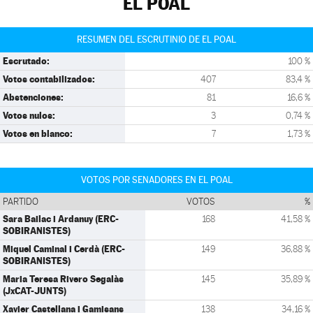
EL POAL
RESUMEN DEL ESCRUTINIO DE EL POAL
Escrutado:
100 %
Votos contabilizados:
407
83,4 %
Abstenciones:
81
16,6 %
Votos nulos:
3
0,74 %
Votos en blanco:
7
1,73 %
VOTOS POR SENADORES EN EL POAL
PARTIDO
VOTOS
%
Sara Bailac i Ardanuy (ERC-
168
41,58 %
SOBIRANISTES)
Miquel Caminal i Cerdà (ERC-
149
36,88 %
SOBIRANISTES)
Maria Teresa Rivero Segalàs
145
35,89 %
(JxCAT-JUNTS)
Xavier Castellana i Gamisans
138
34,16 %