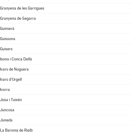
Granyena de les Garrigues
Granyena de Segarra
Guimerà
Guissona
Guixers
Isona i Conca Dellà
Ivars de Noguera
Ivars d'Urgell
Ivorra
Josa i Tuixén
Juncosa
Juneda
La Baronia de Rialb