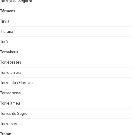
Tarroja de Segarra
Térmens
Tírvia
Tiurana
Torà
Tornabous
Torrebesses
Torrefarrera
Torrefeta i Florejacs
Torregrossa
Torrelameu
Torres de Segre
Torre-serona
Tremp