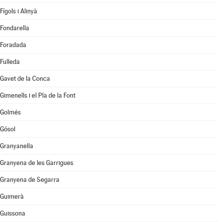
Fígols i Alinyà
Fondarella
Foradada
Fulleda
Gavet de la Conca
Gimenells i el Pla de la Font
Golmés
Gósol
Granyanella
Granyena de les Garrigues
Granyena de Segarra
Guimerà
Guissona