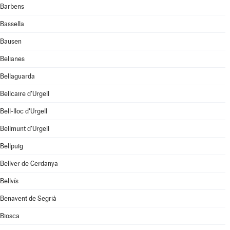
Barbens
Bassella
Bausen
Belianes
Bellaguarda
Bellcaire d'Urgell
Bell-lloc d'Urgell
Bellmunt d'Urgell
Bellpuig
Bellver de Cerdanya
Bellvís
Benavent de Segrià
Biosca