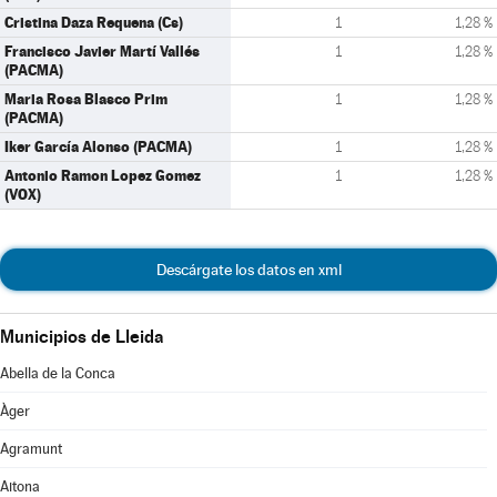
Cristina Daza Requena (Cs)
1
1,28 %
Francisco Javier Martí Vallés
1
1,28 %
(PACMA)
Maria Rosa Blasco Prim
1
1,28 %
(PACMA)
Iker García Alonso (PACMA)
1
1,28 %
Antonio Ramon Lopez Gomez
1
1,28 %
(VOX)
Descárgate los datos en xml
Municipios de Lleida
Abella de la Conca
Àger
Agramunt
Aitona