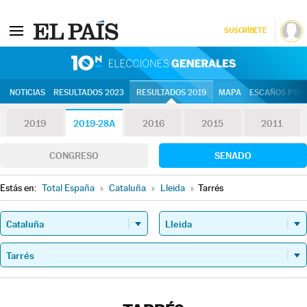
SUSCRÍBETE
10N | Eleccion
NOTICIAS
RESULTADOS 2023
RESULTADOS 2019
MAPA
ESCAÑOS POR 
2019
2019-28A
2016
2015
2011
CONGRESO
SENADO
Estás en:
Total España
»
Cataluña
»
Lleida
»
Tarrés