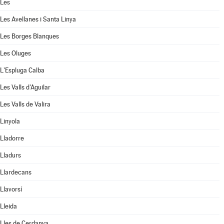
Les
Les Avellanes i Santa Linya
Les Borges Blanques
Les Oluges
L'Espluga Calba
Les Valls d'Aguilar
Les Valls de Valira
Linyola
Lladorre
Lladurs
Llardecans
Llavorsí
Lleida
Lles de Cerdanya