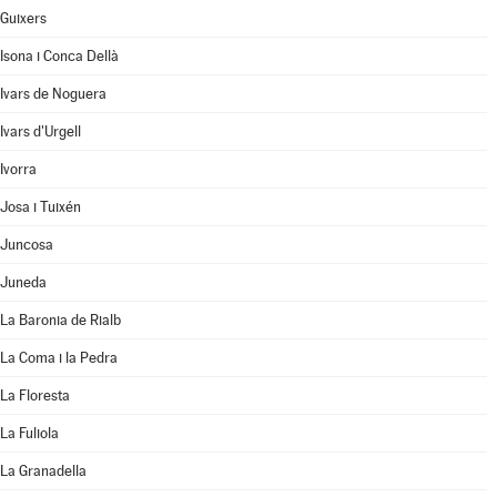
Guixers
Isona i Conca Dellà
Ivars de Noguera
Ivars d'Urgell
Ivorra
Josa i Tuixén
Juncosa
Juneda
La Baronia de Rialb
La Coma i la Pedra
La Floresta
La Fuliola
La Granadella