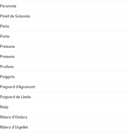
Peramola
Pinell de Solsonès
Pinós
Ponts
Preixana
Preixens
Prullans
Puiggròs
Puigverd d'Agramunt
Puigverd de Lleida
Rialp
Ribera d'Ondara
Ribera d'Urgellet