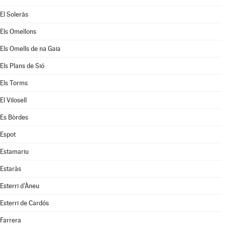
El Soleràs
Els Omellons
Els Omells de na Gaia
Els Plans de Sió
Els Torms
El Vilosell
Es Bòrdes
Espot
Estamariu
Estaràs
Esterri d'Àneu
Esterri de Cardós
Farrera