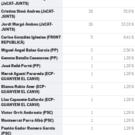
(JxCAT-JUNTS)
Cristina Simó Andreu (JxCAT-
28
35,9 %
JUNTS)
Jordi Murgó Ambou (JxCAT-
26
33,33 %
JUNTS)
Carlos González Iglesias (FRONT
5
6,41 %
REPUBLICÀ)
Miguel Angel Balao García (PP)
2
2,56 %
Gemma Batalla Casanovas (PP)
1
1,28 %
José Reñé Porté (PP)
1
1,28 %
Mercè Agustí Parareda (ECP-
1
1,28 %
GUANYEM EL CANVI)
Blanca Rubio Aner (ECP-
1
1,28 %
GUANYEM EL CANVI)
Lluc Capacete Gallardo (ECP-
1
1,28 %
GUANYEM EL CANVI)
Victor Orrit Ambrosio (PSC)
1
1,28 %
Montserrat Parra Albà (PSC)
1
1,28 %
Pasión Gador Romero Garcia
1
1,28 %
(PSC)