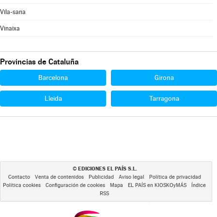
Vila-sana
Vinaixa
Provincias de Cataluña
Barcelona
Girona
Lleida
Tarragona
EDICIONES EL PAÍS S.L.
©
Contacto
Venta de contenidos
Publicidad
Aviso legal
Política de privacidad
Política cookies
Configuración de cookies
Mapa
EL PAÍS en KIOSKOyMÁS
Índice
RSS