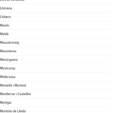
Llimiana
Llobera
Maials
Maldà
Massalcoreig
Massoteres
Menàrguens
Miralcamp
Mollerussa
Montellà i Martinet
Montferrer i Castellbò
Montgai
Montoliu de Lleida