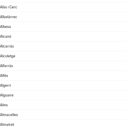
Alàs i Cerc
Albatàrrec
Albesa
Alcanó
Alcarràs
Alcoletge
Alfarràs
Alfés
Algerri
Alguaire
Alins
Almacelles
Almatret