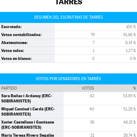
TARRÉS
RESUMEN DEL ESCRUTINIO DE TARRÉS
Escrutado:
100 %
Votos contabilizados:
79
91,86 %
Abstenciones:
7
8,14 %
Votos nulos:
1
1,27 %
Votos en blanco:
0
0 %
VOTOS POR SENADORES EN TARRÉS
PARTIDO
VOTOS
%
Sara Bailac i Ardanuy (ERC-
42
53,85 %
SOBIRANISTES)
Miquel Caminal i Cerdà (ERC-
40
51,28 %
SOBIRANISTES)
Xavier Castellana i Gamisans
36
46,15 %
(ERC-SOBIRANISTES)
Maria Teresa Rivero Segalàs
31
39,74 %