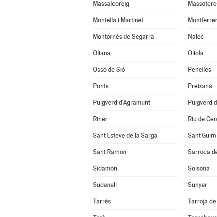
Massalcoreig
Massotere
Montellà i Martinet
Montferrer
Montornès de Segarra
Nalec
Oliana
Oliola
Ossó de Sió
Penelles
Ponts
Preixana
Puigverd d'Agramunt
Puigverd d
Riner
Riu de Ce
Sant Esteve de la Sarga
Sant Guim 
Sant Ramon
Sarroca de
Sidamon
Solsona
Sudanell
Sunyer
Tarrés
Tarroja de