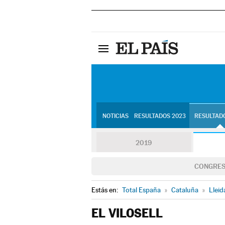
NOTICIAS
RESULTADOS 2023
RESULTADO
2019
CONGRE
Estás en:
Total España
»
Cataluña
»
Lleid
EL VILOSELL