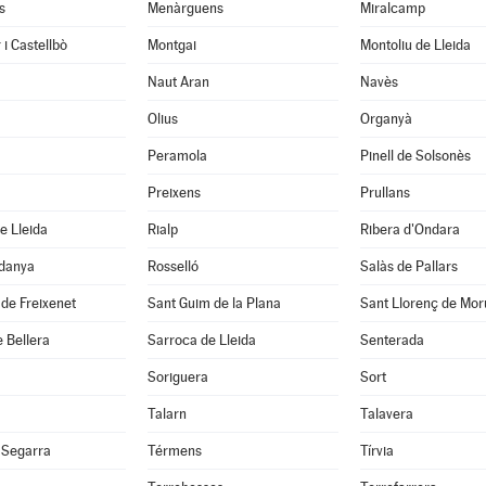
s
Menàrguens
Miralcamp
 i Castellbò
Montgai
Montoliu de Lleida
Naut Aran
Navès
Olius
Organyà
Peramola
Pinell de Solsonès
Preixens
Prullans
e Lleida
Rialp
Ribera d'Ondara
rdanya
Rosselló
Salàs de Pallars
de Freixenet
Sant Guim de la Plana
Sant Llorenç de Mor
 Bellera
Sarroca de Lleida
Senterada
Soriguera
Sort
Talarn
Talavera
 Segarra
Térmens
Tírvia