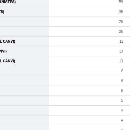
RANISTES)
59
TS)
35
28
26
L CANVI)
11
NVI)
10
L CANVI)
10
6
6
6
5
4
4