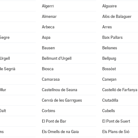
Algerri
Alguaire
Almenar
Alòs de Balaguer
Arbeca
Arres
 Segre
Aspa
Baix Pallars
Bausen
Belianes
'Urgell
Bellmunt d'Urgell
Bellpuig
de Segrià
Biosca
Bossòst
Camarasa
Canejan
 Mur
Castellnou de Seana
Castelló de Farfanya
Cervià de les Garrigues
Ciutadilla
Dalt
Corbins
Cubells
El Pont de Bar
El Pont de Suert
ns
Els Omells de na Gaia
Els Plans de Sió