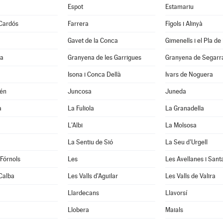
Espot
Estamariu
 Cardós
Farrera
Fígols i Alinyà
Gavet de la Conca
Gimenells i el Pla de 
la
Granyena de les Garrigues
Granyena de Segarr
Isona i Conca Dellà
Ivars de Noguera
xén
Juncosa
Juneda
a
La Fuliola
La Granadella
L'Albi
La Molsosa
a
La Sentiu de Sió
La Seu d'Urgell
 Fórnols
Les
Les Avellanes i Sant
Calba
Les Valls d'Aguilar
Les Valls de Valira
Llardecans
Llavorsí
Llobera
Maials