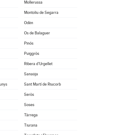
Mollerussa
Montoliu de Segarra
Odèn
Os de Balaguer
Pinós
Puiggròs
Ribera d'Urgellet
Sanaüja
unys
Sant Martí de Riucorb
Seròs
Soses
Tàrrega
Tiurana