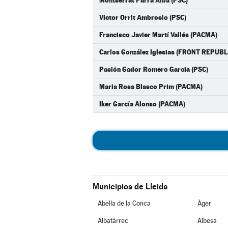
Montserrat Parra Albà (PSC)
Victor Orrit Ambrosio (PSC)
Francisco Javier Martí Vallés (PACMA)
Carlos González Iglesias (FRONT REPUBL
Pasión Gador Romero Garcia (PSC)
Maria Rosa Blasco Prim (PACMA)
Iker García Alonso (PACMA)
Municipios de Lleida
Abella de la Conca
Àger
Albatàrrec
Albesa