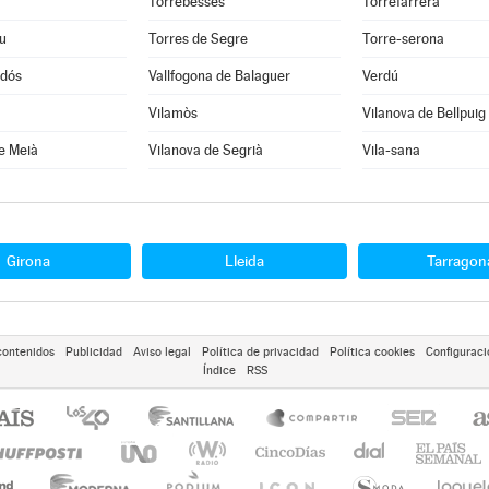
Torrebesses
Torrefarrera
u
Torres de Segre
Torre-serona
rdós
Vallfogona de Balaguer
Verdú
Vilamòs
Vilanova de Bellpuig
e Meià
Vilanova de Segrià
Vila-sana
Girona
Lleida
Tarragon
contenidos
Publicidad
Aviso legal
Política de privacidad
Política cookies
Configuraci
Índice
RSS