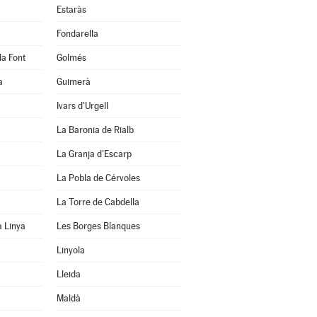
Estaràs
Fondarella
la Font
Golmés
a
Guimerà
Ivars d'Urgell
La Baronia de Rialb
La Granja d'Escarp
La Pobla de Cérvoles
La Torre de Cabdella
a Linya
Les Borges Blanques
Linyola
Lleida
Maldà