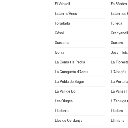
El Vilosell
Es Bòrdes
Esterri d'Àneu
Esterri de
Foradada
Fulleda
Gósol
Granyanel
Guissona
Guixers
Ivorra
Josa i Tui
La Coma i la Pedra
La Florest
La Guingueta d'Àneu
L'Albagés
La Pobla de Segur
La Portell
La Vall de Boí
La Vansa i
Les Oluges
L'Espluga 
Lladorre
Lladurs
Lles de Cerdanya
Llimiana