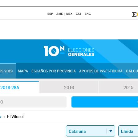
ESP
AME
MEX
CAT
ENG
S 2019
MAPA
ESCAÑOS POR PROVINCIA
APOYOS DE INVESTIDURA
CALCU
2019-28A
2016
2015
SO
a
»
El Vilosell