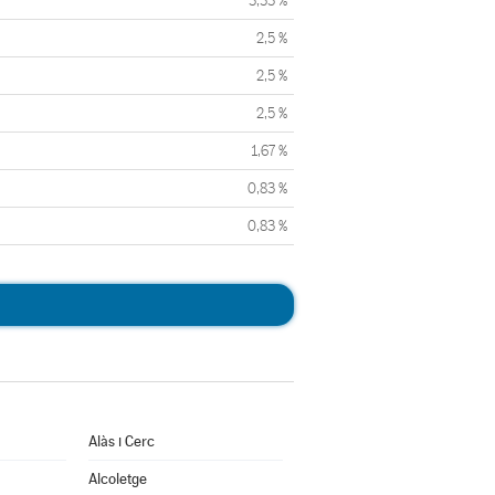
3,33 %
2,5 %
2,5 %
2,5 %
1,67 %
0,83 %
0,83 %
Alàs i Cerc
Alcoletge