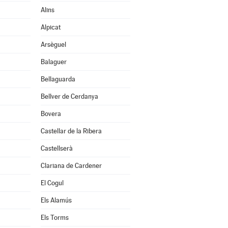
Alins
Alpicat
Arsèguel
Balaguer
Bellaguarda
Bellver de Cerdanya
Bovera
Castellar de la Ribera
Castellserà
Clariana de Cardener
El Cogul
Els Alamús
Els Torms