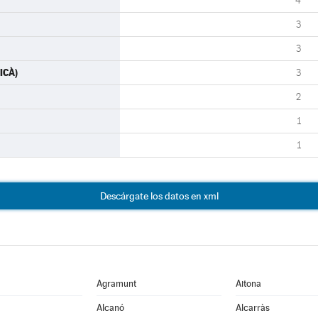
4
3
3
ICÀ)
3
2
1
1
Descárgate los datos en xml
Agramunt
Aitona
Alcanó
Alcarràs