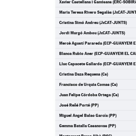
Xavier Castellana i Gamisans (ERC-SOBI
Maria Teresa Rivero Segalàs (JxCAT-JUN
Cristina Simó Andreu (JxCAT-JUNTS)
Jordi Murgó Ambou (JxCAT-JUNTS)
Mercè Agustí Parareda (ECP-GUANYEM E
Blanca Rubio Aner (ECP-GUANYEM EL CA
Lluc Capacete Gallardo (ECP-GUANYEM E
Cristina Daza Requena (Cs)
Francisco de Urquia Comas (Cs)
Juan Felipe Córdoba Ortega (Cs)
José Reñé Porté (PP)
Miguel Angel Balao García (PP)
Gemma Batalla Casanovas (PP)