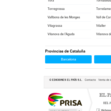
Torà
Tornabous
Torregrossa
Torrelame
Vallbona de les Monges
Vall de Ca
Vilagrassa
Vilaller
Vilanova de l'Aguda
Vilanova d
Provincias de Cataluña
Barcelona
EDICIONES EL PAÍS S.L.
©
Contacto
Venta de 