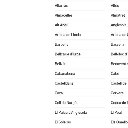
Alfarràs
Alfés
Almacelles
Almatret
Alt Àneu
Anglesola
Artesa de Lleida
Artesa de
Barbens
Bassella
Bellcaire d'Urgell
Bell-lloc d
Bellvís
Benavent 
Cabanabona
Cabó
Castelldans
Castell de
Cava
Cervera
Coll de Nargó
Conca de 
El Palau d'Anglesola
El Poal
El Soleràs
Els Omello