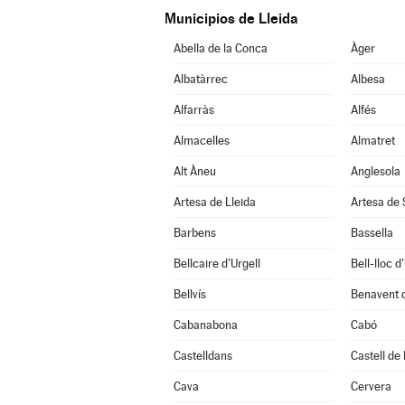
Municipios de Lleida
Abella de la Conca
Àger
Albatàrrec
Albesa
Alfarràs
Alfés
Almacelles
Almatret
Alt Àneu
Anglesola
Artesa de Lleida
Artesa de
Barbens
Bassella
Bellcaire d'Urgell
Bell-lloc d
Bellvís
Benavent 
Cabanabona
Cabó
Castelldans
Castell de
Cava
Cervera