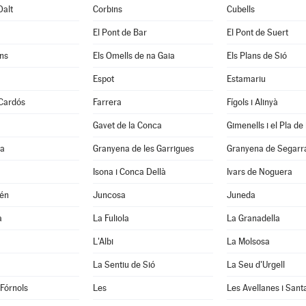
Dalt
Corbins
Cubells
El Pont de Bar
El Pont de Suert
ns
Els Omells de na Gaia
Els Plans de Sió
Espot
Estamariu
 Cardós
Farrera
Fígols i Alinyà
Gavet de la Conca
Gimenells i el Pla de 
la
Granyena de les Garrigues
Granyena de Segarr
Isona i Conca Dellà
Ivars de Noguera
xén
Juncosa
Juneda
a
La Fuliola
La Granadella
L'Albi
La Molsosa
a
La Sentiu de Sió
La Seu d'Urgell
 Fórnols
Les
Les Avellanes i Sant