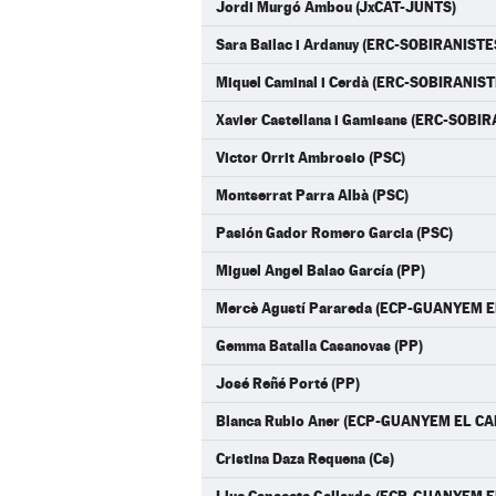
Jordi Murgó Ambou (JxCAT-JUNTS)
Sara Bailac i Ardanuy (ERC-SOBIRANISTE
Miquel Caminal i Cerdà (ERC-SOBIRANIST
Xavier Castellana i Gamisans (ERC-SOBI
Victor Orrit Ambrosio (PSC)
Montserrat Parra Albà (PSC)
Pasión Gador Romero Garcia (PSC)
Miguel Angel Balao García (PP)
Mercè Agustí Parareda (ECP-GUANYEM E
Gemma Batalla Casanovas (PP)
José Reñé Porté (PP)
Blanca Rubio Aner (ECP-GUANYEM EL CA
Cristina Daza Requena (Cs)