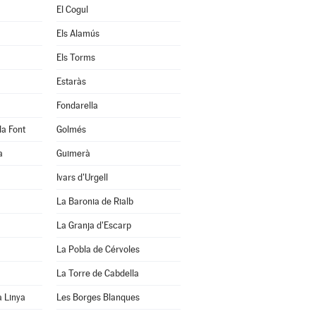
El Cogul
Els Alamús
Els Torms
Estaràs
Fondarella
la Font
Golmés
a
Guimerà
Ivars d'Urgell
La Baronia de Rialb
La Granja d'Escarp
La Pobla de Cérvoles
La Torre de Cabdella
a Linya
Les Borges Blanques