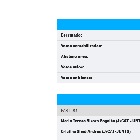
Escrutado:
Votos contabilizados:
Abstenciones:
Votos nulos:
Votos en blanco:
PARTIDO
Maria Teresa Rivero Segalàs (JxCAT-JUN
Cristina Simó Andreu (JxCAT-JUNTS)