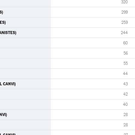
320
S)
299
ES)
259
RANISTES)
244
60
56
55
44
L CANVI)
43
42
40
NVI)
28
28