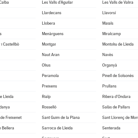
Calba
Les Valls d'Aguilar
Les Valls de Valira
Llardecans
Llavorsí
Llobera
Maials
s
Menàrguens
Miralcamp
 i Castellbò
Montgai
Montoliu de Lleida
Naut Aran
Navès
Olius
Organyà
Peramola
Pinell de Solsonès
Preixens
Prullans
e Lleida
Rialp
Ribera d'Ondara
rdanya
Rosselló
Salàs de Pallars
de Freixenet
Sant Guim de la Plana
Sant Llorenç de Mor
 Bellera
Sarroca de Lleida
Senterada