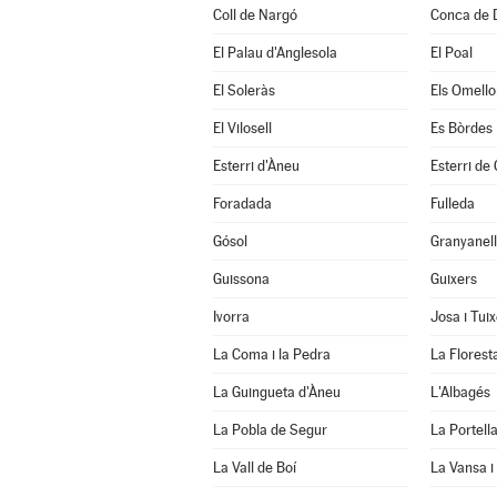
Coll de Nargó
Conca de 
El Palau d'Anglesola
El Poal
El Soleràs
Els Omello
El Vilosell
Es Bòrdes
Esterri d'Àneu
Esterri de
Foradada
Fulleda
Gósol
Granyanel
Guissona
Guixers
Ivorra
Josa i Tui
La Coma i la Pedra
La Florest
La Guingueta d'Àneu
L'Albagés
La Pobla de Segur
La Portell
La Vall de Boí
La Vansa i