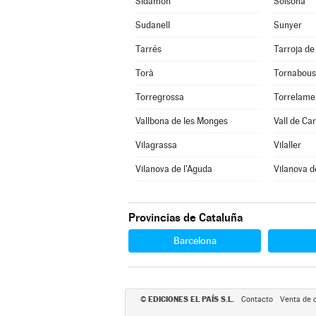
Sidamon
Solsona
Sudanell
Sunyer
Tarrés
Tarroja de
Torà
Tornabous
Torregrossa
Torrelame
Vallbona de les Monges
Vall de Ca
Vilagrassa
Vilaller
Vilanova de l'Aguda
Vilanova d
Provincias de Cataluña
Barcelona
EDICIONES EL PAÍS S.L.
©
Contacto
Venta de 