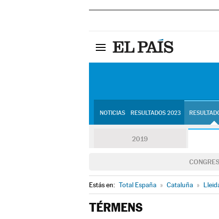
NOTICIAS
RESULTADOS 2023
RESULTADO
2019
CONGRE
Estás en:
Total España
»
Cataluña
»
Lleid
TÉRMENS