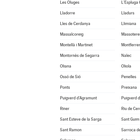
Les Oluges
L'Espluga 
Lladorre
Lladurs
Lles de Cerdanya
Llimiana
Massalcoreig
Massotere
Montellà i Martinet
Montferrer
Montornès de Segarra
Nalec
Oliana
Oliola
Ossó de Sió
Penelles
Ponts
Preixana
Puigverd d'Agramunt
Puigverd d
Riner
Riu de Ce
Sant Esteve de la Sarga
Sant Guim 
Sant Ramon
Sarroca de