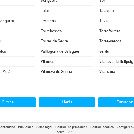
Soriguera
Sort
Talarn
Talavera
 Segarra
Térmens
Tírvia
Torrebesses
Torrefarrera
u
Torres de Segre
Torre-serona
rdós
Vallfogona de Balaguer
Verdú
Vilamòs
Vilanova de Bellpuig
e Meià
Vilanova de Segrià
Vila-sana
Girona
Lleida
Tarragon
contenidos
Publicidad
Aviso legal
Política de privacidad
Política cookies
Configuraci
Índice
RSS