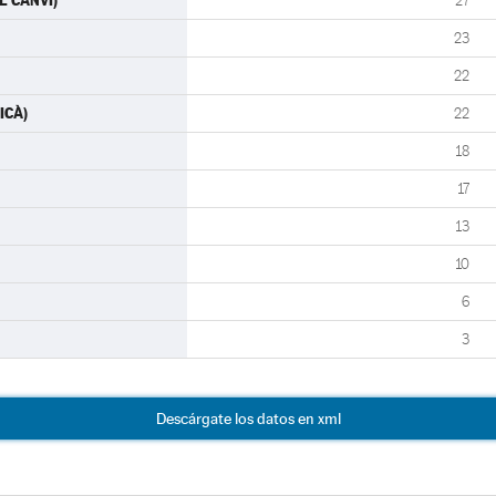
L CANVI)
27
23
22
ICÀ)
22
18
17
13
10
6
3
Descárgate los datos en xml