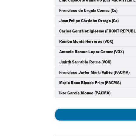
Lluc Capacete Gallardo (ECP-GUANYEM E
Francisco de Urquia Comas (Cs)
Juan Felipe Córdoba Ortega (Cs)
Carlos González Iglesias (FRONT REPUBL
Ramón Monfá Herreros (VOX)
Antonio Ramon Lopez Gomez (VOX)
Judith Sarrablo Roure (VOX)
Francisco Javier Martí Vallés (PACMA)
Maria Rosa Blasco Prim (PACMA)
Iker García Alonso (PACMA)