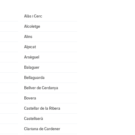
Alàs i Cerc
Alcoletge
Alins
Alpicat
Arsèguel
Balaguer
Bellaguarda
Bellver de Cerdanya
Bovera
Castellar de la Ribera
Castellserà
Clariana de Cardener