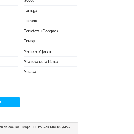
Soses
Tàrrega
Tiurana
Torrefeta i Florejacs
Tremp
Vielha e Mijaran
Vilanova de la Barca
Vinaixa
a
ón de cookies
Mapa
EL PAÍS en KIOSKOyMÁS