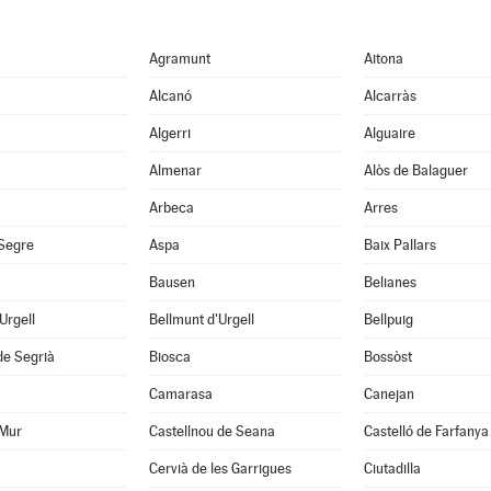
Agramunt
Aitona
Alcanó
Alcarràs
Algerri
Alguaire
Almenar
Alòs de Balaguer
Arbeca
Arres
 Segre
Aspa
Baix Pallars
Bausen
Belianes
'Urgell
Bellmunt d'Urgell
Bellpuig
de Segrià
Biosca
Bossòst
Camarasa
Canejan
 Mur
Castellnou de Seana
Castelló de Farfanya
Cervià de les Garrigues
Ciutadilla