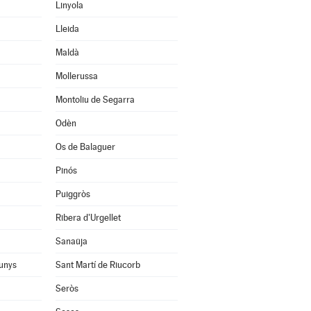
Linyola
Lleida
Maldà
Mollerussa
Montoliu de Segarra
Odèn
Os de Balaguer
Pinós
Puiggròs
Ribera d'Urgellet
Sanaüja
unys
Sant Martí de Riucorb
Seròs