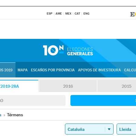
ESP
AME
MEX
CAT
ENG
S 2019
MAPA
ESCAÑOS POR PROVINCIA
APOYOS DE INVESTIDURA
CALCU
2019-28A
2016
2015
SO
a
»
Térmens