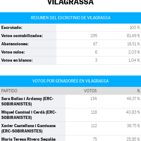
VILAGRASSA
RESUMEN DEL ESCRUTINIO DE VILAGRASSA
Escrutado:
100 %
Votos contabilizados:
295
81,49 %
Abstenciones:
67
18,51 %
Votos nulos:
6
2,03 %
Votos en blanco:
3
1,04 %
VOTOS POR SENADORES EN VILAGRASSA
PARTIDO
VOTOS
%
Sara Bailac i Ardanuy (ERC-
134
46,37 %
SOBIRANISTES)
Miquel Caminal i Cerdà (ERC-
118
40,83 %
SOBIRANISTES)
Xavier Castellana i Gamisans
112
38,75 %
(ERC-SOBIRANISTES)
Maria Teresa Rivero Segalàs
75
25,95 %