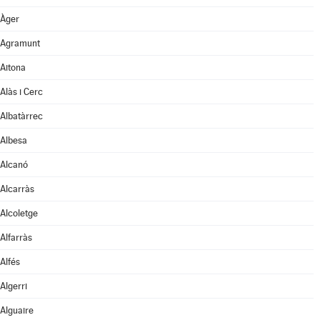
Àger
Agramunt
Aitona
Alàs i Cerc
Albatàrrec
Albesa
Alcanó
Alcarràs
Alcoletge
Alfarràs
Alfés
Algerri
Alguaire