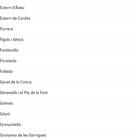
Esterri d'Àneu
Esterri de Cardós
Farrera
Fígols i Alinyà
Fondarella
Foradada
Fulleda
Gavet de la Conca
Gimenells i el Pla de la Font
Golmés
Gósol
Granyanella
Granyena de les Garrigues