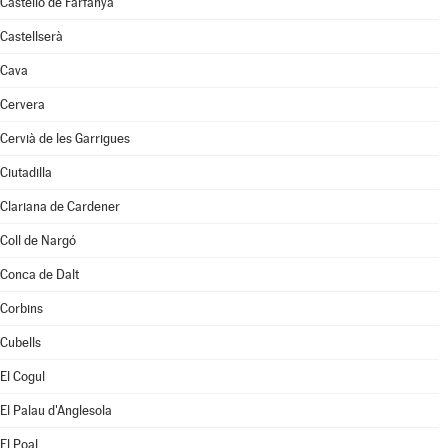
Castelló de Farfanya
Castellserà
Cava
Cervera
Cervià de les Garrigues
Ciutadilla
Clariana de Cardener
Coll de Nargó
Conca de Dalt
Corbins
Cubells
El Cogul
El Palau d'Anglesola
El Poal