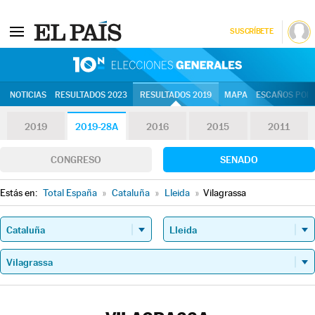
SUSCRÍBETE
10N | Eleccion
NOTICIAS
RESULTADOS 2023
RESULTADOS 2019
MAPA
ESCAÑOS POR 
2019
2019-28A
2016
2015
2011
CONGRESO
SENADO
Estás en:
Total España
»
Cataluña
»
Lleida
»
Vilagrassa