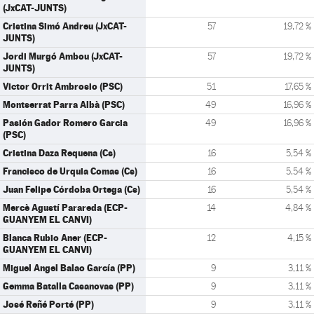
(JxCAT-JUNTS)
Cristina Simó Andreu (JxCAT-
57
19,72 %
JUNTS)
Jordi Murgó Ambou (JxCAT-
57
19,72 %
JUNTS)
Victor Orrit Ambrosio (PSC)
51
17,65 %
Montserrat Parra Albà (PSC)
49
16,96 %
Pasión Gador Romero Garcia
49
16,96 %
(PSC)
Cristina Daza Requena (Cs)
16
5,54 %
Francisco de Urquia Comas (Cs)
16
5,54 %
Juan Felipe Córdoba Ortega (Cs)
16
5,54 %
Mercè Agustí Parareda (ECP-
14
4,84 %
GUANYEM EL CANVI)
Blanca Rubio Aner (ECP-
12
4,15 %
GUANYEM EL CANVI)
Miguel Angel Balao García (PP)
9
3,11 %
Gemma Batalla Casanovas (PP)
9
3,11 %
José Reñé Porté (PP)
9
3,11 %