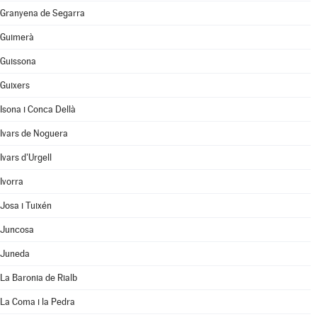
Granyena de Segarra
Guimerà
Guissona
Guixers
Isona i Conca Dellà
Ivars de Noguera
Ivars d'Urgell
Ivorra
Josa i Tuixén
Juncosa
Juneda
La Baronia de Rialb
La Coma i la Pedra