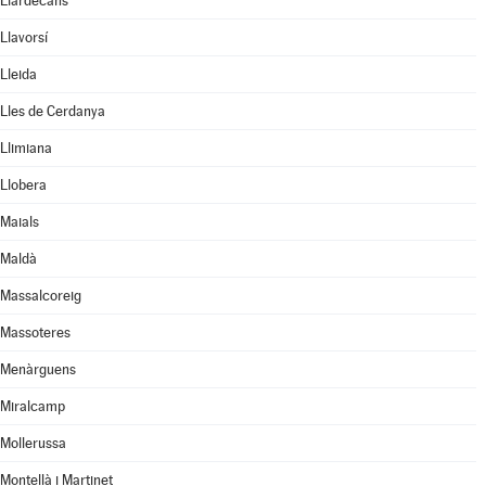
Llardecans
Llavorsí
Lleida
Lles de Cerdanya
Llimiana
Llobera
Maials
Maldà
Massalcoreig
Massoteres
Menàrguens
Miralcamp
Mollerussa
Montellà i Martinet