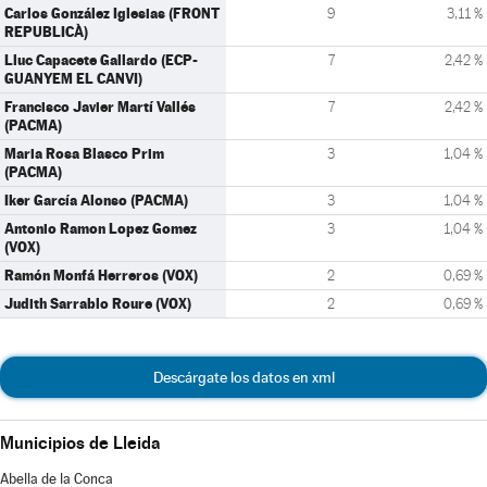
Carlos González Iglesias (FRONT
9
3,11 %
REPUBLICÀ)
Lluc Capacete Gallardo (ECP-
7
2,42 %
GUANYEM EL CANVI)
Francisco Javier Martí Vallés
7
2,42 %
(PACMA)
Maria Rosa Blasco Prim
3
1,04 %
(PACMA)
Iker García Alonso (PACMA)
3
1,04 %
Antonio Ramon Lopez Gomez
3
1,04 %
(VOX)
Ramón Monfá Herreros (VOX)
2
0,69 %
Judith Sarrablo Roure (VOX)
2
0,69 %
Descárgate los datos en xml
Municipios de Lleida
Abella de la Conca