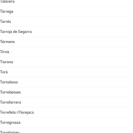
Talavera
Tàrrega
Tarrés
Tarroja de Segarra
Térmens
Tírvia
Tiurana
Torà
Tornabous
Torrebesses
Torrefarrera
Torrefeta i Florejacs
Torregrossa
Torrelameu