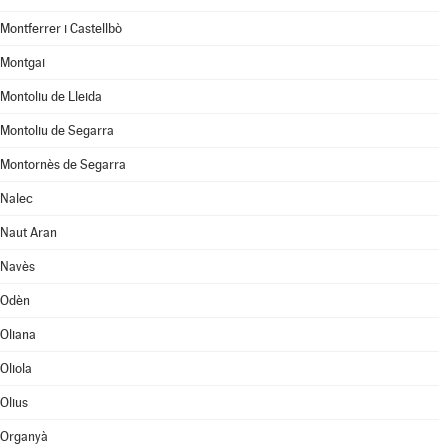
Montferrer i Castellbò
Montgai
Montoliu de Lleida
Montoliu de Segarra
Montornès de Segarra
Nalec
Naut Aran
Navès
Odèn
Oliana
Oliola
Olius
Organyà