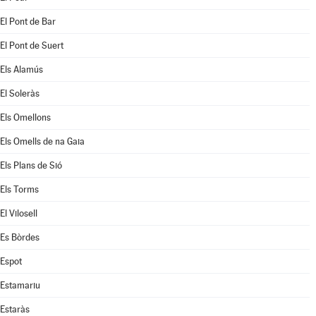
El Pont de Bar
El Pont de Suert
Els Alamús
El Soleràs
Els Omellons
Els Omells de na Gaia
Els Plans de Sió
Els Torms
El Vilosell
Es Bòrdes
Espot
Estamariu
Estaràs