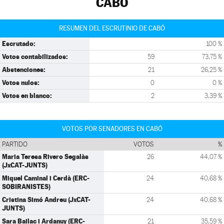
CABÓ
RESUMEN DEL ESCRUTINIO DE CABÓ
Escrutado:
100 %
Votos contabilizados:
59
73,75 %
Abstenciones:
21
26,25 %
Votos nulos:
0
0 %
Votos en blanco:
2
3,39 %
VOTOS POR SENADORES EN CABÓ
PARTIDO
VOTOS
%
Maria Teresa Rivero Segalàs
26
44,07 %
(JxCAT-JUNTS)
Miquel Caminal i Cerdà (ERC-
24
40,68 %
SOBIRANISTES)
Cristina Simó Andreu (JxCAT-
24
40,68 %
JUNTS)
Sara Bailac i Ardanuy (ERC-
21
35,59 %