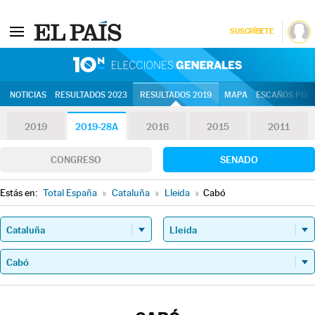
SUSCRÍBETE
10N | Eleccion
NOTICIAS
RESULTADOS 2023
RESULTADOS 2019
MAPA
ESCAÑOS POR 
2019
2019-28A
2016
2015
2011
CONGRESO
SENADO
Estás en:
Total España
»
Cataluña
»
Lleida
»
Cabó