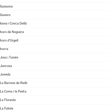
Guissona
Guixers
Isona i Conca Dellà
Ivars de Noguera
Ivars d'Urgell
Ivorra
Josa i Tuixén
Juncosa
Juneda
La Baronia de Rialb
La Coma i la Pedra
La Floresta
La Fuliola