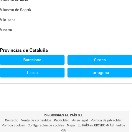
Vilanova de Segrià
Vila-sana
Vinaixa
Provincias de Cataluña
Barcelona
Girona
Lleida
Tarragona
EDICIONES EL PAÍS S.L.
©
Contacto
Venta de contenidos
Publicidad
Aviso legal
Política de privacidad
Política cookies
Configuración de cookies
Mapa
EL PAÍS en KIOSKOyMÁS
Índice
RSS