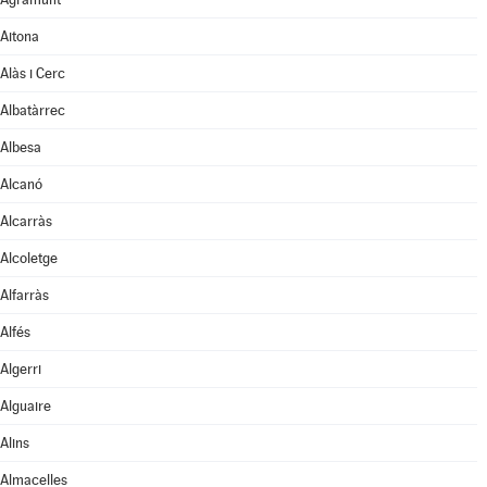
Aitona
Alàs i Cerc
Albatàrrec
Albesa
Alcanó
Alcarràs
Alcoletge
Alfarràs
Alfés
Algerri
Alguaire
Alins
Almacelles