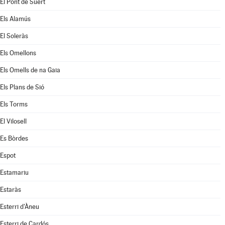
El Pont de Suert
Els Alamús
El Soleràs
Els Omellons
Els Omells de na Gaia
Els Plans de Sió
Els Torms
El Vilosell
Es Bòrdes
Espot
Estamariu
Estaràs
Esterri d'Àneu
Esterri de Cardós