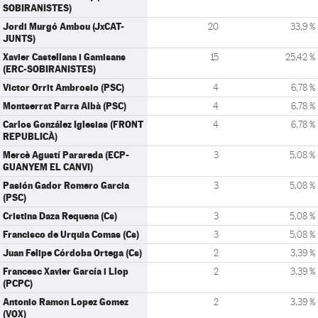
SOBIRANISTES)
Jordi Murgó Ambou (JxCAT-
20
33,9 %
JUNTS)
Xavier Castellana i Gamisans
15
25,42 %
(ERC-SOBIRANISTES)
Victor Orrit Ambrosio (PSC)
4
6,78 %
Montserrat Parra Albà (PSC)
4
6,78 %
Carlos González Iglesias (FRONT
4
6,78 %
REPUBLICÀ)
Mercè Agustí Parareda (ECP-
3
5,08 %
GUANYEM EL CANVI)
Pasión Gador Romero Garcia
3
5,08 %
(PSC)
Cristina Daza Requena (Cs)
3
5,08 %
Francisco de Urquia Comas (Cs)
3
5,08 %
Juan Felipe Córdoba Ortega (Cs)
2
3,39 %
Francesc Xavier García i Llop
2
3,39 %
(PCPC)
Antonio Ramon Lopez Gomez
2
3,39 %
(VOX)