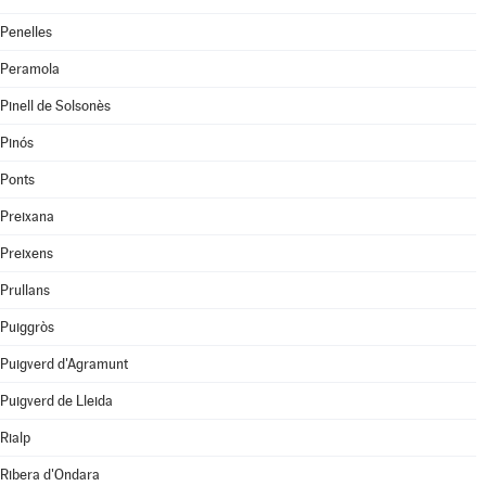
Penelles
Peramola
Pinell de Solsonès
Pinós
Ponts
Preixana
Preixens
Prullans
Puiggròs
Puigverd d'Agramunt
Puigverd de Lleida
Rialp
Ribera d'Ondara