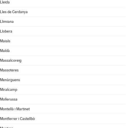
Lleida
Lles de Cerdanya
Llimiana
Llobera
Maials
Maldà
Massalcoreig
Massoteres
Menàrguens
Miralcamp
Mollerussa
Montellà i Martinet
Montferrer i Castellbò