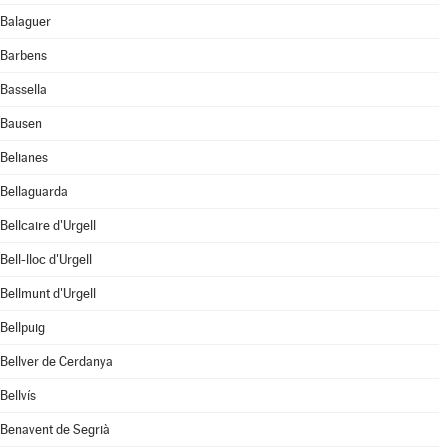
Balaguer
Barbens
Bassella
Bausen
Belianes
Bellaguarda
Bellcaire d'Urgell
Bell-lloc d'Urgell
Bellmunt d'Urgell
Bellpuig
Bellver de Cerdanya
Bellvís
Benavent de Segrià