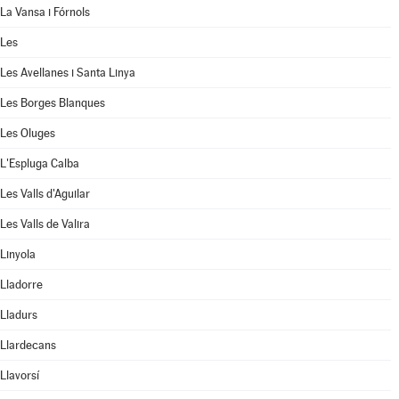
La Vansa i Fórnols
Les
Les Avellanes i Santa Linya
Les Borges Blanques
Les Oluges
L'Espluga Calba
Les Valls d'Aguilar
Les Valls de Valira
Linyola
Lladorre
Lladurs
Llardecans
Llavorsí