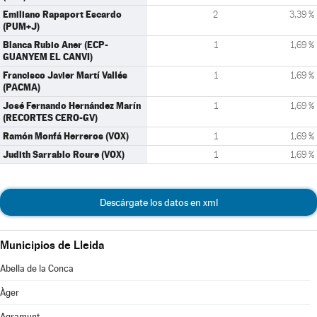
Emiliano Rapaport Escardo
2
3,39 %
(PUM+J)
Blanca Rubio Aner (ECP-
1
1,69 %
GUANYEM EL CANVI)
Francisco Javier Martí Vallés
1
1,69 %
(PACMA)
José Fernando Hernández Marín
1
1,69 %
(RECORTES CERO-GV)
Ramón Monfá Herreros (VOX)
1
1,69 %
Judith Sarrablo Roure (VOX)
1
1,69 %
Descárgate los datos en xml
Municipios de Lleida
Abella de la Conca
Àger
Agramunt