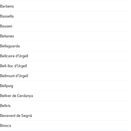
Barbens
Bassella
Bausen
Belianes
Bellaguarda
Bellcaire d'Urgell
Bell-lloc d'Urgell
Bellmunt d'Urgell
Bellpuig
Bellver de Cerdanya
Bellvís
Benavent de Segrià
Biosca