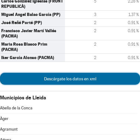
Carlos González Iglesias (FRONT
5
2,28 %
REPUBLICÀ)
Miguel Angel Balao García (PP)
3
1,37 %
José Reñé Porté (PP)
2
0,91 %
Francisco Javier Martí Vallés
2
0,91 %
(PACMA)
Maria Rosa Blasco Prim
2
0,91 %
(PACMA)
Iker García Alonso (PACMA)
2
0,91 %
Descárgate los datos en xml
Municipios de Lleida
Abella de la Conca
Àger
Agramunt
Aitona