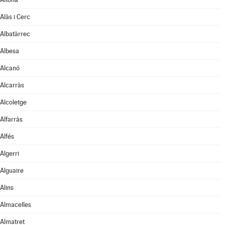
Alàs i Cerc
Albatàrrec
Albesa
Alcanó
Alcarràs
Alcoletge
Alfarràs
Alfés
Algerri
Alguaire
Alins
Almacelles
Almatret