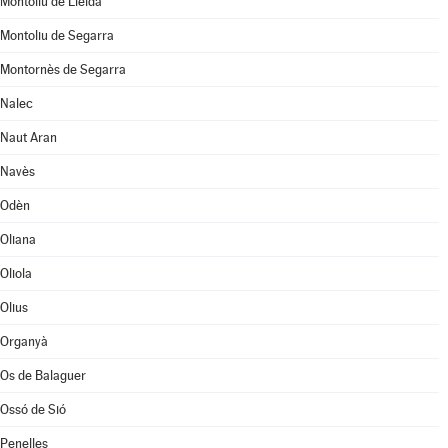
Montoliu de Lleida
Montoliu de Segarra
Montornès de Segarra
Nalec
Naut Aran
Navès
Odèn
Oliana
Oliola
Olius
Organyà
Os de Balaguer
Ossó de Sió
Penelles