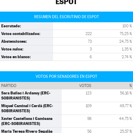
ESPOT
RESUMEN DEL ESCRUTINIO DE ESPOT
Escrutado:
100 %
Votos contabilizados:
222
75,25 %
Abstenciones:
73
24,75 %
Votos nulos:
3
1,35 %
Votos en blanco:
6
2,74 %
VOTOS POR SENADORES EN ESPOT
PARTIDO
VOTOS
%
Sara Bailac i Ardanuy (ERC-
123
56,16 %
SOBIRANISTES)
Miquel Caminal i Cerdà (ERC-
109
49,77 %
SOBIRANISTES)
Xavier Castellana i Gamisans
98
44,75 %
(ERC-SOBIRANISTES)
Maria Teresa Rivero Segalàs
56
25,57 %