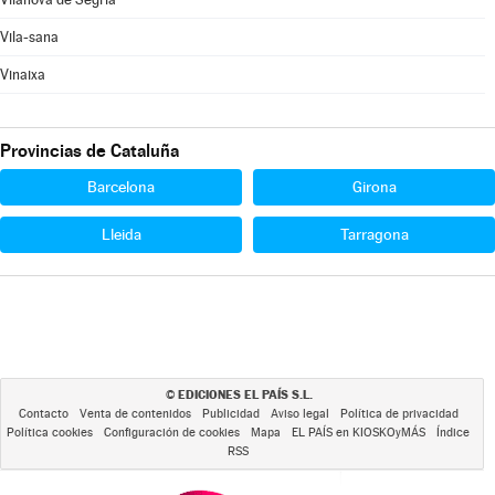
Vila-sana
Vinaixa
Provincias de Cataluña
Barcelona
Girona
Lleida
Tarragona
EDICIONES EL PAÍS S.L.
©
Contacto
Venta de contenidos
Publicidad
Aviso legal
Política de privacidad
Política cookies
Configuración de cookies
Mapa
EL PAÍS en KIOSKOyMÁS
Índice
RSS