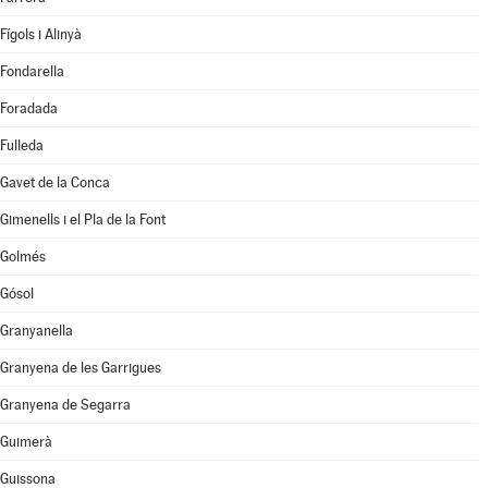
Fígols i Alinyà
Fondarella
Foradada
Fulleda
Gavet de la Conca
Gimenells i el Pla de la Font
Golmés
Gósol
Granyanella
Granyena de les Garrigues
Granyena de Segarra
Guimerà
Guissona