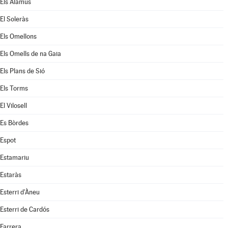
Els Alamús
El Soleràs
Els Omellons
Els Omells de na Gaia
Els Plans de Sió
Els Torms
El Vilosell
Es Bòrdes
Espot
Estamariu
Estaràs
Esterri d'Àneu
Esterri de Cardós
Farrera