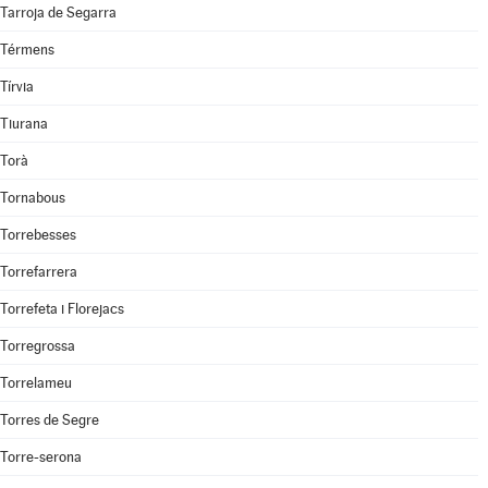
Tarroja de Segarra
Térmens
Tírvia
Tiurana
Torà
Tornabous
Torrebesses
Torrefarrera
Torrefeta i Florejacs
Torregrossa
Torrelameu
Torres de Segre
Torre-serona