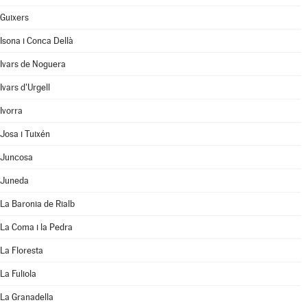
Guixers
Isona i Conca Dellà
Ivars de Noguera
Ivars d'Urgell
Ivorra
Josa i Tuixén
Juncosa
Juneda
La Baronia de Rialb
La Coma i la Pedra
La Floresta
La Fuliola
La Granadella