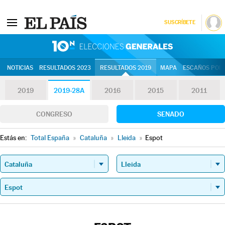
SUSCRÍBETE
10N | Eleccion
NOTICIAS
RESULTADOS 2023
RESULTADOS 2019
MAPA
ESCAÑOS POR 
2019
2019-28A
2016
2015
2011
CONGRESO
SENADO
Estás en:
Total España
»
Cataluña
»
Lleida
»
Espot