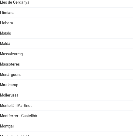
Lles de Cerdanya
Llimiana
Llobera
Maials
Maldà
Massalcoreig
Massoteres
Menàrguens
Miralcamp
Mollerussa
Montellà i Martinet
Montferrer i Castellbò
Montgai