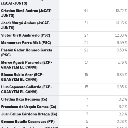
(JxCAT-JUNTS)
Cristina Simó Andreu (JxCAT-
41
18,72 %
JUNTS)
Jordi Murgó Ambou (JxCAT-
31
14,16 %
JUNTS)
Victor Orrit Ambrosio (PSC)
27
12,33 %
Montserrat Parra Albà (PSC)
21
9,59 %
Pasión Gador Romero Garcia
21
9,59 %
(PSC)
Mercè Agustí Parareda (ECP-
17
7,76 %
GUANYEM EL CANVI)
Blanca Rubio Aner (ECP-
15
6,85 %
GUANYEM EL CANVI)
Lluc Capacete Gallardo (ECP-
15
6,85 %
GUANYEM EL CANVI)
Cristina Daza Requena (Cs)
7
3,2 %
Francisco de Urquia Comas (Cs)
7
3,2 %
Juan Felipe Córdoba Ortega (Cs)
7
3,2 %
Gemma Batalla Casanovas (PP)
5
2,28 %