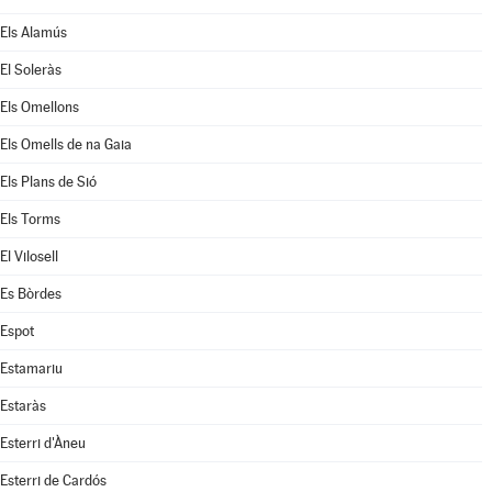
Els Alamús
El Soleràs
Els Omellons
Els Omells de na Gaia
Els Plans de Sió
Els Torms
El Vilosell
Es Bòrdes
Espot
Estamariu
Estaràs
Esterri d'Àneu
Esterri de Cardós