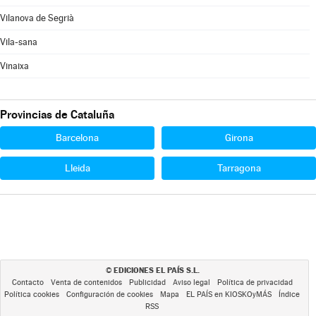
Vilanova de Segrià
Vila-sana
Vinaixa
Provincias de Cataluña
Barcelona
Girona
Lleida
Tarragona
EDICIONES EL PAÍS S.L.
©
Contacto
Venta de contenidos
Publicidad
Aviso legal
Política de privacidad
Política cookies
Configuración de cookies
Mapa
EL PAÍS en KIOSKOyMÁS
Índice
RSS