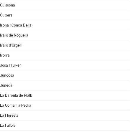
Guissona
Guixers
Isona i Conca Dellà
Ivars de Noguera
Ivars d'Urgell
Ivorra
Josa i Tuixén
Juncosa
Juneda
La Baronia de Rialb
La Coma i la Pedra
La Floresta
La Fuliola