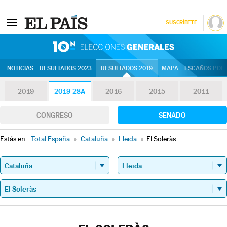
SUSCRÍBETE
10N | Eleccion
NOTICIAS
RESULTADOS 2023
RESULTADOS 2019
MAPA
ESCAÑOS POR 
2019
2019-28A
2016
2015
2011
CONGRESO
SENADO
Estás en:
Total España
»
Cataluña
»
Lleida
»
El Soleràs