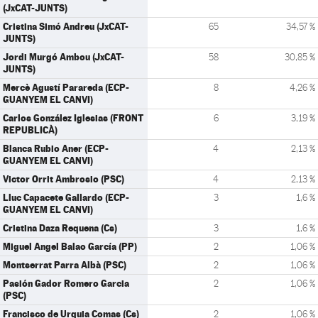
(JxCAT-JUNTS)
Cristina Simó Andreu (JxCAT-
65
34,57 %
JUNTS)
Jordi Murgó Ambou (JxCAT-
58
30,85 %
JUNTS)
Mercè Agustí Parareda (ECP-
8
4,26 %
GUANYEM EL CANVI)
Carlos González Iglesias (FRONT
6
3,19 %
REPUBLICÀ)
Blanca Rubio Aner (ECP-
4
2,13 %
GUANYEM EL CANVI)
Victor Orrit Ambrosio (PSC)
4
2,13 %
Lluc Capacete Gallardo (ECP-
3
1,6 %
GUANYEM EL CANVI)
Cristina Daza Requena (Cs)
3
1,6 %
Miguel Angel Balao García (PP)
2
1,06 %
Montserrat Parra Albà (PSC)
2
1,06 %
Pasión Gador Romero Garcia
2
1,06 %
(PSC)
Francisco de Urquia Comas (Cs)
2
1,06 %