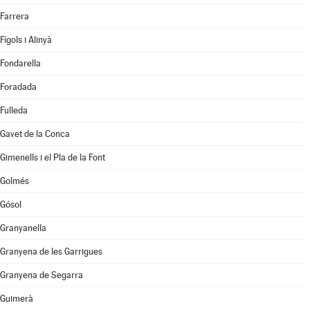
Farrera
Fígols i Alinyà
Fondarella
Foradada
Fulleda
Gavet de la Conca
Gimenells i el Pla de la Font
Golmés
Gósol
Granyanella
Granyena de les Garrigues
Granyena de Segarra
Guimerà