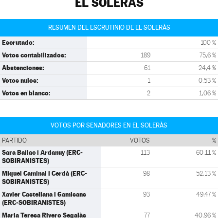
EL SOLERÀS
RESUMEN DEL ESCRUTINIO DE EL SOLERÀS
Escrutado:
100 %
Votos contabilizados:
189
75,6 %
Abstenciones:
61
24,4 %
Votos nulos:
1
0,53 %
Votos en blanco:
2
1,06 %
VOTOS POR SENADORES EN EL SOLERÀS
PARTIDO
VOTOS
%
Sara Bailac i Ardanuy (ERC-
113
60,11 %
SOBIRANISTES)
Miquel Caminal i Cerdà (ERC-
98
52,13 %
SOBIRANISTES)
Xavier Castellana i Gamisans
93
49,47 %
(ERC-SOBIRANISTES)
Maria Teresa Rivero Segalàs
77
40,96 %