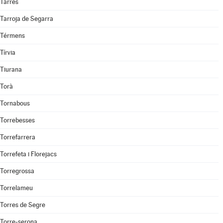
Tarrés
Tarroja de Segarra
Térmens
Tírvia
Tiurana
Torà
Tornabous
Torrebesses
Torrefarrera
Torrefeta i Florejacs
Torregrossa
Torrelameu
Torres de Segre
Torre-serona