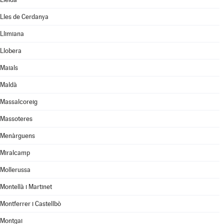
Lles de Cerdanya
Llimiana
Llobera
Maials
Maldà
Massalcoreig
Massoteres
Menàrguens
Miralcamp
Mollerussa
Montellà i Martinet
Montferrer i Castellbò
Montgai