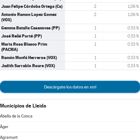
Juan Felipe Córdoba Ortega (Cs)
2
1,06 %
Antonio Ramon Lopez Gomez
2
1,06 %
(VOX)
Gemma Batalla Casanovas (PP)
1
0,53 %
José Reñé Porté (PP)
1
0,53 %
Maria Rosa Blasco Prim
1
0,53 %
(PACMA)
Ramón Monfá Herreros (VOX)
1
0,53 %
Judith Sarrablo Roure (VOX)
1
0,53 %
Descárgate los datos en xml
Municipios de Lleida
Abella de la Conca
Àger
Agramunt