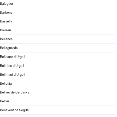
Balaguer
Barbens
Bassella
Bausen
Belianes
Bellaguarda
Bellcaire d'Urgell
Bell-lloc d'Urgell
Bellmunt d'Urgell
Bellpuig
Bellver de Cerdanya
Bellvís
Benavent de Segrià