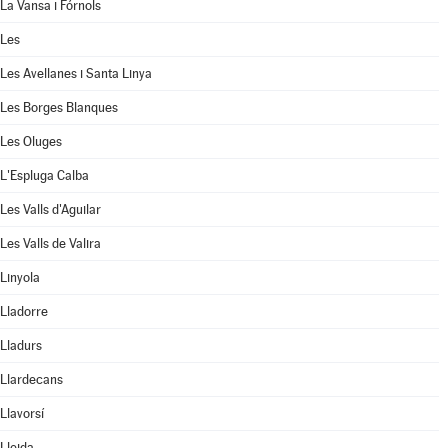
La Vansa i Fórnols
Les
Les Avellanes i Santa Linya
Les Borges Blanques
Les Oluges
L'Espluga Calba
Les Valls d'Aguilar
Les Valls de Valira
Linyola
Lladorre
Lladurs
Llardecans
Llavorsí
Lleida