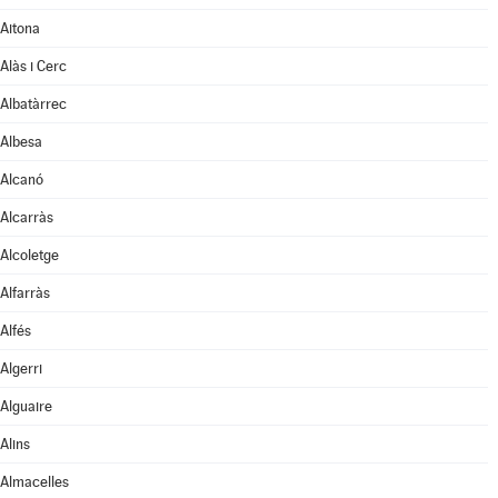
Aitona
Alàs i Cerc
Albatàrrec
Albesa
Alcanó
Alcarràs
Alcoletge
Alfarràs
Alfés
Algerri
Alguaire
Alins
Almacelles