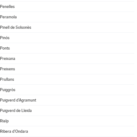
Penelles
Peramola
Pinell de Solsonès
Pinós
Ponts
Preixana
Preixens
Prullans
Puiggròs
Puigverd d'Agramunt
Puigverd de Lleida
Rialp
Ribera d'Ondara