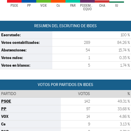
PSOE
PP
VOX
Cs
PAR
PODEMOS-
CHA
IU
EQUO
RESUMEN DEL ESCRUTINIO DE IBDES
Escrutado:
100 %
Votos contabilizados:
289
84,26 %
Abstenciones:
54
15,74 %
Votos nulos:
1
0,35 %
Votos en blanco:
5
1,74 %
VOTOS POR PARTIDOS EN IBDES
PARTIDO
VOTOS
%
PSOE
142
49,31 %
PP
97
33,68 %
VOX
14
4,86 %
Cs
9
3,13 %