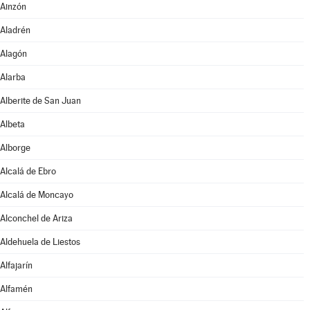
Ainzón
Aladrén
Alagón
Alarba
Alberite de San Juan
Albeta
Alborge
Alcalá de Ebro
Alcalá de Moncayo
Alconchel de Ariza
Aldehuela de Liestos
Alfajarín
Alfamén