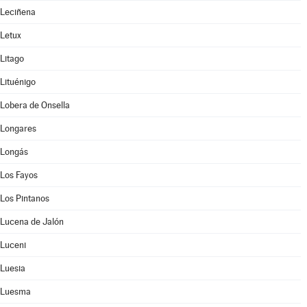
Leciñena
Letux
Litago
Lituénigo
Lobera de Onsella
Longares
Longás
Los Fayos
Los Pintanos
Lucena de Jalón
Luceni
Luesia
Luesma