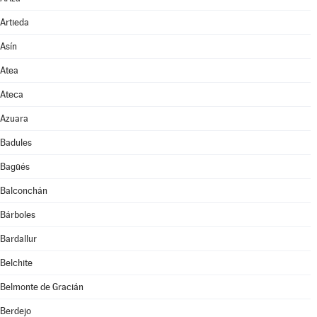
Artieda
Asín
Atea
Ateca
Azuara
Badules
Bagüés
Balconchán
Bárboles
Bardallur
Belchite
Belmonte de Gracián
Berdejo