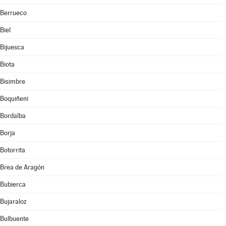
Berrueco
Biel
Bijuesca
Biota
Bisimbre
Boquiñeni
Bordalba
Borja
Botorrita
Brea de Aragón
Bubierca
Bujaraloz
Bulbuente