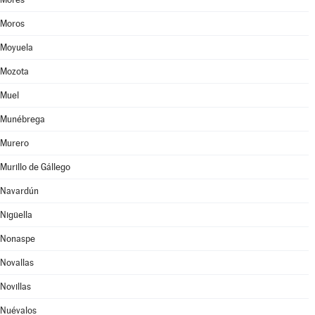
Moros
Moyuela
Mozota
Muel
Munébrega
Murero
Murillo de Gállego
Navardún
Nigüella
Nonaspe
Novallas
Novillas
Nuévalos