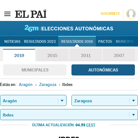
SUSCRÍBETE
26M | Elec
NOTICIAS
RESULTADOS 2023
RESULTADOS 2019
PACTOS
MUNICIPALE
2019
2015
2011
2007
MUNICIPALES
AUTONÓMICAS
Estás en:
Aragón
»
Zaragoza
»
Ibdes
04.53
ÚLTIMA ACTUALIZACIÓN:
CEST