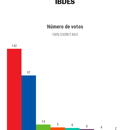
IBDES
Número de votos
100
%
ESCRUTADO
142
97
14
9
8
6
4
2