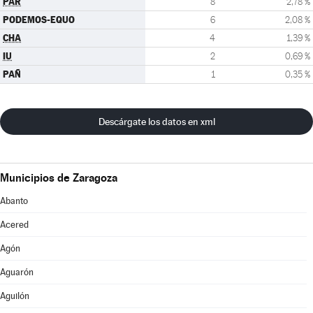
PAR
8
2,78 %
PODEMOS-EQUO
6
2,08 %
CHA
4
1,39 %
IU
2
0,69 %
PAÑ
1
0,35 %
Descárgate los datos en xml
Municipios de Zaragoza
Abanto
Acered
Agón
Aguarón
Aguilón