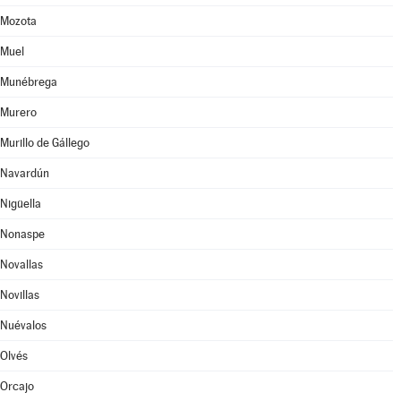
Mozota
Muel
Munébrega
Murero
Murillo de Gállego
Navardún
Nigüella
Nonaspe
Novallas
Novillas
Nuévalos
Olvés
Orcajo