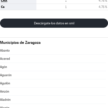
CHA
1
4,76 %
Cs
1
4,76 %
Descárgate los datos en xml
Municipios de Zaragoza
Abanto
Acered
Agón
Aguarón
Aguilón
Ainzón
Aladrén
Alagón