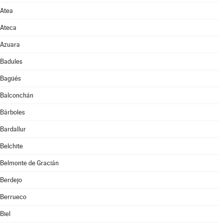
Atea
Ateca
Azuara
Badules
Bagüés
Balconchán
Bárboles
Bardallur
Belchite
Belmonte de Gracián
Berdejo
Berrueco
Biel