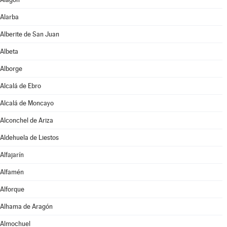
Alarba
Alberite de San Juan
Albeta
Alborge
Alcalá de Ebro
Alcalá de Moncayo
Alconchel de Ariza
Aldehuela de Liestos
Alfajarín
Alfamén
Alforque
Alhama de Aragón
Almochuel