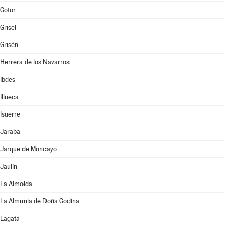
Gotor
Grisel
Grisén
Herrera de los Navarros
Ibdes
Illueca
Isuerre
Jaraba
Jarque de Moncayo
Jaulín
La Almolda
La Almunia de Doña Godina
Lagata