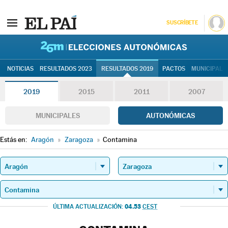
SUSCRÍBETE
26M | Elec
NOTICIAS
RESULTADOS 2023
RESULTADOS 2019
PACTOS
MUNICIPALE
2019
2015
2011
2007
MUNICIPALES
AUTONÓMICAS
Estás en:
Aragón
»
Zaragoza
»
Contamina
04.53
ÚLTIMA ACTUALIZACIÓN:
CEST