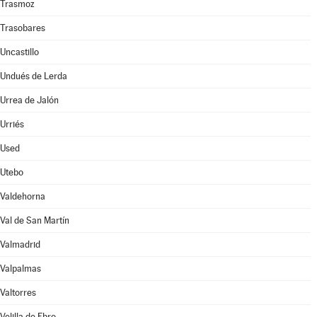
Trasmoz
Trasobares
Uncastillo
Undués de Lerda
Urrea de Jalón
Urriés
Used
Utebo
Valdehorna
Val de San Martín
Valmadrid
Valpalmas
Valtorres
Velilla de Ebro