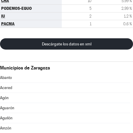
CHA
10
5,99 %
PODEMOS-EQUO
5
2,99 %
IU
2
1,2 %
PACMA
1
0,6 %
Descárgate los datos en xml
Municipios de Zaragoza
Abanto
Acered
Agón
Aguarón
Aguilón
Ainzón