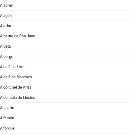
Aladrén
Alagón
Alarba
Alberite de San Juan
Albeta
Alborge
Alcalá de Ebro
Alcalá de Moncayo
Alconchel de Ariza
Aldehuela de Liestos
Alfajarín
Alfamén
Alforque