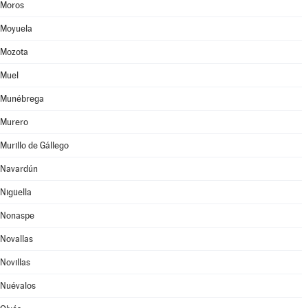
Moros
Moyuela
Mozota
Muel
Munébrega
Murero
Murillo de Gállego
Navardún
Nigüella
Nonaspe
Novallas
Novillas
Nuévalos