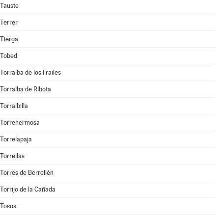
Tauste
Terrer
Tierga
Tobed
Torralba de los Frailes
Torralba de Ribota
Torralbilla
Torrehermosa
Torrelapaja
Torrellas
Torres de Berrellén
Torrijo de la Cañada
Tosos