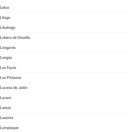
Letux
Litago
Lituénigo
Lobera de Onsella
Longares
Longás
Los Fayos
Los Pintanos
Lucena de Jalón
Luceni
Luesia
Luesma
Lumpiaque