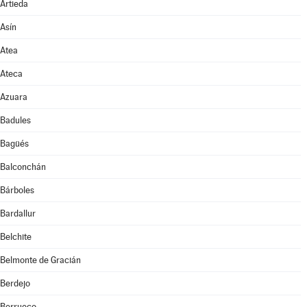
Artieda
Asín
Atea
Ateca
Azuara
Badules
Bagüés
Balconchán
Bárboles
Bardallur
Belchite
Belmonte de Gracián
Berdejo
Berrueco