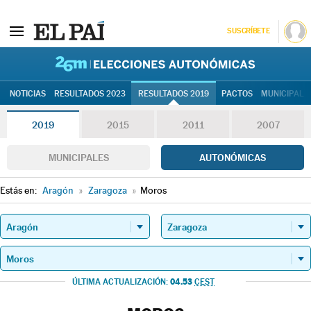
SUSCRÍBETE
26M | Elec
NOTICIAS
RESULTADOS 2023
RESULTADOS 2019
PACTOS
MUNICIPALE
2019
2015
2011
2007
MUNICIPALES
AUTONÓMICAS
Estás en:
Aragón
»
Zaragoza
»
Moros
04.53
ÚLTIMA ACTUALIZACIÓN:
CEST