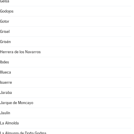
Gelsa
Godojos
Gotor
Grisel
Grisén
Herrera de los Navarros
Ibdes
Illueca
Isuerre
Jaraba
Jarque de Moncayo
Jaulín
La Almolda
La Almunia de Doña Godina