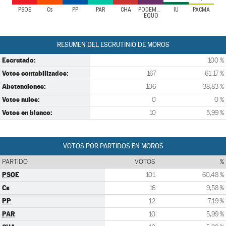
PSOE
Cs
PP
PAR
CHA
PODEMOS-
IU
PACMA
EQUO
RESUMEN DEL ESCRUTINIO DE MOROS
Escrutado:
100 %
Votos contabilizados:
167
61,17 %
Abstenciones:
106
38,83 %
Votos nulos:
0
0 %
Votos en blanco:
10
5,99 %
VOTOS POR PARTIDOS EN MOROS
PARTIDO
VOTOS
%
PSOE
101
60,48 %
Cs
16
9,58 %
PP
12
7,19 %
PAR
10
5,99 %