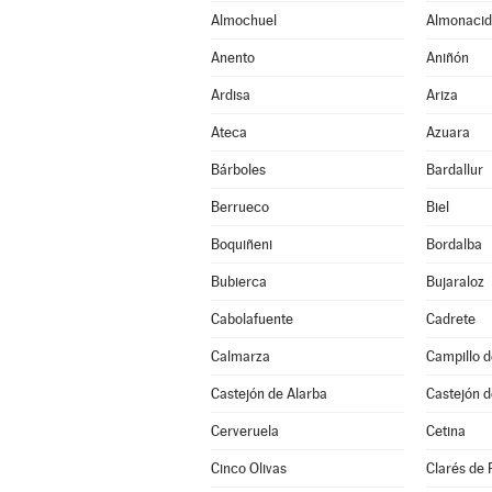
Almochuel
Almonacid
Anento
Aniñón
Ardisa
Ariza
Ateca
Azuara
Bárboles
Bardallur
Berrueco
Biel
Boquiñeni
Bordalba
Bubierca
Bujaraloz
Cabolafuente
Cadrete
Calmarza
Campillo 
Castejón de Alarba
Castejón d
Cerveruela
Cetina
Cinco Olivas
Clarés de 