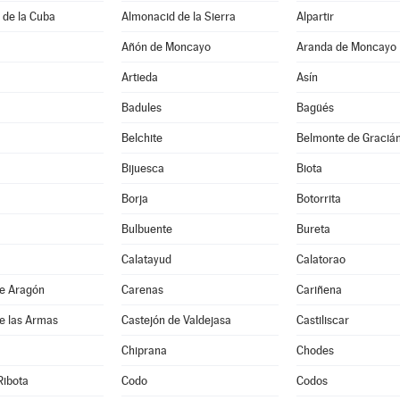
 de la Cuba
Almonacid de la Sierra
Alpartir
Añón de Moncayo
Aranda de Moncayo
Artieda
Asín
Badules
Bagüés
Belchite
Belmonte de Graciá
Bijuesca
Biota
Borja
Botorrita
Bulbuente
Bureta
Calatayud
Calatorao
de Aragón
Carenas
Cariñena
e las Armas
Castejón de Valdejasa
Castiliscar
Chiprana
Chodes
Ribota
Codo
Codos