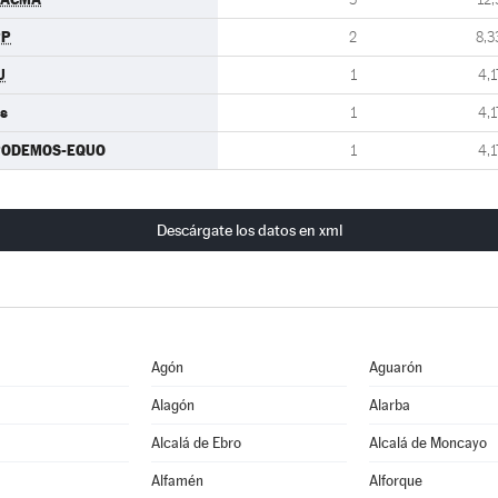
PP
2
8,3
U
1
4,1
s
1
4,1
PODEMOS-EQUO
1
4,1
Descárgate los datos en xml
Agón
Aguarón
Alagón
Alarba
Alcalá de Ebro
Alcalá de Moncayo
Alfamén
Alforque