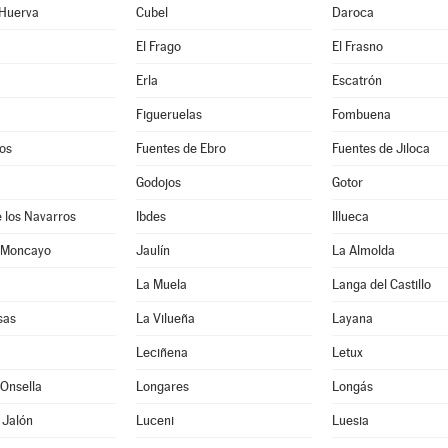
 Huerva
Cubel
Daroca
El Frago
El Frasno
Erla
Escatrón
Figueruelas
Fombuena
os
Fuentes de Ebro
Fuentes de Jiloca
Godojos
Gotor
 los Navarros
Ibdes
Illueca
 Moncayo
Jaulín
La Almolda
La Muela
Langa del Castillo
sas
La Vilueña
Layana
Leciñena
Letux
Onsella
Longares
Longás
 Jalón
Luceni
Luesia