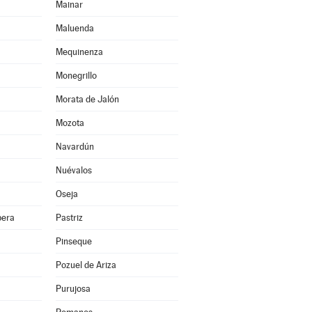
Mainar
Maluenda
Mequinenza
Monegrillo
Morata de Jalón
Mozota
Navardún
Nuévalos
Oseja
bera
Pastriz
Pinseque
Pozuel de Ariza
Purujosa