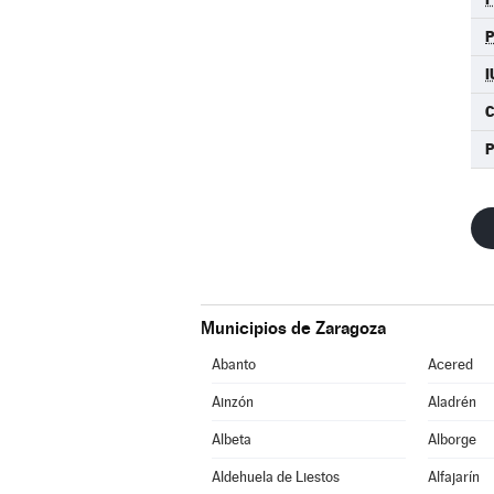
I
C
Municipios de Zaragoza
Abanto
Acered
Ainzón
Aladrén
Albeta
Alborge
Aldehuela de Liestos
Alfajarín