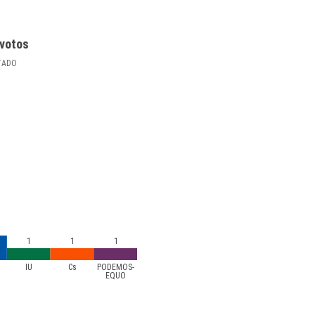
votos
TADO
1
1
1
IU
Cs
PODEMOS-
EQUO