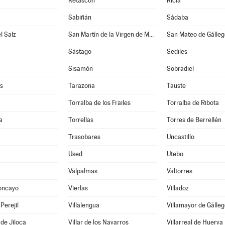
Retascón
Ricla
Sabiñán
Sádaba
l Salz
San Martín de la Virgen de Moncayo
San Mateo de Gálleg
Sástago
Sediles
Sisamón
Sobradiel
s
Tarazona
Tauste
Torralba de los Frailes
Torralba de Ribota
a
Torrellas
Torres de Berrellén
Trasobares
Uncastillo
Used
Utebo
Valpalmas
Valtorres
oncayo
Vierlas
Villadoz
 Perejil
Villalengua
Villamayor de Gálleg
 de Jiloca
Villar de los Navarros
Villarreal de Huerva