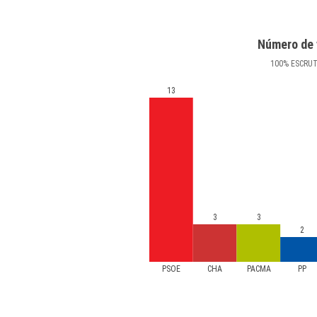
Número de 
100
%
ESCRU
13
3
3
2
PSOE
CHA
PACMA
PP