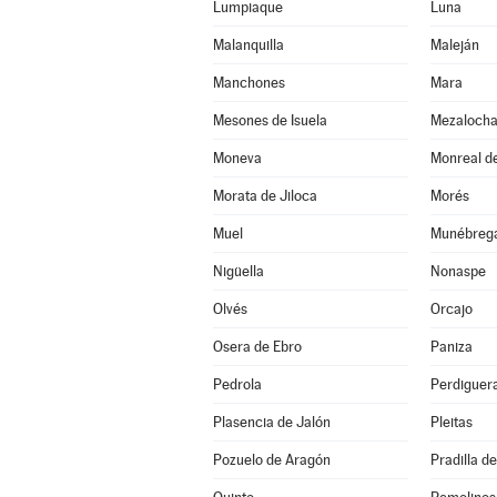
Lumpiaque
Luna
Malanquilla
Maleján
Manchones
Mara
Mesones de Isuela
Mezaloch
Moneva
Monreal de
Morata de Jiloca
Morés
Muel
Munébreg
Nigüella
Nonaspe
Olvés
Orcajo
Osera de Ebro
Paniza
Pedrola
Perdiguer
Plasencia de Jalón
Pleitas
Pozuelo de Aragón
Pradilla d