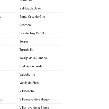
Romanos
Salillas de Jalón
o
Santa Cruz de Grío
Sestrica
Sos del Rey Católico
Terrer
Torralbilla
Torrijo de la Cañada
Undués de Lerda
Valdehorna
Velilla de Ebro
Villafeliche
o
Villanueva de Gállego
Villarroya de la Sierra