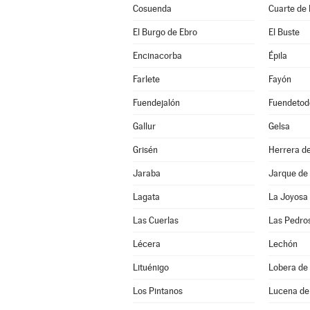
Cosuenda
Cuarte de
El Burgo de Ebro
El Buste
Encinacorba
Épila
Farlete
Fayón
Fuendejalón
Fuendetod
Gallur
Gelsa
Grisén
Herrera de
Jaraba
Jarque de
Lagata
La Joyosa
Las Cuerlas
Las Pedro
Lécera
Lechón
Lituénigo
Lobera de 
Los Pintanos
Lucena de