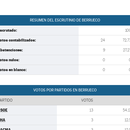
RESUMEN DEL ESCRUTINIO DE BERRUECO
scrutado:
10
otos contabilizados:
24
72,7
bstenciones:
9
27,2
otos nulos:
0
otos en blanco:
0
VOTOS POR PARTIDOS EN BERRUECO
ARTIDO
VOTOS
PSOE
13
54,1
CHA
3
12,
PACMA
3
12,