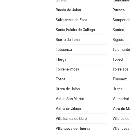
Quinto
Remolinos
Rueda de Jalón
Ruesca
Salvatierra de Esca
Samper de
Santa Eulalia de Gállego
Santed
Sierra de Luna
Sigüés
Tabuenca
Talamante
Tierga
Tobed
Torrehermosa
Torrelapaj
Tosos
Trasmoz
Urrea de Jalón
Urriés
Val de San Martín
Valmadrid
Velilla de Jiloca
Vera de M
Villafranca de Ebro
Villalba de
Villanueva de Huerva
Villanueva