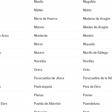
Maella
Magallón
Mallén
Malón
María de Huerva
Mediana de Aragón
a
Mianos
Miedes de Aragón
 Ariza
Monterde
Montón
Moros
Moyuela
a
Murero
Murillo de Gállego
Novallas
Novillas
Orera
Orés
Paracuellos de Jiloca
Paracuellos de la Ri
a
Piedratajada
Pina de Ebro
Plenas
Pomer
e Ebro
Puebla de Albortón
Puendeluna