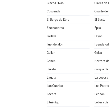
Cinco Olivas
Clarés de 
Cosuenda
Cuarte de
El Burgo de Ebro
El Buste
Encinacorba
Épila
Farlete
Fayón
Fuendejalón
Fuendetod
Gallur
Gelsa
Grisén
Herrera de
Jaraba
Jarque de
Lagata
La Joyosa
Las Cuerlas
Las Pedro
Lécera
Lechón
Lituénigo
Lobera de 