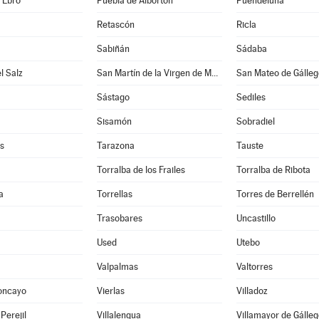
e Ebro
Puebla de Albortón
Puendeluna
Retascón
Ricla
Sabiñán
Sádaba
l Salz
San Martín de la Virgen de Moncayo
San Mateo de Gálleg
Sástago
Sediles
Sisamón
Sobradiel
s
Tarazona
Tauste
Torralba de los Frailes
Torralba de Ribota
a
Torrellas
Torres de Berrellén
Trasobares
Uncastillo
Used
Utebo
Valpalmas
Valtorres
oncayo
Vierlas
Villadoz
 Perejil
Villalengua
Villamayor de Gálleg