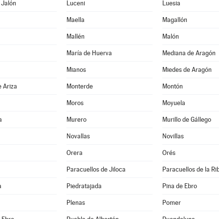
 Jalón
Luceni
Luesia
Maella
Magallón
Mallén
Malón
María de Huerva
Mediana de Aragón
a
Mianos
Miedes de Aragón
 Ariza
Monterde
Montón
Moros
Moyuela
a
Murero
Murillo de Gállego
Novallas
Novillas
Orera
Orés
Paracuellos de Jiloca
Paracuellos de la Ri
a
Piedratajada
Pina de Ebro
Plenas
Pomer