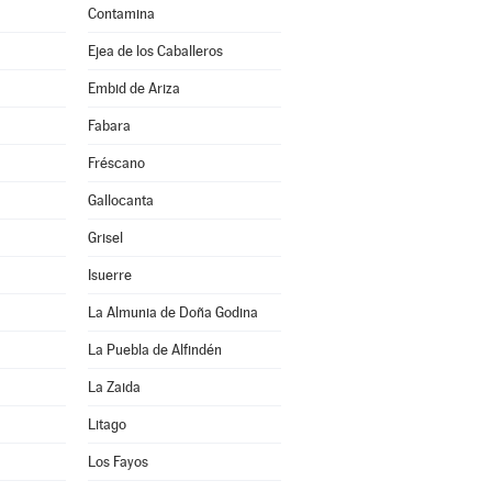
Contamina
Ejea de los Caballeros
Embid de Ariza
Fabara
Fréscano
Gallocanta
Grisel
Isuerre
La Almunia de Doña Godina
La Puebla de Alfindén
La Zaida
Litago
Los Fayos