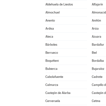
Aldehuela de Liestos
Alfajarín
Almochuel
Almonacid
Anento
Aniñón
Ardisa
Ariza
Ateca
Azuara
Bárboles
Bardallur
Berrueco
Biel
Boquiñeni
Bordalba
Bubierca
Bujaraloz
Cabolafuente
Cadrete
Calmarza
Campillo 
Castejón de Alarba
Castejón d
Cerveruela
Cetina