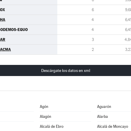
VOX
6
9,6
CHA
4
6,4
PODEMOS-EQUO
4
6,4
PAR
3
4,8
PACMA
2
3,2
Descárgate los datos en xml
Agón
Aguarón
Alagón
Alarba
Alcalá de Ebro
Alcalá de Moncayo