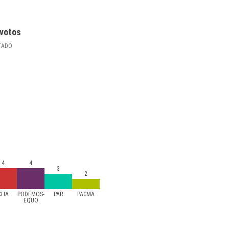
votos
TADO
4
4
3
2
CHA
PODEMOS-
PAR
PACMA
EQUO