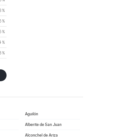
8 %
5 %
5 %
4 %
3 %
Aguilón
Alberite de San Juan
Alconchel de Ariza