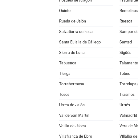
Pozuelo de Aragón
Pradilla d
Quinto
Remolinos
Rueda de Jalón
Ruesca
Salvatierra de Esca
Samper de
Santa Eulalia de Gállego
Santed
Sierra de Luna
Sigüés
Tabuenca
Talamante
Tierga
Tobed
Torrehermosa
Torrelapaj
Tosos
Trasmoz
Urrea de Jalón
Urriés
Val de San Martín
Valmadrid
Velilla de Jiloca
Vera de M
Villafranca de Ebro
Villalba de