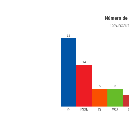
Número de 
100
%
ESCRU
23
14
6
6
PP
PSOE
Cs
VOX