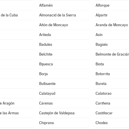
Alfamén
Alforque
 de la Cuba
Almonacid de la Sierra
Alpartir
Añón de Moncayo
Aranda de Moncayo
Artieda
Asín
Badules
Bagüés
Belchite
Belmonte de Graciá
Bijuesca
Biota
Borja
Botorrita
Bulbuente
Bureta
Calatayud
Calatorao
de Aragón
Carenas
Cariñena
e las Armas
Castejón de Valdejasa
Castiliscar
Chiprana
Chodes