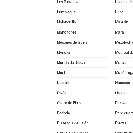
Los Pintanos
Lucena de
Lumpiaque
Luna
Malanquilla
Maleján
Manchones
Mara
Mesones de Isuela
Mezaloch
Moneva
Monreal de
Morata de Jiloca
Morés
Muel
Munébreg
Nigüella
Nonaspe
Olvés
Orcajo
Osera de Ebro
Paniza
Pedrola
Perdiguer
Plasencia de Jalón
Pleitas