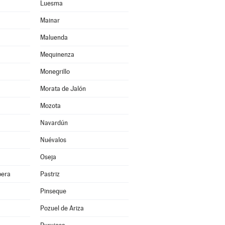
Luesma
Mainar
Maluenda
Mequinenza
Monegrillo
Morata de Jalón
Mozota
Navardún
Nuévalos
Oseja
bera
Pastriz
Pinseque
Pozuel de Ariza