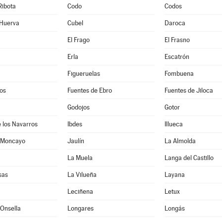
Ribota
Codo
Codos
 Huerva
Cubel
Daroca
El Frago
El Frasno
Erla
Escatrón
Figueruelas
Fombuena
os
Fuentes de Ebro
Fuentes de Jiloca
Godojos
Gotor
 los Navarros
Ibdes
Illueca
 Moncayo
Jaulín
La Almolda
La Muela
Langa del Castillo
sas
La Vilueña
Layana
Leciñena
Letux
Onsella
Longares
Longás