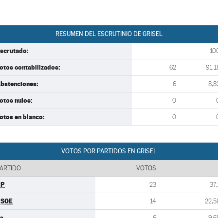
RESUMEN DEL ESCRUTINIO DE GRISEL
scrutado:
10
otos contabilizados:
62
91,1
bstenciones:
6
8,8
otos nulos:
0
otos en blanco:
0
VOTOS POR PARTIDOS EN GRISEL
ARTIDO
VOTOS
PP
23
37,
PSOE
14
22,5
s
6
9,6