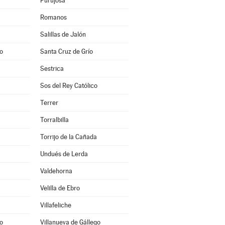
Purujosa
Romanos
Salillas de Jalón
o
Santa Cruz de Grío
Sestrica
Sos del Rey Católico
Terrer
Torralbilla
Torrijo de la Cañada
Undués de Lerda
Valdehorna
Velilla de Ebro
Villafeliche
o
Villanueva de Gállego