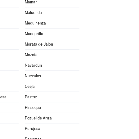
Mainar
Maluenda
Mequinenza
Monegrillo
Morata de Jalón
Mozota
Navardún
Nuévalos
Oseja
bera
Pastriz
Pinseque
Pozuel de Ariza
Purujosa