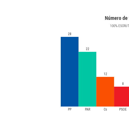
Número de 
100
%
ESCRU
28
22
12
8
PP
PAR
Cs
PSOE