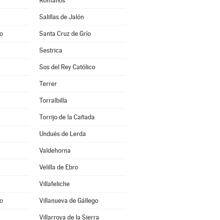
Romanos
Salillas de Jalón
o
Santa Cruz de Grío
Sestrica
Sos del Rey Católico
Terrer
Torralbilla
Torrijo de la Cañada
Undués de Lerda
Valdehorna
Velilla de Ebro
Villafeliche
o
Villanueva de Gállego
Villarroya de la Sierra