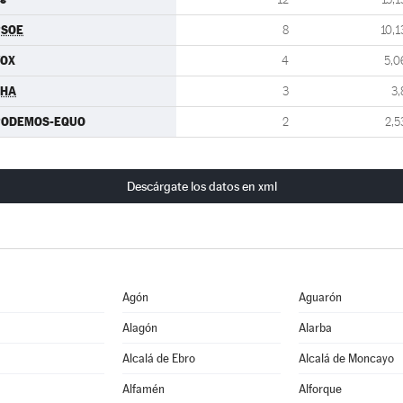
PSOE
8
10,1
VOX
4
5,0
CHA
3
3,
PODEMOS-EQUO
2
2,5
Descárgate los datos en xml
Agón
Aguarón
Alagón
Alarba
Alcalá de Ebro
Alcalá de Moncayo
Alfamén
Alforque