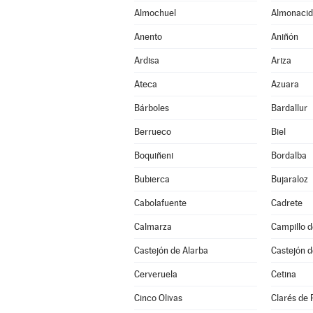
Almochuel
Almonacid
Anento
Aniñón
Ardisa
Ariza
Ateca
Azuara
Bárboles
Bardallur
Berrueco
Biel
Boquiñeni
Bordalba
Bubierca
Bujaraloz
Cabolafuente
Cadrete
Calmarza
Campillo 
Castejón de Alarba
Castejón d
Cerveruela
Cetina
Cinco Olivas
Clarés de 