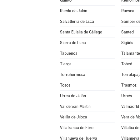
Quinto
Remolinos
Rueda de Jalón
Ruesca
Salvatierra de Esca
Samper de
Santa Eulalia de Gállego
Santed
Sierra de Luna
Sigüés
Tabuenca
Talamante
Tierga
Tobed
Torrehermosa
Torrelapaj
Tosos
Trasmoz
Urrea de Jalón
Urriés
Val de San Martín
Valmadrid
Velilla de Jiloca
Vera de M
Villafranca de Ebro
Villalba de
Villanueva de Huerva
Villanueva