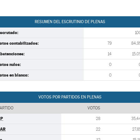
RESUMEN DEL ESCRUTINIO DE PLENAS
scrutado:
10
otos contabilizados:
79
84,9
bstenciones:
14
15,0
otos nulos:
0
otos en blanco:
0
VOTOS POR PARTIDOS EN PLENAS
ARTIDO
VOTOS
PP
28
35,4
PAR
22
27,8
s
12
15,1