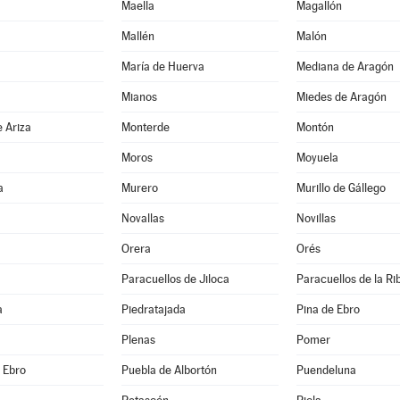
Maella
Magallón
Mallén
Malón
María de Huerva
Mediana de Aragón
a
Mianos
Miedes de Aragón
 Ariza
Monterde
Montón
Moros
Moyuela
a
Murero
Murillo de Gállego
Novallas
Novillas
Orera
Orés
Paracuellos de Jiloca
Paracuellos de la Ri
a
Piedratajada
Pina de Ebro
Plenas
Pomer
e Ebro
Puebla de Albortón
Puendeluna