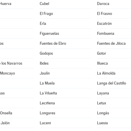
 Huerva
Cubel
Daroca
El Frago
El Frasno
Erla
Escatrón
Figueruelas
Fombuena
os
Fuentes de Ebro
Fuentes de Jiloca
Godojos
Gotor
 los Navarros
Ibdes
Illueca
 Moncayo
Jaulín
La Almolda
La Muela
Langa del Castillo
sas
La Vilueña
Layana
Leciñena
Letux
Onsella
Longares
Longás
 Jalón
Luceni
Luesia