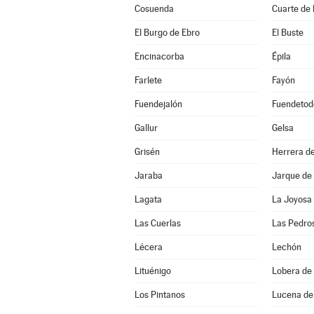
Cosuenda
Cuarte de
El Burgo de Ebro
El Buste
Encinacorba
Épila
Farlete
Fayón
Fuendejalón
Fuendetod
Gallur
Gelsa
Grisén
Herrera de
Jaraba
Jarque de
Lagata
La Joyosa
Las Cuerlas
Las Pedro
Lécera
Lechón
Lituénigo
Lobera de 
Los Pintanos
Lucena de