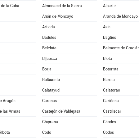
 de la Cuba
Almonacid de la Sierra
Alpartir
Añón de Moncayo
Aranda de Moncayo
Artieda
Asín
Badules
Bagüés
Belchite
Belmonte de Graciá
Bijuesca
Biota
Borja
Botorrita
Bulbuente
Bureta
Calatayud
Calatorao
de Aragón
Carenas
Cariñena
e las Armas
Castejón de Valdejasa
Castiliscar
Chiprana
Chodes
Ribota
Codo
Codos