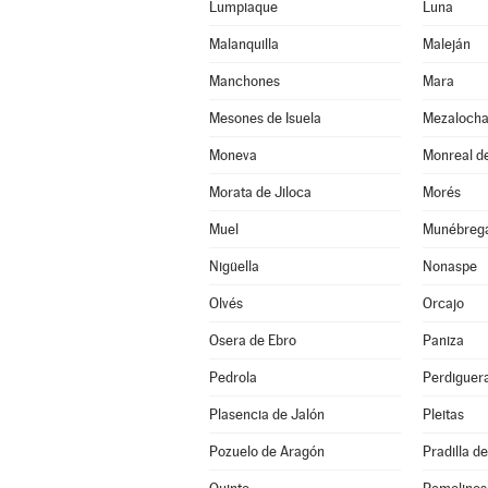
Lumpiaque
Luna
Malanquilla
Maleján
Manchones
Mara
Mesones de Isuela
Mezaloch
Moneva
Monreal de
Morata de Jiloca
Morés
Muel
Munébreg
Nigüella
Nonaspe
Olvés
Orcajo
Osera de Ebro
Paniza
Pedrola
Perdiguer
Plasencia de Jalón
Pleitas
Pozuelo de Aragón
Pradilla d