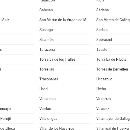
Retascón
Ricla
Sabiñán
Sádaba
l Salz
San Martín de la Virgen de Moncayo
San Mateo de Gálleg
Sástago
Sediles
Sisamón
Sobradiel
s
Tarazona
Tauste
Torralba de los Frailes
Torralba de Ribota
a
Torrellas
Torres de Berrellén
Trasobares
Uncastillo
Used
Utebo
Valpalmas
Valtorres
oncayo
Vierlas
Villadoz
 Perejil
Villalengua
Villamayor de Gálleg
 de Jiloca
Villar de los Navarros
Villarreal de Huerva