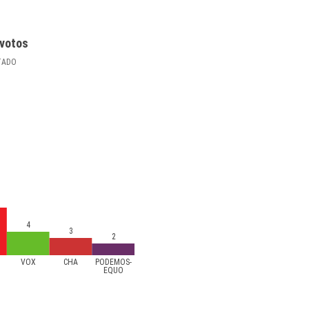
votos
TADO
4
3
2
VOX
CHA
PODEMOS-
EQUO