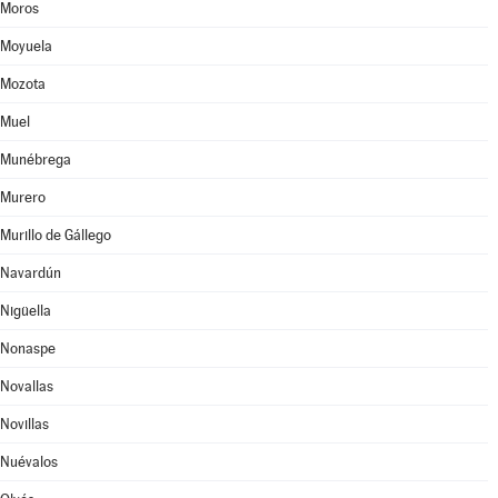
Moros
Moyuela
Mozota
Muel
Munébrega
Murero
Murillo de Gállego
Navardún
Nigüella
Nonaspe
Novallas
Novillas
Nuévalos