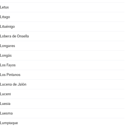
Letux
Litago
Lituénigo
Lobera de Onsella
Longares
Longás
Los Fayos
Los Pintanos
Lucena de Jalón
Luceni
Luesia
Luesma
Lumpiaque