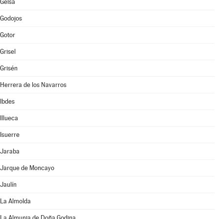
Gelsa
Godojos
Gotor
Grisel
Grisén
Herrera de los Navarros
Ibdes
Illueca
Isuerre
Jaraba
Jarque de Moncayo
Jaulín
La Almolda
La Almunia de Doña Godina