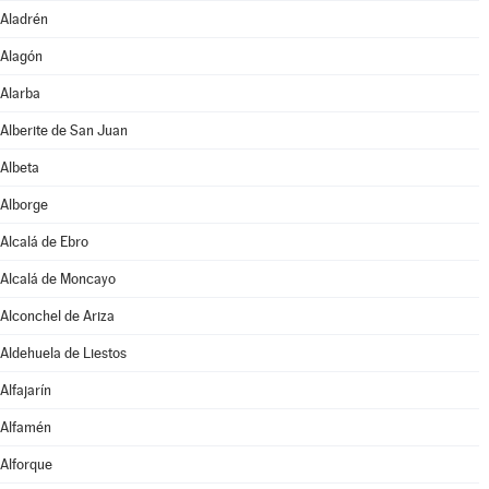
Aladrén
Alagón
Alarba
Alberite de San Juan
Albeta
Alborge
Alcalá de Ebro
Alcalá de Moncayo
Alconchel de Ariza
Aldehuela de Liestos
Alfajarín
Alfamén
Alforque