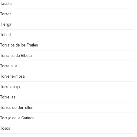
Tauste
Terrer
Tierga
Tobed
Torralba de los Frailes
Torralba de Ribota
Torralbilla
Torrehermosa
Torrelapaja
Torrellas
Torres de Berrellén
Torrijo de la Cañada
Tosos