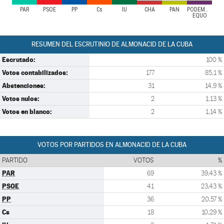
PAR
PSOE
PP
Cs
IU
CHA
PAÑ
PODEMOS-
EQUO
RESUMEN DEL ESCRUTINIO DE ALMONACID DE LA CUBA
Escrutado:
100 %
Votos contabilizados:
177
85,1 %
Abstenciones:
31
14,9 %
Votos nulos:
2
1,13 %
Votos en blanco:
2
1,14 %
VOTOS POR PARTIDOS EN ALMONACID DE LA CUBA
PARTIDO
VOTOS
%
PAR
69
39,43 %
PSOE
41
23,43 %
PP
36
20,57 %
Cs
18
10,29 %