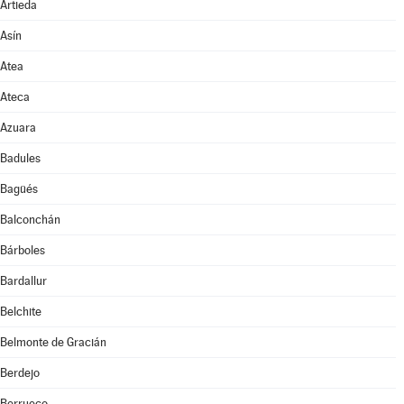
Artieda
Asín
Atea
Ateca
Azuara
Badules
Bagüés
Balconchán
Bárboles
Bardallur
Belchite
Belmonte de Gracián
Berdejo
Berrueco