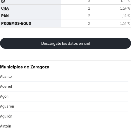
IU
3
1,71 %
CHA
2
1,14 %
PAÑ
2
1,14 %
PODEMOS-EQUO
2
1,14 %
Descárgate los datos en xml
Municipios de Zaragoza
Abanto
Acered
Agón
Aguarón
Aguilón
Ainzón