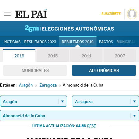
SUSCRÍBETE
26M | Elec
NOTICIAS
RESULTADOS 2023
RESULTADOS 2019
PACTOS
MUNICIPALE
2019
2015
2011
2007
MUNICIPALES
AUTONÓMICAS
Estás en:
Aragón
»
Zaragoza
»
Almonacid de la Cuba
04.53
ÚLTIMA ACTUALIZACIÓN:
CEST