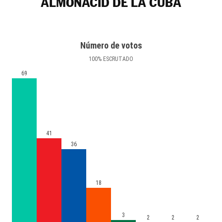
ALMONACID DE LA CUBA
Número de votos
100
%
ESCRUTADO
69
41
36
18
3
2
2
2