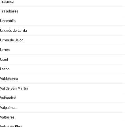
Trasmoz
Trasobares
Uncastillo
Undués de Lerda
Urrea de Jalón
Urriés
Used
Utebo
Valdehorna
Val de San Martín
Valmadrid
Valpalmas
Valtorres
Velilla de Ebro