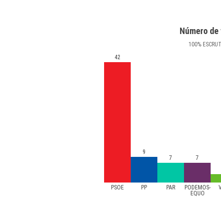
Número de 
100
%
ESCRU
42
9
7
7
PSOE
PP
PAR
PODEMOS-
EQUO