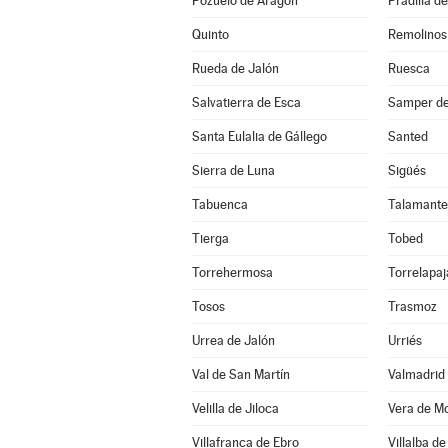
Pozuelo de Aragón
Pradilla d
Quinto
Remolinos
Rueda de Jalón
Ruesca
Salvatierra de Esca
Samper de
Santa Eulalia de Gállego
Santed
Sierra de Luna
Sigüés
Tabuenca
Talamante
Tierga
Tobed
Torrehermosa
Torrelapaj
Tosos
Trasmoz
Urrea de Jalón
Urriés
Val de San Martín
Valmadrid
Velilla de Jiloca
Vera de M
Villafranca de Ebro
Villalba de