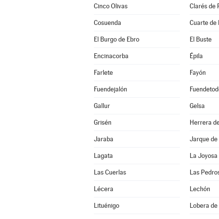
Cinco Olivas
Clarés de 
Cosuenda
Cuarte de
El Burgo de Ebro
El Buste
Encinacorba
Épila
Farlete
Fayón
Fuendejalón
Fuendetod
Gallur
Gelsa
Grisén
Herrera de
Jaraba
Jarque de
Lagata
La Joyosa
Las Cuerlas
Las Pedro
Lécera
Lechón
Lituénigo
Lobera de 