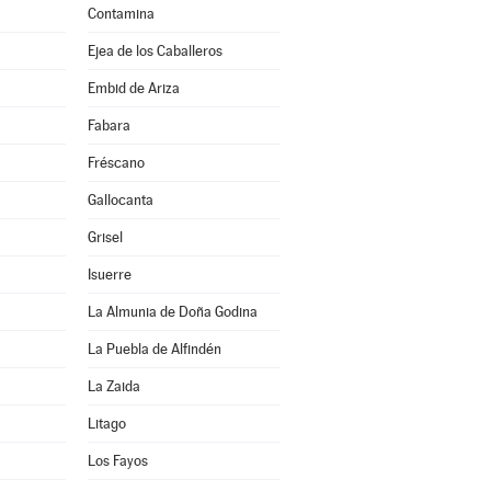
Contamina
Ejea de los Caballeros
Embid de Ariza
Fabara
Fréscano
Gallocanta
Grisel
Isuerre
La Almunia de Doña Godina
La Puebla de Alfindén
La Zaida
Litago
Los Fayos