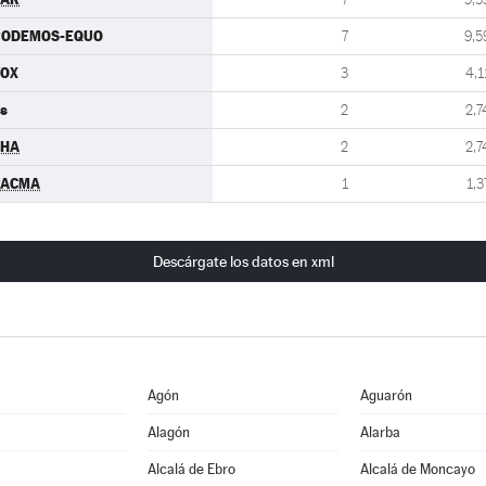
PODEMOS-EQUO
7
9,5
VOX
3
4,1
s
2
2,7
CHA
2
2,7
PACMA
1
1,3
Descárgate los datos en xml
Agón
Aguarón
Alagón
Alarba
Alcalá de Ebro
Alcalá de Moncayo