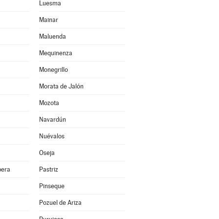
Luesma
Mainar
Maluenda
Mequinenza
Monegrillo
Morata de Jalón
Mozota
Navardún
Nuévalos
Oseja
bera
Pastriz
Pinseque
Pozuel de Ariza