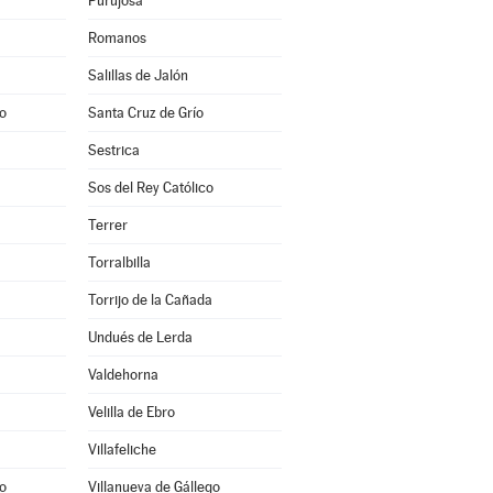
Purujosa
Romanos
Salillas de Jalón
o
Santa Cruz de Grío
Sestrica
Sos del Rey Católico
Terrer
Torralbilla
Torrijo de la Cañada
Undués de Lerda
Valdehorna
Velilla de Ebro
Villafeliche
o
Villanueva de Gállego