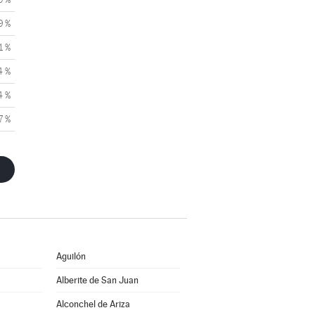
9 %
1 %
4 %
4 %
7 %
Aguilón
Alberite de San Juan
Alconchel de Ariza