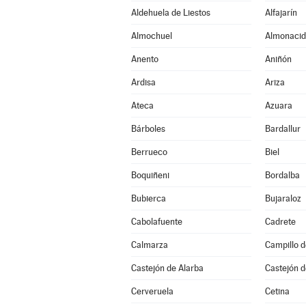
Aldehuela de Liestos
Alfajarín
Almochuel
Almonacid
Anento
Aniñón
Ardisa
Ariza
Ateca
Azuara
Bárboles
Bardallur
Berrueco
Biel
Boquiñeni
Bordalba
Bubierca
Bujaraloz
Cabolafuente
Cadrete
Calmarza
Campillo 
Castejón de Alarba
Castejón d
Cerveruela
Cetina