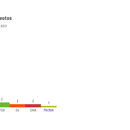
votos
TADO
3
2
2
1
VOX
Cs
CHA
PACMA