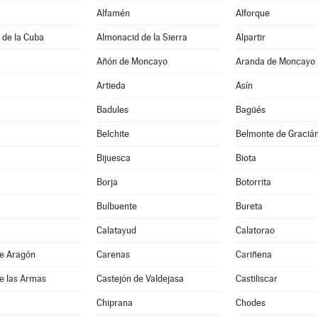
Alfamén
Alforque
 de la Cuba
Almonacid de la Sierra
Alpartir
Añón de Moncayo
Aranda de Moncayo
Artieda
Asín
Badules
Bagüés
Belchite
Belmonte de Graciá
Bijuesca
Biota
Borja
Botorrita
Bulbuente
Bureta
Calatayud
Calatorao
de Aragón
Carenas
Cariñena
e las Armas
Castejón de Valdejasa
Castiliscar
Chiprana
Chodes