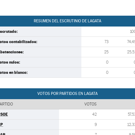
RESUMEN DEL ESCRUTINIO DE LAGATA
scrutado:
10
otos contabilizados:
73
74,4
bstenciones:
25
25,5
otos nulos:
0
otos en blanco:
0
VOTOS POR PARTIDOS EN LAGATA
ARTIDO
VOTOS
PSOE
42
57,5
PP
9
12,3
PAR
7
9,5