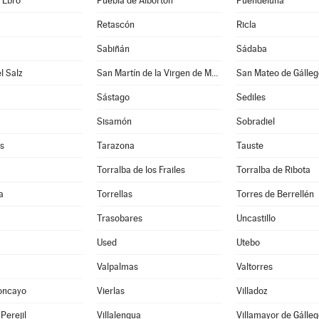
e Ebro
Puebla de Albortón
Puendeluna
Retascón
Ricla
Sabiñán
Sádaba
l Salz
San Martín de la Virgen de Moncayo
San Mateo de Gálleg
Sástago
Sediles
Sisamón
Sobradiel
s
Tarazona
Tauste
Torralba de los Frailes
Torralba de Ribota
a
Torrellas
Torres de Berrellén
Trasobares
Uncastillo
Used
Utebo
Valpalmas
Valtorres
oncayo
Vierlas
Villadoz
 Perejil
Villalengua
Villamayor de Gálleg