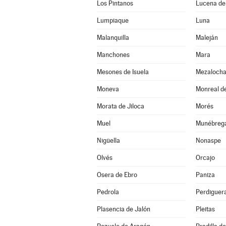
Los Pintanos
Lucena de
Lumpiaque
Luna
Malanquilla
Maleján
Manchones
Mara
Mesones de Isuela
Mezaloch
Moneva
Monreal de
Morata de Jiloca
Morés
Muel
Munébreg
Nigüella
Nonaspe
Olvés
Orcajo
Osera de Ebro
Paniza
Pedrola
Perdiguer
Plasencia de Jalón
Pleitas