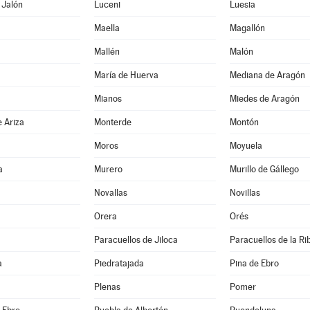
 Jalón
Luceni
Luesia
Maella
Magallón
Mallén
Malón
María de Huerva
Mediana de Aragón
a
Mianos
Miedes de Aragón
 Ariza
Monterde
Montón
Moros
Moyuela
a
Murero
Murillo de Gállego
Novallas
Novillas
Orera
Orés
Paracuellos de Jiloca
Paracuellos de la Ri
a
Piedratajada
Pina de Ebro
Plenas
Pomer