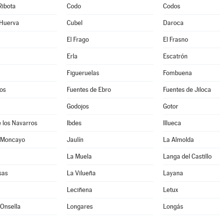
Ribota
Codo
Codos
 Huerva
Cubel
Daroca
El Frago
El Frasno
Erla
Escatrón
Figueruelas
Fombuena
os
Fuentes de Ebro
Fuentes de Jiloca
Godojos
Gotor
 los Navarros
Ibdes
Illueca
 Moncayo
Jaulín
La Almolda
La Muela
Langa del Castillo
sas
La Vilueña
Layana
Leciñena
Letux
Onsella
Longares
Longás