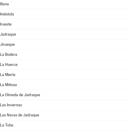
Illana
Iniéstola
Irueste
Jadraque
Jirueque
La Bodera
La Huerce
La Mierla
La Miñosa
La Olmeda de Jadraque
Las Inviernas
Las Navas de Jadraque
La Toba