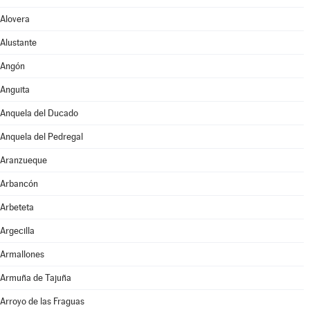
Alovera
Alustante
Angón
Anguita
Anquela del Ducado
Anquela del Pedregal
Aranzueque
Arbancón
Arbeteta
Argecilla
Armallones
Armuña de Tajuña
Arroyo de las Fraguas