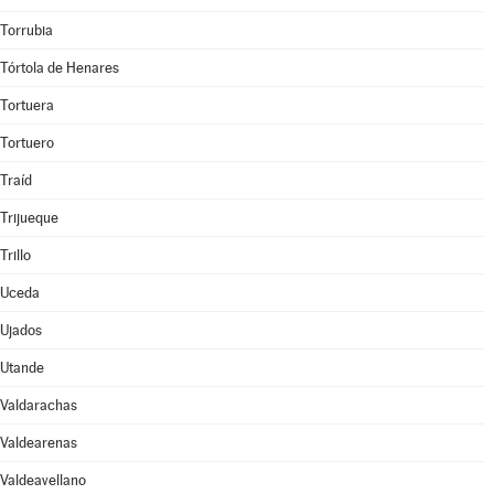
Torrubia
Tórtola de Henares
Tortuera
Tortuero
Traíd
Trijueque
Trillo
Uceda
Ujados
Utande
Valdarachas
Valdearenas
Valdeavellano