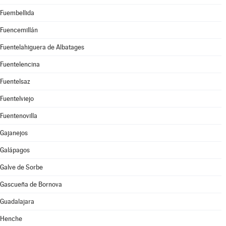
Fuembellida
Fuencemillán
Fuentelahiguera de Albatages
Fuentelencina
Fuentelsaz
Fuentelviejo
Fuentenovilla
Gajanejos
Galápagos
Galve de Sorbe
Gascueña de Bornova
Guadalajara
Henche