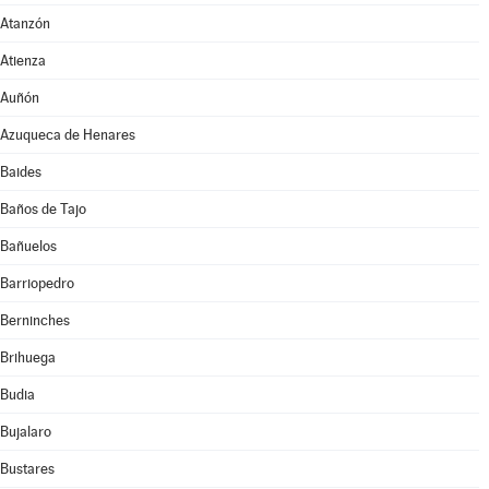
Atanzón
Atienza
Auñón
Azuqueca de Henares
Baides
Baños de Tajo
Bañuelos
Barriopedro
Berninches
Brihuega
Budia
Bujalaro
Bustares