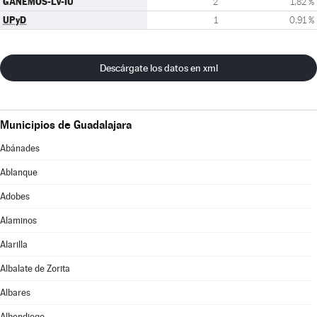
GANEMOS-LV-IU
2
1,82 %
UPyD
1
0,91 %
Descárgate los datos en xml
Municipios de Guadalajara
Abánades
Ablanque
Adobes
Alaminos
Alarilla
Albalate de Zorita
Albares
Albendiego