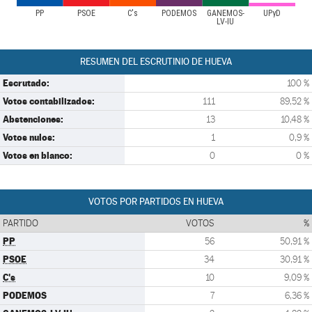
PP
PSOE
C's
PODEMOS
GANEMOS-
UPyD
LV-IU
RESUMEN DEL ESCRUTINIO DE HUEVA
Escrutado:
100 %
Votos contabilizados:
111
89,52 %
Abstenciones:
13
10,48 %
Votos nulos:
1
0,9 %
Votos en blanco:
0
0 %
VOTOS POR PARTIDOS EN HUEVA
PARTIDO
VOTOS
%
PP
56
50,91 %
PSOE
34
30,91 %
C's
10
9,09 %
PODEMOS
7
6,36 %