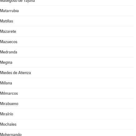
Masegoso de Tajuña
Matarrubia
Matillas
Mazarete
Mazuecos
Medranda
Megina
Miedes de Atienza
Millana
Milmarcos
Mirabueno
Miralrío
Mochales
Mohernando