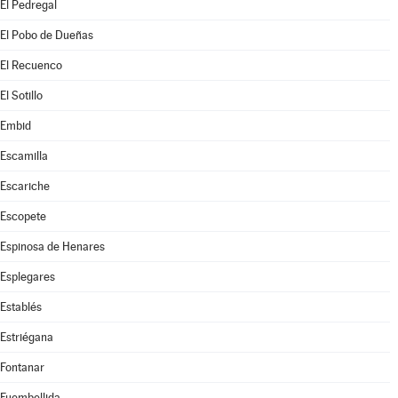
El Pedregal
El Pobo de Dueñas
El Recuenco
El Sotillo
Embid
Escamilla
Escariche
Escopete
Espinosa de Henares
Esplegares
Establés
Estriégana
Fontanar
Fuembellida