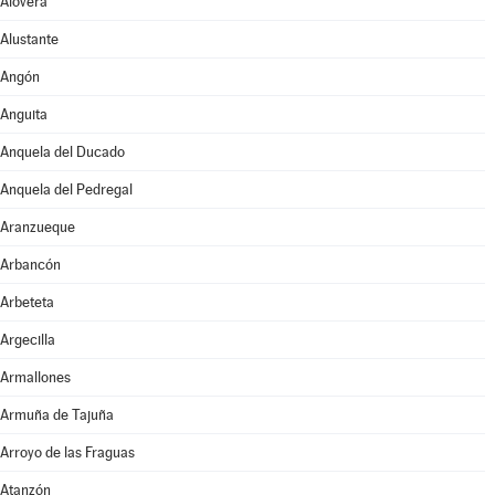
Alovera
Alustante
Angón
Anguita
Anquela del Ducado
Anquela del Pedregal
Aranzueque
Arbancón
Arbeteta
Argecilla
Armallones
Armuña de Tajuña
Arroyo de las Fraguas
Atanzón