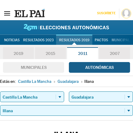
SUSCRÍBETE
26M | Elec
NOTICIAS
RESULTADOS 2023
RESULTADOS 2019
PACTOS
MUNICIPALE
2019
2015
2011
2007
MUNICIPALES
AUTONÓMICAS
Estás en:
Castilla La Mancha
»
Guadalajara
»
Illana