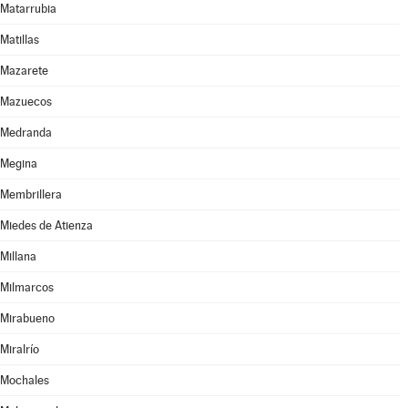
Matarrubia
Matillas
Mazarete
Mazuecos
Medranda
Megina
Membrillera
Miedes de Atienza
Millana
Milmarcos
Mirabueno
Miralrío
Mochales