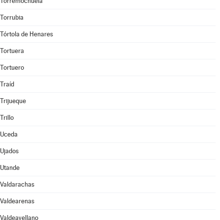
Torremochuela
Torrubia
Tórtola de Henares
Tortuera
Tortuero
Traíd
Trijueque
Trillo
Uceda
Ujados
Utande
Valdarachas
Valdearenas
Valdeavellano