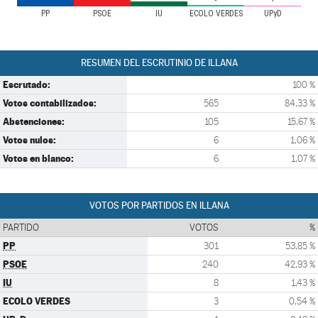
PP
PSOE
IU
ECOLO VERDES
UPyD
RESUMEN DEL ESCRUTINIO DE ILLANA
Escrutado:
100 %
Votos contabilizados:
565
84,33 %
Abstenciones:
105
15,67 %
Votos nulos:
6
1,06 %
Votos en blanco:
6
1,07 %
VOTOS POR PARTIDOS EN ILLANA
PARTIDO
VOTOS
%
PP
301
53,85 %
PSOE
240
42,93 %
IU
8
1,43 %
ECOLO VERDES
3
0,54 %