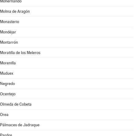
Mohernando
Molina de Aragón
Monasterio
Mondéjar
Montarrón
Moratilla de los Meleros
Morenilla
Muduex
Negredo
Ocentejo
Olmeda de Cobeta
Orea
Pálmaces de Jadraque
Pardos