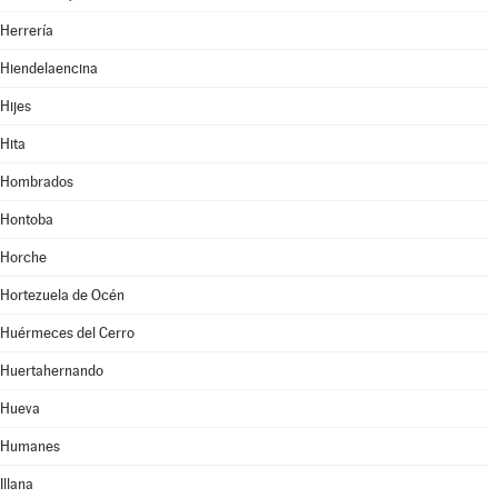
Herrería
Hiendelaencina
Hijes
Hita
Hombrados
Hontoba
Horche
Hortezuela de Océn
Huérmeces del Cerro
Huertahernando
Hueva
Humanes
Illana