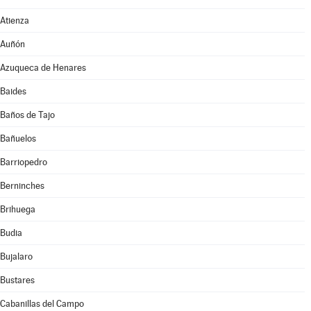
Atienza
Auñón
Azuqueca de Henares
Baides
Baños de Tajo
Bañuelos
Barriopedro
Berninches
Brihuega
Budia
Bujalaro
Bustares
Cabanillas del Campo