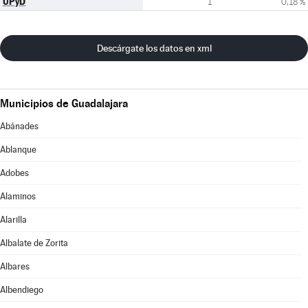
UPyD
1
0,18 %
Descárgate los datos en xml
Municipios de Guadalajara
Abánades
Ablanque
Adobes
Alaminos
Alarilla
Albalate de Zorita
Albares
Albendiego