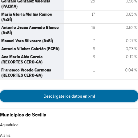
Gonzalo González Valencia
25
0,96 %
(PACMA)
María Gloria Molina Ramos
17
0,65 %
(AxSÍ)
Antonio Jesús Acevedo Blanco
16
0,62 %
(AxSÍ)
Manuel Vera Silvestre (AxSÍ)
7
0,27 %
Antonio Vílchez Cebrián (PCPA)
6
0,23 %
Ana María Alés García
3
0,12 %
(RECORTES CERO-GV)
Francisco Vicedo Carmona
1
0,04 %
(RECORTES CERO-GV)
Descárgate los datos en xml
Municipios de Sevilla
Aguadulce
Alanís