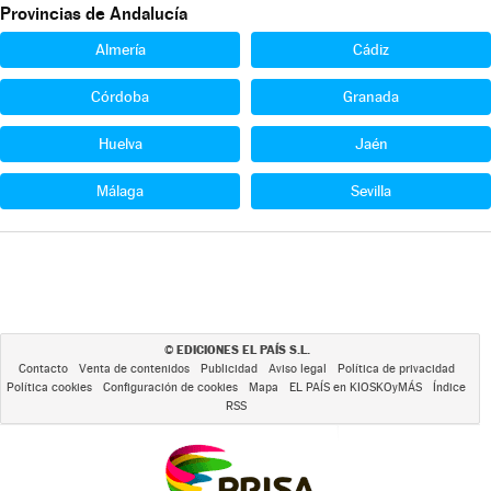
Provincias de Andalucía
Almería
Cádiz
Córdoba
Granada
Huelva
Jaén
Málaga
Sevilla
EDICIONES EL PAÍS S.L.
©
Contacto
Venta de contenidos
Publicidad
Aviso legal
Política de privacidad
Política cookies
Configuración de cookies
Mapa
EL PAÍS en KIOSKOyMÁS
Índice
RSS