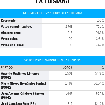
LA LUISIANA
RESUMEN DEL ESCRUTINIO DE LA LUISIANA
Escrutado:
100 %
Votos contabilizados:
2.769
75,1 %
Abstenciones:
918
24,9 %
Votos nulos:
100
3,61 %
Votos en blanco:
71
2,66 %
VOTOS POR SENADORES EN LA LUISIANA
PARTIDO
VOTOS
%
Antonio Gutiérrez Limones
1.501
57,78 %
(PSOE)
María Nieves Hernández Espinal
1.469
56,54 %
(PSOE)
Juan Antonio Gilabert Sánchez
1.447
55,7 %
(PSOE)
José Luis Sanz Ruiz (PP)
315
12,12 %