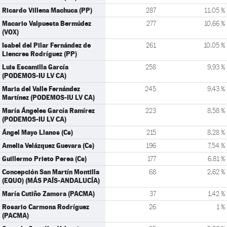
Ricardo Villena Machuca (PP)
287
11,05 %
Macario Valpuesta Bermúdez
277
10,66 %
(VOX)
Isabel del Pilar Fernández de
261
10,05 %
Liencres Rodríguez (PP)
Luis Escamilla García
258
9,93 %
(PODEMOS-IU LV CA)
Maria del Valle Fernández
245
9,43 %
Martínez (PODEMOS-IU LV CA)
María Ángeles García Ramírez
223
8,58 %
(PODEMOS-IU LV CA)
Ángel Mayo Llanos (Cs)
215
8,28 %
Amelia Velázquez Guevara (Cs)
196
7,54 %
Guillermo Prieto Perea (Cs)
177
6,81 %
Concepción San Martín Montilla
68
2,62 %
(EQUO) (MÁS PAÍS-ANDALUCÍA)
María Cutiño Zamora (PACMA)
37
1,42 %
Rosario Carmona Rodríguez
26
1 %
(PACMA)