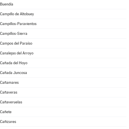
Buendía
Campillo de Altobuey
Campillos-Paravientos
Campillos-Sierra
Campos del Paraíso
Canalejas del Arroyo
Cañada del Hoyo
Cañada Juncosa
Cañamares
Cañaveras
Cañaveruelas
Cañete
Cañizares