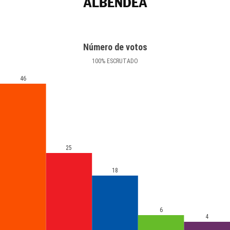
ALBENDEA
Número de votos
100
%
ESCRUTADO
46
25
18
6
4