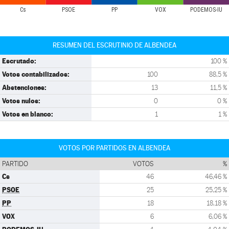
Cs
PSOE
PP
VOX
PODEMOS-IU
RESUMEN DEL ESCRUTINIO DE ALBENDEA
Escrutado:
100 %
Votos contabilizados:
100
88,5 %
Abstenciones:
13
11,5 %
Votos nulos:
0
0 %
Votos en blanco:
1
1 %
VOTOS POR PARTIDOS EN ALBENDEA
PARTIDO
VOTOS
%
Cs
46
46,46 %
PSOE
25
25,25 %
PP
18
18,18 %
VOX
6
6,06 %