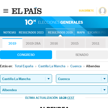
SUSCRÍBETE
10N | Eleccion
NOTICIAS
RESULTADOS 2023
RESULTADOS 2019
MAPA
ESCAÑOS POR 
2019
2019-28A
2016
2015
2011
CONGRESO
SENADO
Estás en:
Total España
»
Castilla La Mancha
»
Cuenca
»
Albendea
10.28
ÚLTIMA ACTUALIZACIÓN:
CEST