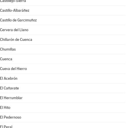
Castillejo-Sierra
Castillo-Albaráñez
Castillo de Garcimuñoz
Cervera del Llano
Chillarón de Cuenca
Chumillas
Cuenca
Cueva del Hierro
El Acebrón
El Cañavate
El Herrumblar
El Hito
El Pedernoso
El Peral