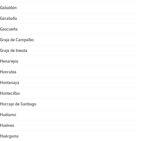
Gabaldón
Garaballa
Gascueña
Graja de Campalbo
Graja de Iniesta
Henarejos
Honrubia
Hontanaya
Hontecillas
Horcajo de Santiago
Huélamo
Huelves
Huérguina