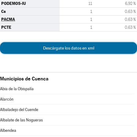
PODEMOS-IU
11
6,92 %
Cs
1
0,63 %
PACMA
1
0,63 %
PCTE
1
0,63 %
Descárgate los datos en xml
Municipios de Cuenca
Abia de la Obispalía
Alarcón
Albaladejo del Cuende
Albalate de las Nogueras
Albendea