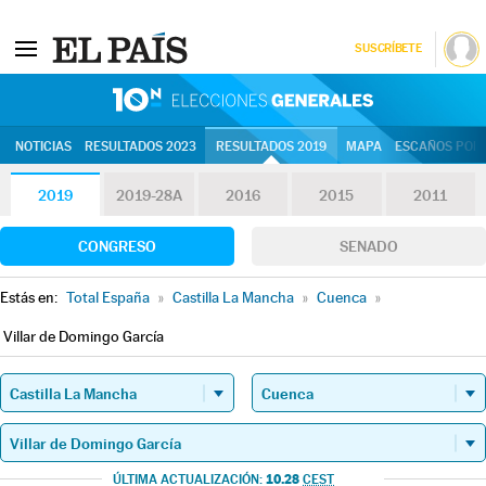
SUSCRÍBETE
10N | Eleccion
NOTICIAS
RESULTADOS 2023
RESULTADOS 2019
MAPA
ESCAÑOS POR 
2019
2019-28A
2016
2015
2011
CONGRESO
SENADO
Estás en:
Total España
»
Castilla La Mancha
»
Cuenca
»
Villar de Domingo García
10.28
ÚLTIMA ACTUALIZACIÓN:
CEST