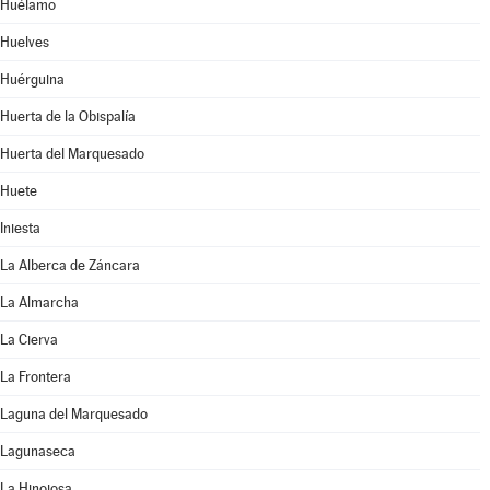
Huélamo
Huelves
Huérguina
Huerta de la Obispalía
Huerta del Marquesado
Huete
Iniesta
La Alberca de Záncara
La Almarcha
La Cierva
La Frontera
Laguna del Marquesado
Lagunaseca
La Hinojosa