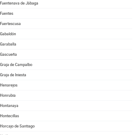
Fuentenava de Jábaga
Fuentes
Fuertescusa
Gabaldón
Garaballa
Gascueña
Graja de Campalbo
Graja de Iniesta
Henarejos
Honrubia
Hontanaya
Hontecillas
Horcajo de Santiago