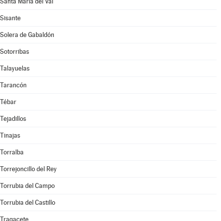
Santa María del Val
Sisante
Solera de Gabaldón
Sotorribas
Talayuelas
Tarancón
Tébar
Tejadillos
Tinajas
Torralba
Torrejoncillo del Rey
Torrubia del Campo
Torrubia del Castillo
Tragacete