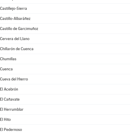
Castillejo-Sierra
Castillo-Albaráñez
Castillo de Garcimuñoz
Cervera del Llano
Chillarón de Cuenca
Chumillas
Cuenca
Cueva del Hierro
El Acebrón
El Cañavate
El Herrumblar
El Hito
El Pedernoso