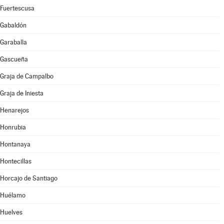
Fuertescusa
Gabaldón
Garaballa
Gascueña
Graja de Campalbo
Graja de Iniesta
Henarejos
Honrubia
Hontanaya
Hontecillas
Horcajo de Santiago
Huélamo
Huelves