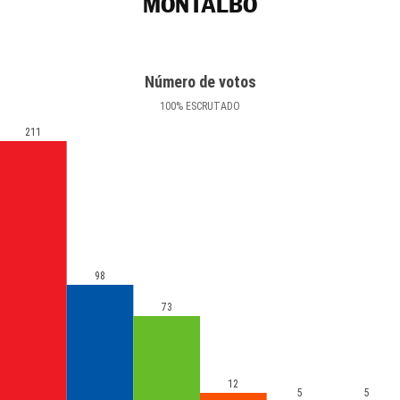
MONTALBO
Número de votos
100
%
ESCRUTADO
211
98
73
12
5
5