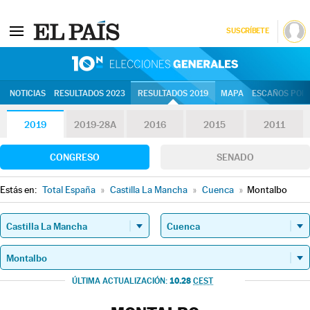
SUSCRÍBETE
10N | Eleccion
NOTICIAS
RESULTADOS 2023
RESULTADOS 2019
MAPA
ESCAÑOS POR 
2019
2019-28A
2016
2015
2011
CONGRESO
SENADO
Estás en:
Total España
»
Castilla La Mancha
»
Cuenca
»
Montalbo
10.28
ÚLTIMA ACTUALIZACIÓN:
CEST