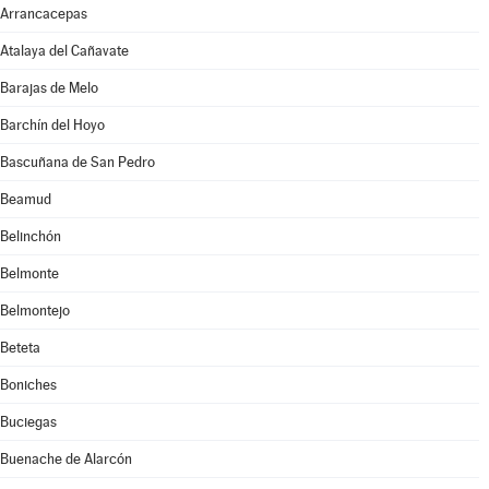
Arrancacepas
Atalaya del Cañavate
Barajas de Melo
Barchín del Hoyo
Bascuñana de San Pedro
Beamud
Belinchón
Belmonte
Belmontejo
Beteta
Boniches
Buciegas
Buenache de Alarcón