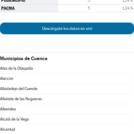
PODEMOS-IU
5
1,24 %
PACMA
5
1,24 %
Descárgate los datos en xml
Municipios de Cuenca
Abia de la Obispalía
Alarcón
Albaladejo del Cuende
Albalate de las Nogueras
Albendea
Alcalá de la Vega
Alcantud