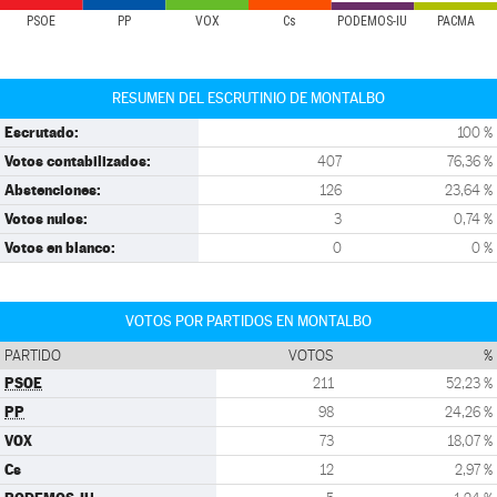
PSOE
PP
VOX
Cs
PODEMOS-IU
PACMA
RESUMEN DEL ESCRUTINIO DE MONTALBO
Escrutado:
100 %
Votos contabilizados:
407
76,36 %
Abstenciones:
126
23,64 %
Votos nulos:
3
0,74 %
Votos en blanco:
0
0 %
VOTOS POR PARTIDOS EN MONTALBO
PARTIDO
VOTOS
%
PSOE
211
52,23 %
PP
98
24,26 %
VOX
73
18,07 %
Cs
12
2,97 %