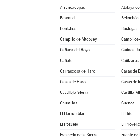
Arrancacepas
Atalaya de
Beamud
Belinchón
Boniches
Buciegas
Campillo de Altobuey
Campillos
Cañada del Hoyo
Cañada J
Cañete
Cañizares
Carrascosa de Haro
Casas de B
Casas de Haro
Casas de l
Castillejo-Sierra
Castillo-A
Chumillas
Cuenca
El Herrumblar
El Hito
El Pozuelo
El Provenc
Fresneda de la Sierra
Fuente de