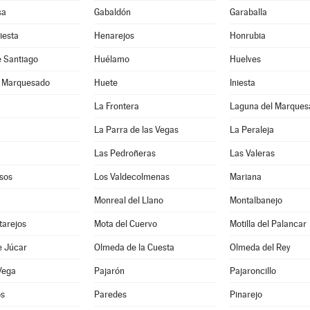
sa
Gabaldón
Garaballa
iesta
Henarejos
Honrubia
e Santiago
Huélamo
Huelves
l Marquesado
Huete
Iniesta
La Frontera
Laguna del Marques
La Parra de las Vegas
La Peraleja
Las Pedroñeras
Las Valeras
sos
Los Valdecolmenas
Mariana
Monreal del Llano
Montalbanejo
tarejos
Mota del Cuervo
Motilla del Palancar
e Júcar
Olmeda de la Cuesta
Olmeda del Rey
Vega
Pajarón
Pajaroncillo
os
Paredes
Pinarejo