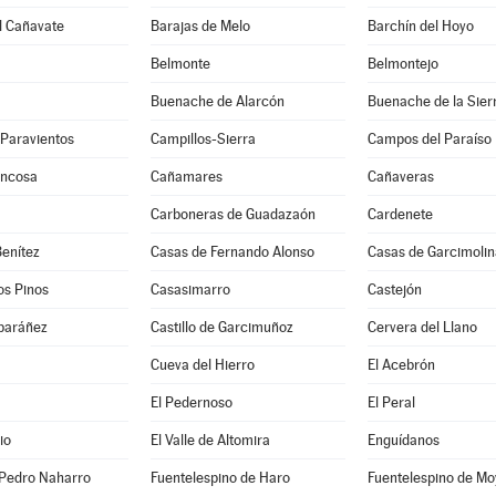
l Cañavate
Barajas de Melo
Barchín del Hoyo
Belmonte
Belmontejo
Buenache de Alarcón
Buenache de la Sier
-Paravientos
Campillos-Sierra
Campos del Paraíso
uncosa
Cañamares
Cañaveras
Carboneras de Guadazaón
Cardenete
enítez
Casas de Fernando Alonso
Casas de Garcimolin
os Pinos
Casasimarro
Castejón
lbaráñez
Castillo de Garcimuñoz
Cervera del Llano
Cueva del Hierro
El Acebrón
El Pedernoso
El Peral
io
El Valle de Altomira
Enguídanos
 Pedro Naharro
Fuentelespino de Haro
Fuentelespino de Mo