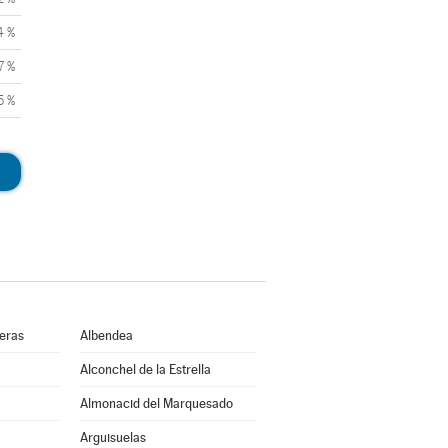
4 %
7 %
5 %
ueras
Albendea
Alconchel de la Estrella
Almonacid del Marquesado
Arguisuelas