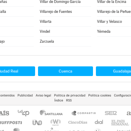
Cañas
Villar de Domingo García
Villar de la Encina
lalla
Villarejo de Fuentes
Villarejo de la Peñue
Villarta
Villar y Velasco
Vindel
Yémeda
ajo
Zarzuela
iudad Real
Cuenca
Guadalaja
contenidos
Publicidad
Aviso legal
Política de privacidad
Política cookies
Configuraci
Índice
RSS