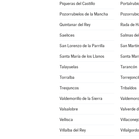
Piqueras del Castillo
Portalrub
Pozorrubielos de la Mancha
Pozorrubio
Quintanar del Rey
Rada de H
Saelices
Salinas d
San Lorenzo de la Parrilla
San Martí
Santa María de los Llanos
Santa Marí
Talayuelas
Tarancón
Torralba
Torrejonci
Tresjuncos
Tribaldos
Valdemorillo de la Sierra
Valdemoro
Valsalobre
Valverde d
Vellisca
Villaconej
Villalba del Rey
Villalgord