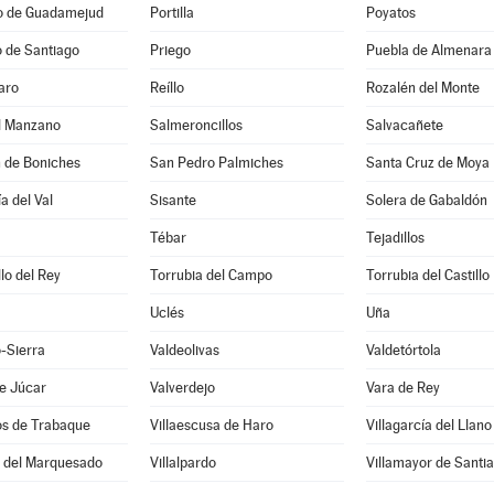
io de Guadamejud
Portilla
Poyatos
 de Santiago
Priego
Puebla de Almenara
aro
Reíllo
Rozalén del Monte
el Manzano
Salmeroncillos
Salvacañete
n de Boniches
San Pedro Palmiches
Santa Cruz de Moya
a del Val
Sisante
Solera de Gabaldón
Tébar
Tejadillos
llo del Rey
Torrubia del Campo
Torrubia del Castillo
Uclés
Uña
-Sierra
Valdeolivas
Valdetórtola
e Júcar
Valverdejo
Vara de Rey
os de Trabaque
Villaescusa de Haro
Villagarcía del Llano
o del Marquesado
Villalpardo
Villamayor de Santi