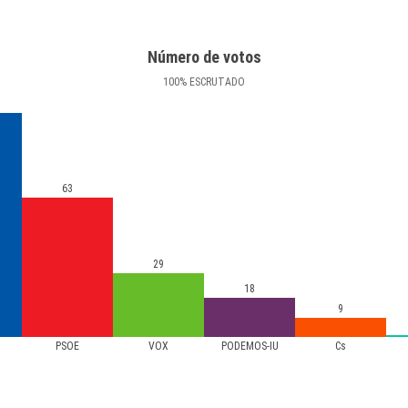
Número de votos
100
%
ESCRUTADO
63
29
18
9
PSOE
VOX
PODEMOS-IU
Cs