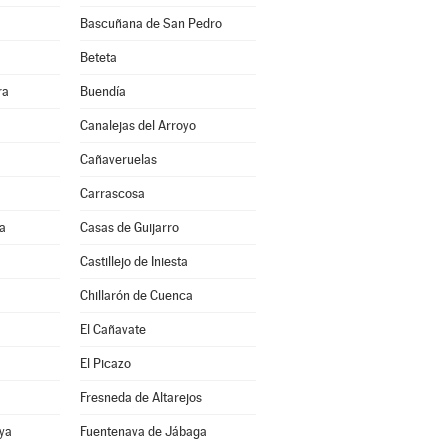
Bascuñana de San Pedro
Beteta
ra
Buendía
Canalejas del Arroyo
Cañaveruelas
Carrascosa
a
Casas de Guijarro
Castillejo de Iniesta
Chillarón de Cuenca
El Cañavate
El Picazo
Fresneda de Altarejos
ya
Fuentenava de Jábaga