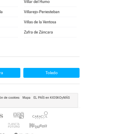
Villar del Humo
la
Villarejo-Periesteban
Villas de la Ventosa
Zafra de Záncara
ra
Toledo
ón de cookies
Mapa
EL PAÍS en KIOSKOyMÁS