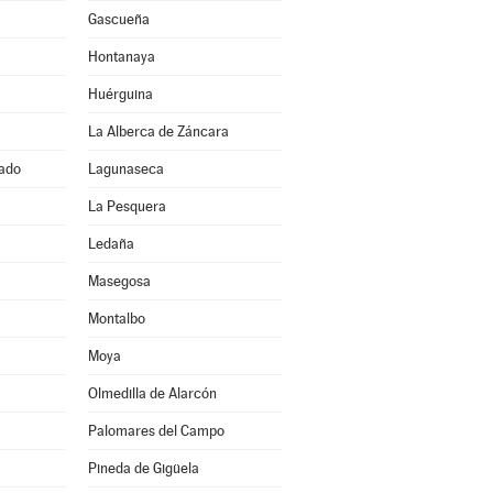
Gascueña
Hontanaya
Huérguina
La Alberca de Záncara
ado
Lagunaseca
La Pesquera
Ledaña
Masegosa
Montalbo
Moya
Olmedilla de Alarcón
Palomares del Campo
Pineda de Gigüela