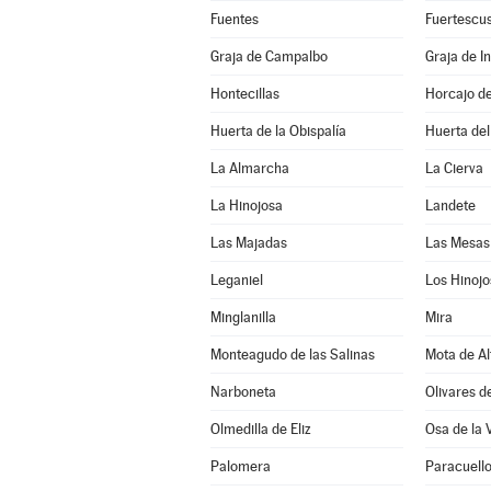
Fuentes
Fuertescu
Graja de Campalbo
Graja de In
Hontecillas
Horcajo d
Huerta de la Obispalía
Huerta de
La Almarcha
La Cierva
La Hinojosa
Landete
Las Majadas
Las Mesas
Leganiel
Los Hinojo
Minglanilla
Mira
Monteagudo de las Salinas
Mota de Al
Narboneta
Olivares d
Olmedilla de Eliz
Osa de la 
Palomera
Paracuell