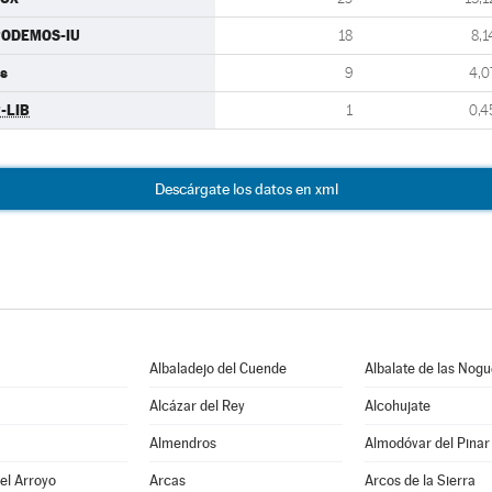
PODEMOS-IU
18
8,1
s
9
4,0
-LIB
1
0,4
Descárgate los datos en xml
Albaladejo del Cuende
Albalate de las Nog
Alcázar del Rey
Alcohujate
Almendros
Almodóvar del Pinar
del Arroyo
Arcas
Arcos de la Sierra