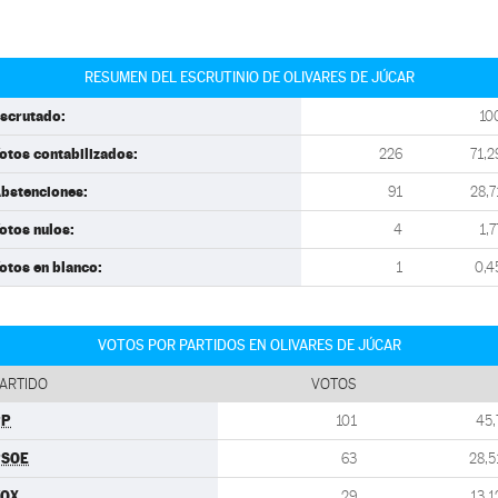
RESUMEN DEL ESCRUTINIO DE OLIVARES DE JÚCAR
scrutado:
10
otos contabilizados:
226
71,2
bstenciones:
91
28,7
otos nulos:
4
1,7
otos en blanco:
1
0,4
VOTOS POR PARTIDOS EN OLIVARES DE JÚCAR
ARTIDO
VOTOS
PP
101
45,
PSOE
63
28,5
VOX
29
13,1